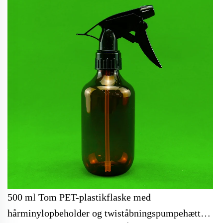
500 ml Tom PET-plastikflaske med
hårminylopbeholder og twiståbningspumpehætte