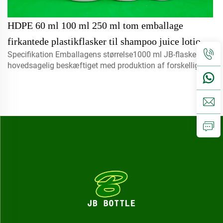
HDPE 60 ml 100 ml 250 ml tom emballage
firkantede plastikflasker til shampoo juice lotion
Specifikation Emballagens størrelse1000 ml JB-flaske er
med spraymunding pumpe
hovedsagelig beskæftiget med produktion af forskellige
typer lim, væsker, limmidler, kosmetik...