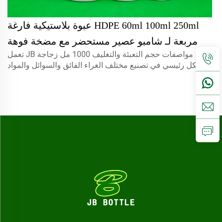
HDPE 60ml 100ml 250ml عبوة بلاستيكية فارغة
مربعة لـ شامبو عصير مستحضر مع مضخة فوهة
مواصفات حجم التعبئة والتغليف 1000 مل زجاجة JB تعمل
رش
بشكل رئيسي في تصنيع مختلف الغراء الفائق والسوائل والمواد
اللاصقة ومستحضرات التجميل...