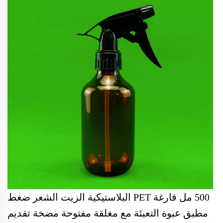
500 مل فارغة PET البلاستيكية الزيت الشعر ضغط
مطبق عبوة التعبئة مع مغلقة مفتوحة مضخة تقديم