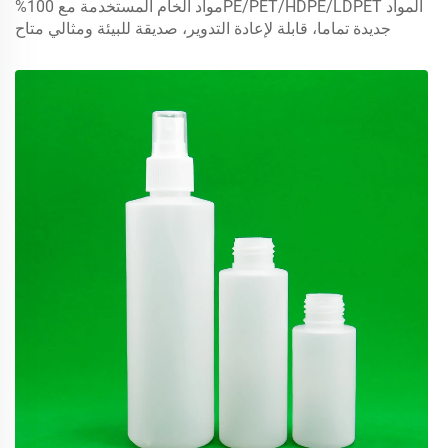
المواد PE/PET/HDPE/LDPETمواد الخام المستخدمة مع 100%
غطاء لعلاج الشامبو الجلد
جديدة تماما، قابلة لإعادة التدوير، صديقة للبيئة ومثالي متاح
لتعبئة الأغذية.