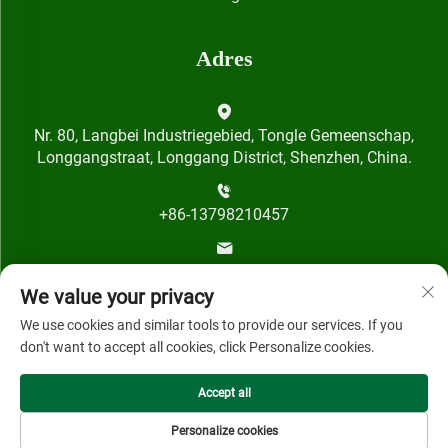
Adres
Nr. 80, Langbei Industriegebied, Tongle Gemeenschap,
Longgangstraat, Longgang District, Shenzhen, China.
+86-13798210457
[email protected]
We value your privacy
We use cookies and similar tools to provide our services. If you
don't want to accept all cookies, click Personalize cookies.
Accept all
Auteursrecht © 2024 door Shenzhen Qihai Technology Co.,
Ltd.
Personalize cookies