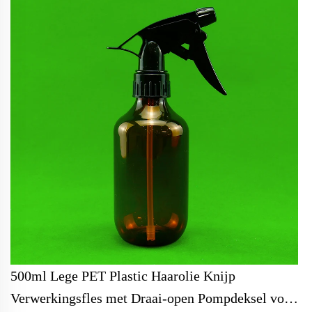
500ml Lege PET Plastic Haarolie Knijp
Verwerkingsfles met Draai-open Pompdeksel voor