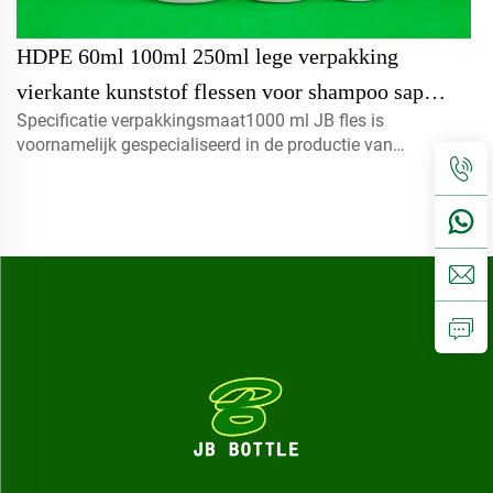
HDPE 60ml 100ml 250ml lege verpakking
vierkante kunststof flessen voor shampoo sap
Specificatie verpakkingsmaat1000 ml JB fles is
lotion met spuitmondstuk pomp
voornamelijk gespecialiseerd in de productie van
verschillende soorten lijm, vloeistof, lijmstoffen,
cosmetica...