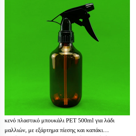
κενό πλαστικό μπουκάλι PET 500ml για λάδι
μαλλιών, με εξάρτημα πίεσης και καπάκι