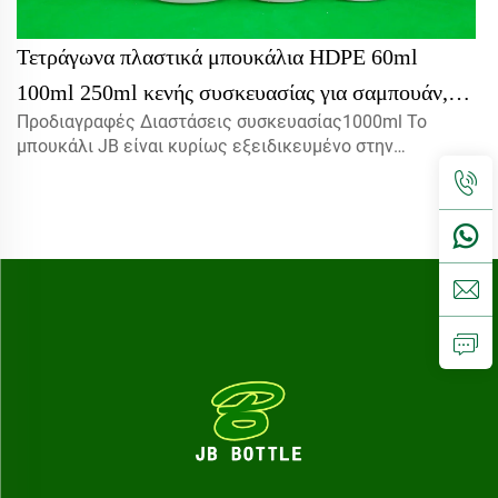
Τετράγωνα πλαστικά μπουκάλια HDPE 60ml
100ml 250ml κενής συσκευασίας για σαμπουάν,
Προδιαγραφές Διαστάσεις συσκευασίας1000ml Το
χυμό, λοσιόν με ψεκαστικό εξάρτημα ή αντλία
μπουκάλι JB είναι κυρίως εξειδικευμένο στην
παραγωγή διαφόρων ειδών στικτής κόλλας, υγρών,
κολλητικών ουσιών, καλλυντικών...