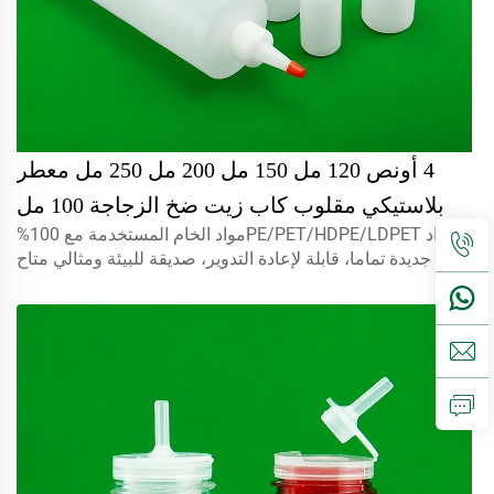
4 أونص 120 مل 150 مل 200 مل 250 مل معطر
بلاستيكي مقلوب كاب زيت ضخ الزجاجة 100 مل
المواد PE/PET/HDPE/LDPETمواد الخام المستخدمة مع 100%
زيت الزيتون زيت الشعر قلم حبر زجاجة
جديدة تماما، قابلة لإعادة التدوير، صديقة للبيئة ومثالي متاح
لتعبئة الأغذية.