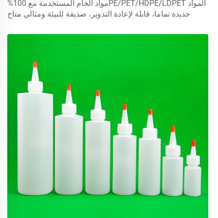
المواد PE/PET/HDPE/LDPETمواد الخام المستخدمة مع 100%
جديدة تماما، قابلة لإعادة التدوير، صديقة للبيئة ومثالي متاح
لتعبئة الأغذية.