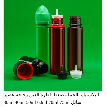
البلاستيك بالجملة ضغط قطرة العين زجاجة عصير
سائل 30ml 40ml 50ml 60ml 70ml 75ml