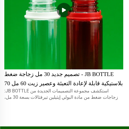
JB BOTTLE - تصميم جديد 30 مل زجاجة ضغط
بلاستيكية قابلة لإعادة التعبئة وعصير زيت 60 مل 70
استكشف مجموعة التصميمات الجديدة من JB BOTTLE:
مل زجاجة قطارة سائل للعين مع غطاء آمن
زجاجات ضغط من مادة البولي إيثيلين تيرفثالات بسعة 30 مل،
للأطفال منتجات حاصلة على براءة اختراع / منتجات
وزجاجات إعادة تعبئة الزيوت/العصير، وقطارات سوائل العين
بسعة 60 مل/70 مل مع أغطية مقاومة للأطفال. حاصلة على
بتصميم جديد
براءة اختراع للسلامة والراحة.