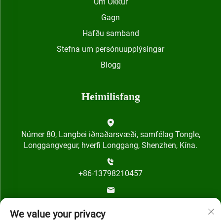
Um Okkur
Gagn
Hafðu samband
Stefna um persónuupplýsingar
Blogg
Heimilisfang
Númer 80, Langbei iðnaðarsvæði, samfélag Tongle,
Longgangvegur, hverfi Longgang, Shenzhen, Kína.
+86-13798210457
[email protected]
We value your privacy