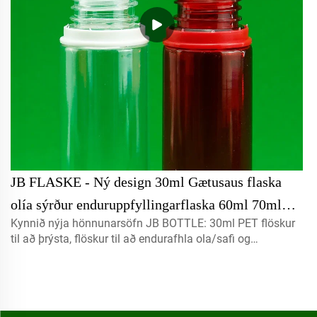
JB FLASKE - Ný design 30ml Gætusaus flaska
olía sýrður enduruppfyllingarflaska 60ml 70ml
Kynnið nýja hönnunarsöfn JB BOTTLE: 30ml PET flöskur
Dropaæðarflaska með barnavarnir Patenteraðar
til að þrýsta, flöskur til að endurafhla ola/safi og
vörur/Nýtt hönnunavorur
60ml/70ml dropplar flöskur fyrir auga með börnum
öryggisloka. Verndað með veðbætur til að tryggja öryggi
og þægindi.