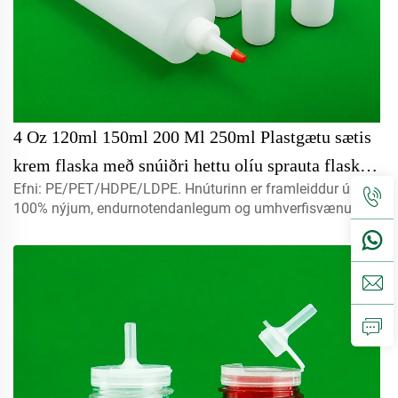
4 Oz 120ml 150ml 200 Ml 250ml Plastgætu sætis
krem flaska með snúiðri hettu olíu sprauta flaska
Efni: PE/PET/HDPE/LDPE. Hnúturinn er framleiddur úr
100ml Olíulími hárlyfja flaska blækflaska
100% nýjum, endurnotendanlegum og umhverfisvænum
efni sem hentar sérstaklega fyrir matvælapakkningu.
Magn: 5ml, 10ml, 15ml. Hafðu samband til að fá
sérsniðna útgáfu. Loker: spray lokur, skrúfelur, diskur með
lokum...