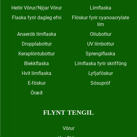
Heitir Vörur/Nýjar Vörur
Límflaska
Flaska fyrir dagleg efni
Flöskur fyrir cyanoacrylate
lím
Anaerób límflaska
Olíubottur
Dropplabottur
UV límbottur
Keraplöntubottur
Sprengiflaska
Blekkflaska
Límflaska fyrir skrifföng
Hvít límflaska
Lyfjaföskur
E-föskur
Sósupróf
Óræð
FLYNT TENGIL
Vörur