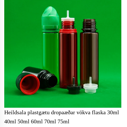
Heildsala plastgætu dropaæðar vökva flaska 30ml
40ml 50ml 60ml 70ml 75ml