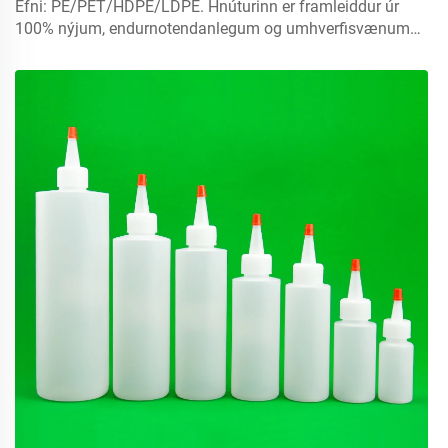
Efni: PE/PET/HDPE/LDPE. Hnúturinn er framleiddur úr
100% nýjum, endurnotendanlegum og umhverfisvænum
efni sem hentar sérstaklega fyrir matvælapakkningu.
Magn: 5ml, 10ml, 15ml. Hafðu samband til að fá
sérsniðna útgáfu. Loker: spray lokur, skrúfelur, diskur með
lokum...