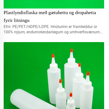
Plastlyndisflaska með gætuhettu og dropahetta
fyrir litningu
Efni: PE/PET/HDPE/LDPE. Hnúturinn er framleiddur úr
100% nýjum, endurnotendanlegum og umhverfisvænum
efni sem hentar sérstaklega fyrir matvælapakkningu.
Magn: 5ml, 10ml, 15ml. Hafðu samband til að fá
sérsniðna útgáfu. Loker: spray lokur, skrúfelur, diskur með
lokum...