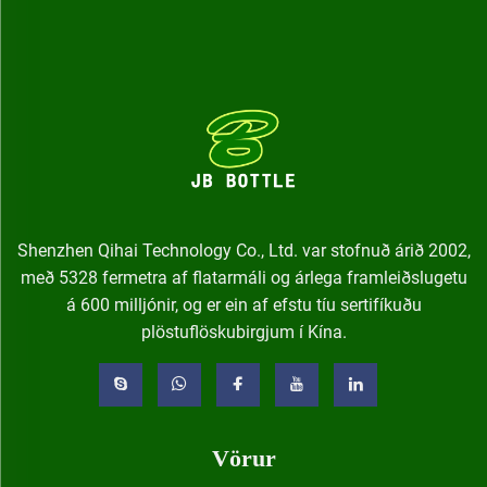
Shenzhen Qihai Technology Co., Ltd. var stofnuð árið 2002,
með 5328 fermetra af flatarmáli og árlega framleiðslugetu
á 600 milljónir, og er ein af efstu tíu sertifíkuðu
plöstuflöskubirgjum í Kína.
Vörur