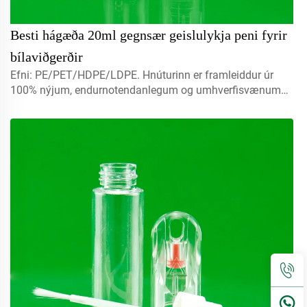
Besti hágæða 20ml gegnsær geislulykja peni fyrir
bílaviðgerðir
Efni: PE/PET/HDPE/LDPE. Hnúturinn er framleiddur úr
100% nýjum, endurnotendanlegum og umhverfisvænum
efni sem hentar sérstaklega fyrir matvælapakkningu.
Magn: 5ml, 10ml, 15ml. Hafðu samband til að fá
sérsniðna útgáfu. Loker: spray lokur, skrúfelur, diskur með
lokum...