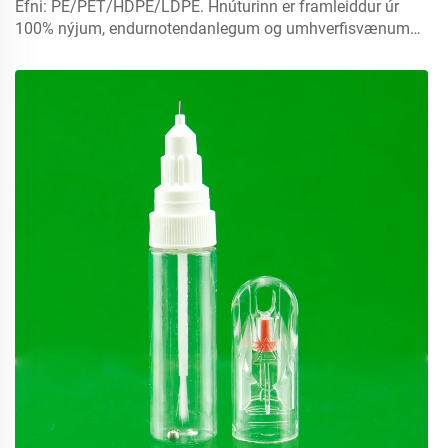
Efni: PE/PET/HDPE/LDPE. Hnúturinn er framleiddur úr
100% nýjum, endurnotendanlegum og umhverfisvænum
efni sem hentar sérstaklega fyrir matvælapakkningu.
Magn: 5ml, 10ml, 15ml. Hafðu samband til að fá
sérsniðna útgáfu. Loker: spray lokur, skrúfelur, diskur með
lokum...