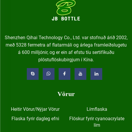
Shenzhen Qihai Technology Co., Ltd. var stofnuð árið 2002,
með 5328 fermetra af flatarmáli og árlega framleiðslugetu
á 600 milljónir, og er ein af efstu tíu sertifíkuðu
plöstuflöskubirgjum í Kína.
Vörur
Heitir Vörur/Nýjar Vörur
Límflaska
Flaska fyrir dagleg efni
Flöskur fyrir cyanoacrylate
lím