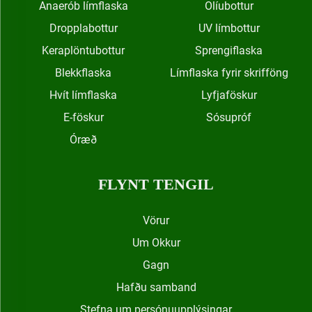
Anaerób límflaska
Olíubottur
Dropplabottur
UV límbottur
Keraplöntubottur
Sprengiflaska
Blekkflaska
Límflaska fyrir skrifföng
Hvít límflaska
Lyfjaföskur
E-föskur
Sósupróf
Óræð
FLYNT TENGIL
Vörur
Um Okkur
Gagn
Hafðu samband
Stefna um persónuupplýsingar