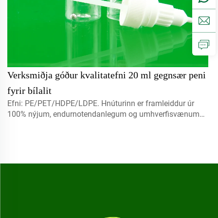
Verksmiðja góður kvalitatefni 20 ml gegnsær peni
fyrir bílalit
Efni: PE/PET/HDPE/LDPE. Hnúturinn er framleiddur úr
100% nýjum, endurnotendanlegum og umhverfisvænum
efni sem hentar sérstaklega fyrir matvælapakkningu.
Magn: 5ml, 10ml, 15ml. Hafðu samband til að fá
sérsniðna útgáfu. Loker: spray lokur, skrúfelur, diskur með
lokum...