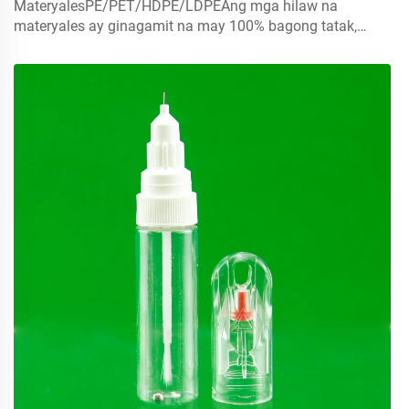
MateryalesPE/PET/HDPE/LDPEAng mga hilaw na
materyales ay ginagamit na may 100% bagong tatak,
maaaring i-recycle, nakikibagay sa kapaligiran at perpekto
para sa packaging ng pagkain.Volume5ml 10ml
15mlmangyaring makipag-ugnay sa amin para sa
customCapmist sprayer ,screw caps , disc top c...