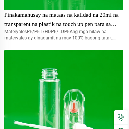
Pinakamahusay na mataas na kalidad na 20ml na
transparent na plastik na touch up pen para sa
MateryalesPE/PET/HDPE/LDPEAng mga hilaw na
Pagpapanatili ng Sasakyan
materyales ay ginagamit na may 100% bagong tatak,
maaaring i-recycle, nakikibagay sa kapaligiran at perpekto
para sa packaging ng pagkain.Volume5ml 10ml
15mlmangyaring makipag-ugnay sa amin para sa
customCapmist sprayer ,screw caps , disc top c...