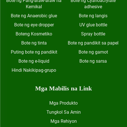
Bote ng Pang-araw-araw na
Bote ng Cyanoacrylate
Kemikal
adhesive
Bote ng Anaerobic glue
Bote ng langis
Bote ng eye dropper
UV glue bottle
Boteng Kosmetiko
Spray bottle
Bote ng tinta
Bote ng pandikit sa papel
Puting bote ng pandikit
Bote ng gamot
Bote ng e-liquid
Bote ng sarsa
Hindi Nakikipag-grupo
Mga Mabilis na Link
Mga Produkto
Tungkol Sa Amin
Mga Rehiyon