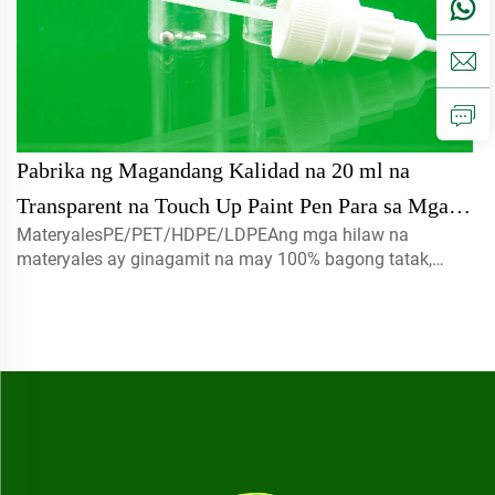
Pabrika ng Magandang Kalidad na 20 ml na
Transparent na Touch Up Paint Pen Para sa Mga
MateryalesPE/PET/HDPE/LDPEAng mga hilaw na
Sasakyan
materyales ay ginagamit na may 100% bagong tatak,
maaaring i-recycle, nakikibagay sa kapaligiran at perpekto
para sa packaging ng pagkain.Volume5ml 10ml
15mlmangyaring makipag-ugnay sa amin para sa
customCapmist sprayer ,screw caps , disc top c...