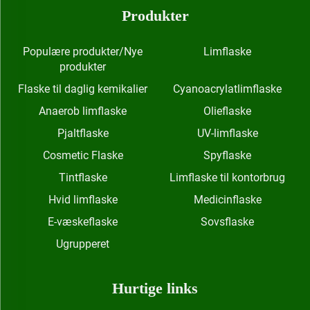
Produkter
Populære produkter/Nye
Limflaske
produkter
Flaske til daglig kemikalier
Cyanoacrylatlimflaske
Anaerob limflaske
Olieflaske
Pjaltflaske
UV-limflaske
Cosmetic Flaske
Spyflaske
Tintflaske
Limflaske til kontorbrug
Hvid limflaske
Medicinflaske
E-væskeflaske
Sovsflaske
Ugrupperet
Hurtige links