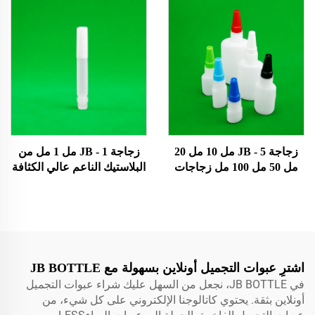
التعبئة مع عجلة فتح مضخة
فائق
تقديم غطاء للشامبو العناية
بالبشرة رشاش الزجاجة
زجاجة JB - 5 مل 10 مل 20
زجاجة JB - 1 مل 1 مل من
مل 50 مل 100 مل زجاجات
البلاستيك الناعم عالي الكثافة
بلاستيكية من مادة البولي
مع قطارة ضغط زجاجة عينة
إيثيلين مزودة بقطارة سائلة
صغيرة مع طرف ملتوي لتعبئة
مع أغطية زجاجة صمغ فائقة
مستحضرات التجميل زجاجة
غراء فائق
اشترِ عبوات التجميل أونلاين بسهولة مع JB BOTTLE
في JB BOTTLE، نجعل من السهل عليك شراء عبوات التجميل
أونلاين بثقة. يحتوي كاتالوجنا الإلكتروني على كل شيء، من