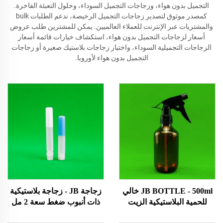
التجميل بدون هواء، وزجاجات التجميل السوداء، وحلول التعبئة الفاخرة.
كمصدر موثوق لتصدير زجاجات التجميل الرخيصة، ندعم الطلبات bulk
والمشتريات عبر الإنترنت للعملاء العالميين. يمكن للمشترين طلب عروض
أسعار لزجاجات التجميل بدون هواء، استكشاف خيارات قائمة أسعار
الزجاجات التجميلية السوداء، واختيار زجاجات بلاستيك صغيرة أو زجاجات
التجميل بدون هواء لأوروبا.
JB BOTTLE - 500ml خالي
زجاجة JB - زجاجة بلاستيكية
للحمية البلاستيكية الزيت
ذات أنبوب ضغط سعة 2 مل
الشعر ضغط مطبق عبوة
مع غطاء لولبي زجاجة غراء