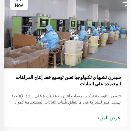
Nov
شينزن تشيهاي تكنولوجيا تعلن توسيع خط إنتاج المزلقات
المعتمدة على النباتات
تتضمن التوسعة تركيب معدات إنتاج حديثة قادرة على زيادة الإنتاجية
بشكل كبير للشركة في ما يتعلق بلُبَنات النباتات المستخدمة كمواد
تشحيم. يتم استخراج هذه المواد من مصادر متجددة، مما يجعلها بديلاً
أكثر وعيًا بالبيئة مقارنة بالمنتجات التقليدية القائمة على النفط.
عرض المزيد