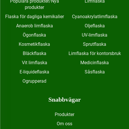
Populära produkter/Nya
Limflaska
produkter
Flaska för dagliga kemikalier
Cyanoakrylatlimflaska
Anaerob limflaska
Oljeflaska
Ögonflaska
UV-limflaska
Kosmetikflaska
Sprutflaska
Bläckflaska
Limflaska för kontorsbruk
Vit limflaska
Medicinflaska
E-liquideflaska
Såsflaska
Ogrupperad
Snabbvägar
Produkter
Om oss