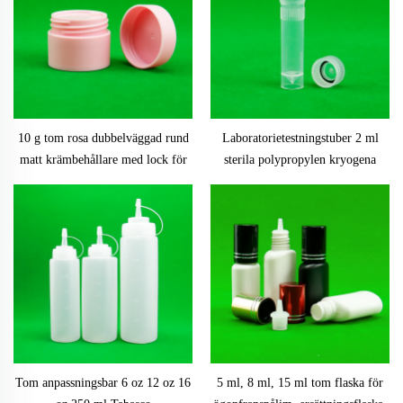
10 g tom rosa dubbelväggad rund
Laboratorietestningstuber 2 ml
matt krämbehållare med lock för
sterila polypropylen kryogena
läppbalsam i pp-
vialer med skruvlådor
kosmetikaskruvburk
Tom anpassningsbar 6 oz 12 oz 16
5 ml, 8 ml, 15 ml tom flaska för