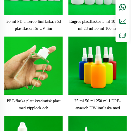
20 ml PE-anaerob limflaska, röd
Engros plastflaskor 5 ml 10 ml 20
plastflaska för UV-lim
ml 28 ml 50 ml 100 ml
starklimsflaska av plast,
cyanoakrylatlimflaska, vridkäpp
PET-flaska platt kvadratisk plast
25 ml 50 ml 250 ml LDPE-
med vipplock och
anaerob UV-limflaska med
silkskärmstryckning 150 ml
skruvkapsel för plastflaskor för
Cosmetica förpackning klar oval
kemikalieförpackning
skruvlock PET-flaska