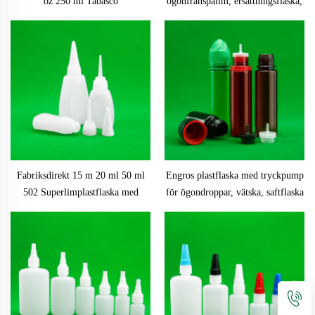
oz 250 ml Tabasco
ögonfranspålim, ersättningsflaska,
chokladtryckflaska i plast för
återfyllningsbara flaskor, behållare
hotsås, flaska till chilisås
för pålim med blockeringsnålar
Fabriksdirekt 15 m 20 ml 50 ml
Engros plastflaska med tryckpump
502 Superlimplastflaska med
för ögondroppar, vätska, saftflaska
vridlocksdroppare Cyanoacrylatlim
30 ml 40 ml 50 ml 60 ml 70 ml 75
för flaskor
ml