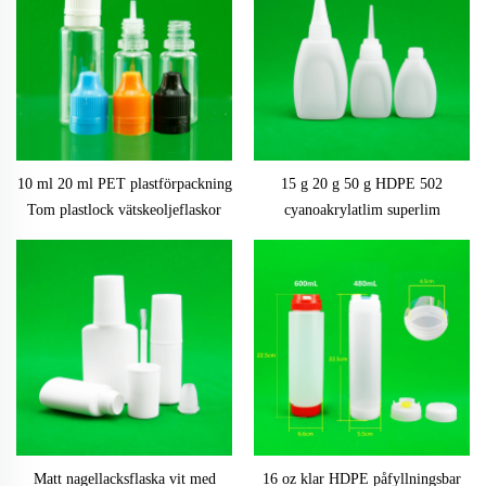
10 ml 20 ml PET plastförpackning
15 g 20 g 50 g HDPE 502
Tom plastlock vätskeoljeflaskor
cyanoakrylatlim superlim
med barnsäkert lock
plastflaska för kemiskt bruk
logotryckning
Matt nagellacksflaska vit med
16 oz klar HDPE påfyllningsbar