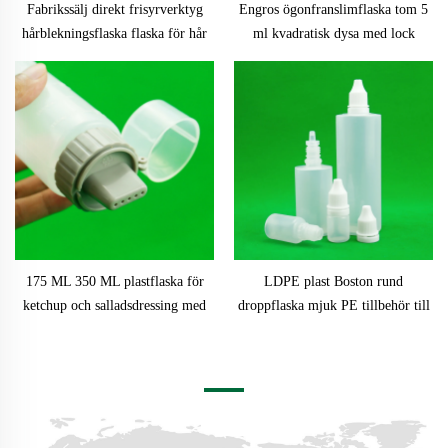
Fabrikssälj direkt frisyrverktyg
Engros ögonfranslimflaska tom 5
hårblekningsflaska flaska för hår
ml kvadratisk dysa med lock
vård klar schampo flaska med kam
limflaska förpackning med
aluminiumkappa
175 ML 350 ML plastflaska för
LDPE plast Boston rund
ketchup och salladsdressing med
droppflaska mjuk PE tillbehör till
pumplock, silkskärmstryckning för
tatueringsfärg med
schampoemballage
silkskärmstryckning och oljetipp