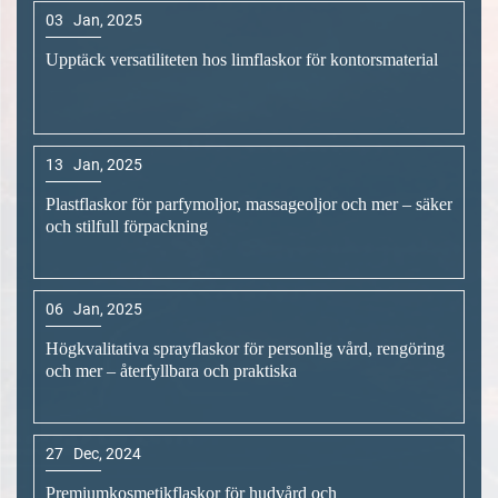
12
May, 2026
Lättviktiga och enfasplastflaskor: Spara kostnader
samtidigt som globala återvinningsstandarder uppfylls
15
May, 2026
Räkningen ner till den 12 augusti 2026: EU:s förordning
om förpackningar och förpackningsavfall (PPWR) (EU)
2025/40 träder i kraft – är din plastflaskförpackning redo?
30
Apr, 2026
djupdykning i plastflaskindustrin 2026: 8 avgörande
reglerings- och teknikuppdateringar som du inte får
ignorera
03
Jan, 2025
Upptäck versatiliteten hos limflaskor för kontorsmaterial