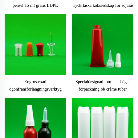
pensel 15 ml gratis LDPE
tryckflaska köksredskap för sojasås
droppare HDPE kemikalieflassa
och tamatillsåsdispenser FiFO med
med näbb skönhet industri
logoptryck för
livsmedelsanvändning
Engrossexad
Specialdesignad tom hand-öga-
ögonfransförlängningsverktyg
förpackning bb crème tuber
säkerhetsplastflaska med
hudvårdskräm plasttub för
metallknappsförpackning i
kosmetika med skruvkorkar
kartonger