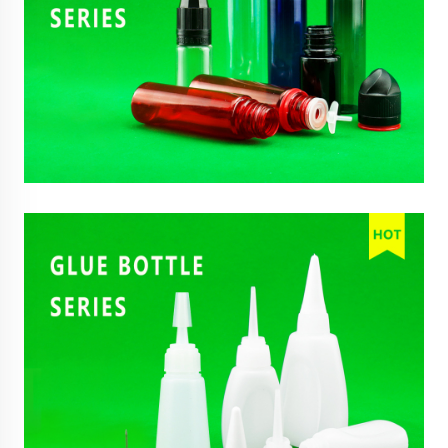
13
Jan, 2025
Plastflaskor för parfymoljor, massageoljor och mer – säker
och stilfull förpackning
06
Jan, 2025
Högkvalitativa sprayflaskor för personlig vård, rengöring
och mer – återfyllbara och praktiska
27
Dec, 2024
Premiumkosmetikflaskor för hudvård och
skönhetsprodukter – hållbara och eleganta
förpackningslösningar
02
Jul, 2026