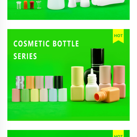
Varför 2026 är den bästa tiden att köpa plastflaskor – 5
köparvänliga trender du inte kan ignorera
09
Jun, 2026
PP vs. PE vs. PET: Viktiga skillnader, smältpunkter och
bästa användningsområden för plastflaskor och
plastbehållare
12
May, 2026
Lättviktiga och enfasplastflaskor: Spara kostnader
samtidigt som globala återvinningsstandarder uppfylls
15
May, 2026
Räkningen ner till den 12 augusti 2026: EU:s förordning
om förpackningar och förpackningsavfall (PPWR) (EU)