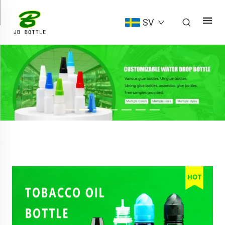
SV
15
May, 2026
Räkningen ner till den 12 augusti 2026: EU:s förordning
om förpackningar och förpackningsavfall (PPWR) (EU)
2025/40 träder i kraft – är din plastflaskförpackning redo?
30
Apr, 2026
djupdykning i plastflaskindustrin 2026: 8 avgörande
reglerings- och teknikuppdateringar som du inte får
ignorera
03
Jan, 2025
Upptäck versatiliteten hos limflaskor för kontorsmaterial