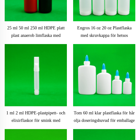
25 ml 50 ml 250 ml HDPE platt
Engros 16 oz 20 oz Plastflaska
plast anaerob limflaska med
med skruvkappa för hetsos
skruvkäpp Produkttyp Plastflaskor
1 ml 2 ml HDPE-plastpipett- och
Tom 60 ml klar plastflaska för hår
elixirflaskor för smink med
olja doseringshuvud för emballage
skruvkäpp och förpackning i askar
med vridöppningskapsel
för industriellt bruk