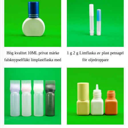
Hög kvalitet 10ML privat märke
1 g 2 g Limflaska av plast petnagel
falsknypselfläkt limplastflaska med
för oljedroppare
skruvkäpp för nagel och
ögonfransförpackning