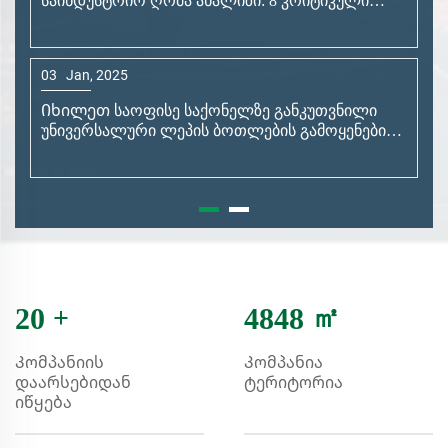
06
Jan, 2025
Მაღალი ხარისხის სპრეის ბოთლები პირადი
მოვლისთვის, გასუფთავებისთვის და სხვა -
ხელახლა შევსებადი და მოსახერხებელი
27
Dec, 2024
Პრემიუმის კოსმეტიკური ბოთლები კანის და
სილამაზის პროდუქტებისთვის - მაგარი და
ელეგანტური გამოყენების ამანათის ამონახსნები
02
Jul, 2026
22
+
5328
㎡
რატომ არის 2026 წელი პლასტმასის ბოთლების
ყიდვის უკეთესი დრო – 5 მომხმარებელზე
Კომპანიის
Კომპანია
მიმართული ტენდენცია, რომელსაც ვერ
დაარსებიდან
ტერიტორია
გამოვრიცხავთ
იწყება
09
Jun, 2026