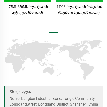
175ML 350ML პლასტმასის
LDPE პლასტმასის ბოსტონის
კეტჩუფის სალათის
მრგვალი წვეთების ბოთლი
დრესინგის სოუსის ბოთლი
მყუდრო პე ტატუს
ტუმბოს მოცავით ეკრანზე
მაგდენისთვის ეკრანზე
ბეჭდვით შამპუნის
ბეჭდვით და ზეთის ბოლოთი
შეფუთვისთვის
Ფილიალი:
No.80, Langbei Industrial Zone, Tongle Community,
LonggangStreet, Longgang District, Shenzhen, China