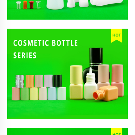
15
May, 2026
Დათვლა 12 აგვისტო 2026-მდე: ევროკავშირის
შეფუთვის და გამოყენებული შეფუთვის შესახებ
რეგლამენტი (ევროკავშირი) 2025/40 ძალაში
შევა: მზად არის თუ არა თქვენი პლასტმასის
ბოთლების შეფუთვა?
30
Apr, 2026
2026 წლის პლასტმასის ბოთლების
საინდუსტრიო ღრმა ანალიზი: 8 კრიტიკული
რეგულატორული და ტექნოლოგიური
განახლება, რომლებსაც ვერ გამოტოვებთ