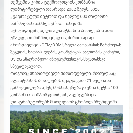
Შენჯენის ციხის ტექნოლოგიის კომპანია
ელეგანტური გამოყენების ამანათის ამონახსნები
ლიმიტირებული დაარსდა 2002 წელს, 5328
კვადრატული მეტრით და წელზე 600 მილიონი
02
Jul, 2026
წარმოების სიმძლავრით. ჩინეთში
სერტიფიცირებული პლასტმასის ბოთლების ათი
რატომ არის 2026 წელი პლასტმასის ბოთლების
უმაღლესი მიმწოდებელია, ძირითადად
ყიდვის უკეთესი დრო – 5 მომხმარებელზე
მიმართული ტენდენცია, რომელსაც ვერ
ახორციელებს OEM/ODM სრული ამონახსნის წარმოებას
გამოვრიცხავთ
ზეგუდის, სითხის, ლეპის, კოსმეტიკის, ნავთობის, ქიმიური,
UV და ანაერობული ინდუსტრიისთვის სხვადასხვა
09
Jun, 2026
სპეციფიკაციით.
PP წიმად პეოლიეთილენი (PE) და
Როგორც მწარმოებელი მიმწოდებელი, რომელსაც
პოლიეთილენტერეფტალატი (PET): ძირითადი
პლასტმასის ბოთლების შეფუთვაში 21 წელიანი
განსხვავებები, დნობის ტემპერატურები და
გამოცდილება აქვს, მომსახურება გაუწია მეტსა 100
პლასტმასის ბოთლებისა და კონტეინერების
საუკეთესო გამოყენების სფეროები
კომპანიას, იმპორტიორებს, აგენტებს და
12
May, 2026
დისტრიბუტორებს მსოფლიოს ცნობილ ბრენდებში.
Მსუბუქი და ერთმასალიანი პლასტმასის
ბოთლები: დაზოგეთ ხარჯები, ამავე დროს
შეასრულეთ მსოფლიო რეციკლირების
სტანდარტები