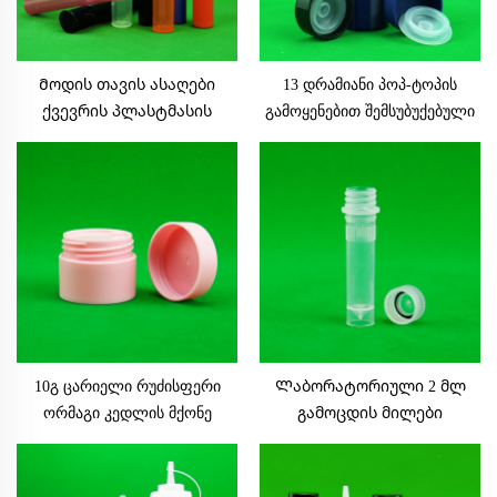
განახლება, რომლებსაც ვერ გამოტოვებთ
03
Jan, 2025
Მოდის თავის ასაღები
13 დრამიანი პოპ-ტოპის
Იხილეთ საოფისე საქონელზე განკუთვნილი
უნივერსალური ლეპის ბოთლების გამოყენების
ქვევრის პლასტმასის
გამოყენებით შემსუბუქებული
შესახებ ინფორმაცია
ქვევრის მოდის თავის
ჭურჭელი სმელ პრუფი და
ასაღები ყუთების
ბავშვისგან დამცავი
გამოყების ქვევრის ტარის
ქვევრის ბოთლი
10გ ცარიელი რუძისფერი
Ლაბორატორიული 2 მლ
ორმაგი კედლის მქონე
გამოცდის მილები
მრგვალი მატირებული სახის
სტერილური
კრიმის ბანკა ფრთხილად
პოლიპროპილენის
დამაგრებული ყუთით
კრიოგენული ამპულები