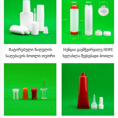
დამცავი სახურავით
ლოგოს ბეჭდვა
Მატირებული ნაღვლის
16უნცია გაუმჭვირვალე HDPE
საღებავის ბოთლი თეთრი
ხელახლა შევსებადი ბოთლი
ავუზით 15მლ უბლაგავი
სამზარეულოს ინვენტარი
LDPE დროპერი HDPE
სოის პომიდვრის სოუსის
ქიმიური პლასტმასის ბენზინის
დისპენსერისთვის FiFO
ბოთლი ხილხით სილამაზის
ლოგოს ბეჭდვა საკვებისთვის
ინდუსტრიაში