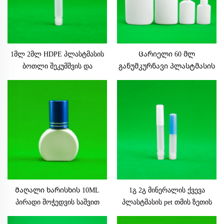
1მლ 2მლ HDPE პლასტმასის
Ცარიელი 60 მლ
ბოთლი შეკუმშვის და
განუმკურნავი პლასტმასის
პოციისთვის მაკიაჟისთვის
თმის ზეთის აპლიკატორის
სახურავით და საფარით
გამოყენების ბოთლი
დაფოლიანი ყუთის შეფუთვა
მოხვევის გასაღები
ინდუსტრიული
სადისპენსებლო ფურცლით
გამოყენებისთვის
Მაღალი ხარისხის 10ML
1გ 2გ მინერალის ქვევა
პირადი მოჭედვის საშვით
პლასტმასის pet თმის ზეთის
მინახვის გაშლის მინა
ამოსაწევისთვის