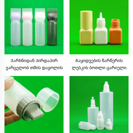
პლასტმასის ბოთლი
ბოჭკოვანი მოჭედვით უფრო
ხელსაყრელი მინახვის და
მინახვის გაშლის შეფუთვაში
Ქარხნიდან პირდაპირ
Გაყიდვების წარწერის
ვარცელობ თმის დაყოლის
ლესკის ბოთლი ცარიელი
ხელსაწყოებს თმის
5მლ კვადრატული
შეღებვის ქვევას თმის
დიზაინის დახურვა ლესკის
დამრეცხ ქვევას
ბოთლის შესაფუთად
გამჭვირვალე შამპუნის
ალუმინის ბოჭკოთი
ქვევას კომბით