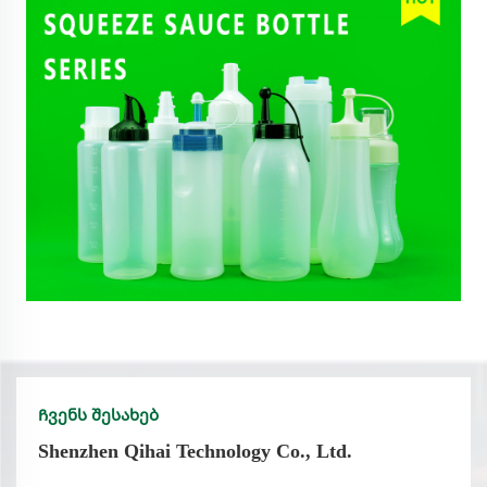
03
Jan, 2025
Იხილეთ საოფისე საქონელზე განკუთვნილი
უნივერსალური ლეპის ბოთლების გამოყენების
შესახებ ინფორმაცია
13
Jan, 2025
Საჭირო ზეთების, მასაჟის ზეთების და სხვა
სითხეებისთვის განკუთვნილი პლასტმასის
ნახევრები – უსაფრთხო და სტილური შეფუთვა
06
Jan, 2025
Მაღალი ხარისხის სპრეის ბოთლები პირადი
მოვლისთვის, გასუფთავებისთვის და სხვა -
ხელახლა შევსებადი და მოსახერხებელი
Ჩვენს შესახებ
27
Dec, 2024
Shenzhen Qihai Technology Co., Ltd.
Პრემიუმის კოსმეტიკური ბოთლები კანის და
სილამაზის პროდუქტებისთვის - მაგარი და