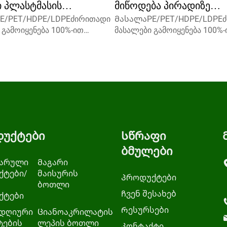
 პლასტმასის
მიწოდება პირადიზე
E/PET/HDPE/LDPEძირითადი
ᲛასალაPE/PET/HDPE/LDPE
ით დროპერის
დამუშავებული პლასტმ
 გამოიყენება 100%-ით
მასალები გამოიყენება 100%-
 ტევადობა და
ბოთლი PET პლასტმასი
ადამუშავებული, გარემოზე
ახალი, გადამუშავებული, გარ
ი და სასურველია საკვების
მეგობრული და სასურველია ს
ბეჭდვით ყუთში
დროპერის ბოთლი მო
დ.მოცულობა5 მლ 10 მლ 15
შესაფუთად.მოცულობა5 მლ 1
ბულია
ბოთლით
კავშირდით სასურველის
მლდაგვიკავშირდით სასურვ
საყოველთაო საყოველთაო
შესახებსაყოველთაო საყოვ
ბორტის საყოველთაო, დისკის
ქვევრი, ბორტის საყოველთაო
ლი...
ზედა ნაწილი...
უქტები
Სწრაფი
ბმულები
არული
Მაგარი
ქტები/
მაისურის
Პროდუქტები
ბოთლი
Ჩვენ შესახებ
ქტები
Რესურსები
დღიური
Ციანოაკრილატის
ტების
ლეპის ბოთლი
Კონტაქტი