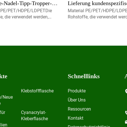
e-Nadel-Tipp-Tropper-
Lieferung kundenspezifis
l PE/PET/HDPE/LDPETDie
Material PE/PET/HDPE/LDP
 mit Siegel- und Logo-
Plastikflasche PET Plasti
e, die verwendet werden,
Rohstoffe, die verwendet wer
Tropffflasche Flasche qu
100% brandneue, recycelbare,
sind zu 100% brandneue, recy
eundliche und perfekt für
umweltfreundliche und perfek
ittelverpackungen
Lebensmittelverpackungen
ich.Volumen5ml 10ml 15ml
erhältlich.Volumen5ml 10ml 
eren Sie uns für
Kontaktieren Sie uns für
definierte Kapmist-Sprayer,
benutzerdefinierte Kapmist-Sp
Schra
kte
Schnelllinks
Klebstoffflasche
Produkte
e/Neue
Über Uns
e
Ressourcen
für
Cyanacrylat-
Kontakt
Kleberflasche
lien