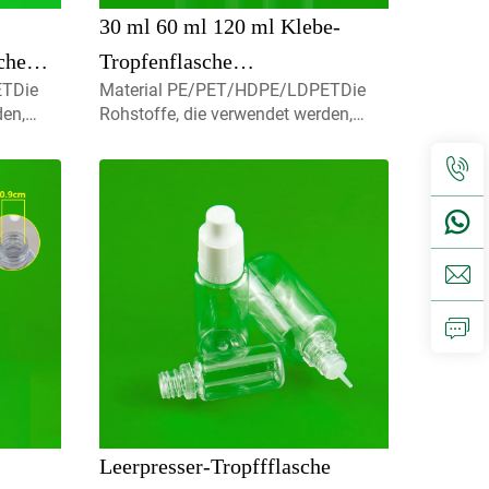
30 ml 60 ml 120 ml Klebe-
che
Tropfenflasche
ETDie
Material PE/PET/HDPE/LDPETDie
op-
Flüssigkeitsfundament
den,
Rohstoffe, die verwendet werden,
Druckfarbflasche für ätherische
celbare,
sind zu 100% brandneue, recycelbare,
t für
umweltfreundliche und perfekt für
Öldraupen
Lebensmittelverpackungen
15ml
erhältlich.Volumen5ml 10ml 15ml
Kontaktieren Sie uns für
rayer,
benutzerdefinierte Kapmist-Sprayer,
Schra
Leerpresser-Tropffflasche