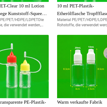
PET-Clear 10 ml Lotion
10 ml PET-Plastik-
lege Kunststoff-Squeeze-
Etherölflasche Tropffflas
l PE/PET/HDPE/LDPETDie
Material PE/PET/HDPE/LDP
kung Kosmetikflaschen
Plastikflasche mit Flip-T
e, die verwendet werden,
Rohstoffe, die verwendet wer
p Top Cap
Kappe
100% brandneue, recycelbare,
sind zu 100% brandneue, recy
eundliche und perfekt für
umweltfreundliche und perfek
ittelverpackungen
Lebensmittelverpackungen
ich.Volumen5ml 10ml 15ml
erhältlich.Volumen5ml 10ml 
eren Sie uns für
Kontaktieren Sie uns für
definierte Kapmist-Sprayer,
benutzerdefinierte Kapmist-Sp
Schra
transparente PE-Plastik-
Warm verkaufte Fabrik