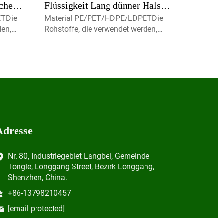
che
Flüssigkeit Lang dünner Hals
ETDie
Material PE/PET/HDPE/LDPETDie
k
PET Kunststoffflasche
den,
Rohstoffe, die verwendet werden,
etschen
Herstellung
celbare,
sind zu 100% brandneue, recycelbare,
t für
umweltfreundliche und perfekt für
Lebensmittelverpackungen
15ml
erhältlich.Volumen5ml 10ml 15ml
Kontaktieren Sie uns für
rayer,
benutzerdefinierte Kapmist-Sprayer,
Schra
Adresse
Nr. 80, Industriegebiet Langbei, Gemeinde
Tongle, Longgang Street, Bezirk Longgang,
Shenzhen, China.
+86-13798210457
[email protected]