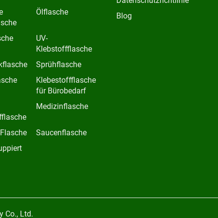
Datenschutzrichtlinie
e
Ölflasche
Blog
asche
sche
UV-
Klebstoffflasche
kflasche
Sprühflasche
asche
Klebestoffflasche
für Bürobedarf
Medizinflasche
fflasche
-Flasche
Saucenflasche
uppiert
 Co., Ltd.