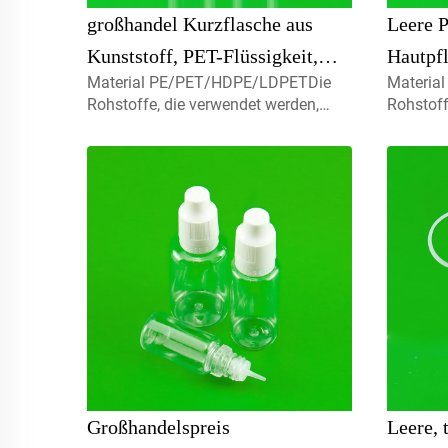
großhandel Kurzflasche aus
Leere 
Kunststoff, PET-Flüssigkeit,
Hautpf
Material PE/PET/HDPE/LDPETDie
Materia
Tropfflasche für ätherisches Öl
Verpac
Rohstoffe, die verwendet werden,
Rohstoff
mit Fli
sind zu 100% brandneue, recycelbare,
sind zu 
umweltfreundliche und perfekt für
umweltfr
Lebensmittelverpackungen
Lebensm
erhältlich.Volumen5ml 10ml 15ml
erhältl
Kontaktieren Sie uns für
Kontakti
benutzerdefinierte Kapmist-Sprayer,
benutzer
Schra
Schra
Großhandelspreis
Leere, 