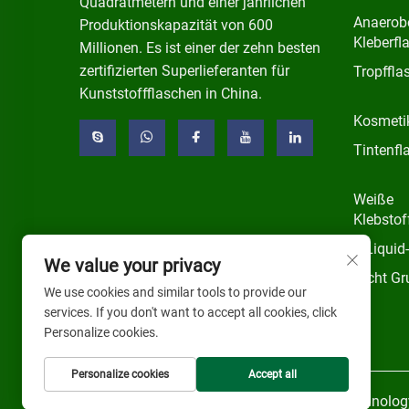
Quadratmetern und einer jährlichen
Anaerob
Produktionskapazität von 600
Kleberfl
Millionen. Es ist einer der zehn besten
zertifizierten Superlieferanten für
Tropffla
Kunststoffflaschen in China.
Kosmeti
Tintenfl
Weiße
Klebstof
E-Liquid
We value your privacy
Nicht Gr
We use cookies and similar tools to provide our
services. If you don't want to accept all cookies, click
Personalize cookies.
Personalize cookies
Accept all
Urheberrecht © 2024 by Shenzhen Qihai Technology