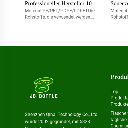
Professioneller Hersteller 10 ml
Squeez
Material PE/PET/HDPE/LDPETDie
Materia
20 ml Plastik PET Plastik-
Flasche
Rohstoffe, die verwendet werden,
Rohstoff
Squeeze-Tropffflasche mit
Druck
sind zu 100% brandneue, recycelbare,
sind zu 
umweltfreundliche und perfekt für
umweltfr
verschiedenen Spezifikationen
Lebensmittelverpackungen
Lebensm
erhältlich.Volumen5ml 10ml 15ml
erhältl
Kontaktieren Sie uns für
Kontakti
benutzerdefinierte Kapmist-Sprayer,
benutzer
Schra
Schra
Produ
Top
Produkt
Produkt
Flasche 
Shenzhen Qihai Technology Co., Ltd.
tägliche
wurde 2002 gegründet, mit 5328
Chemika