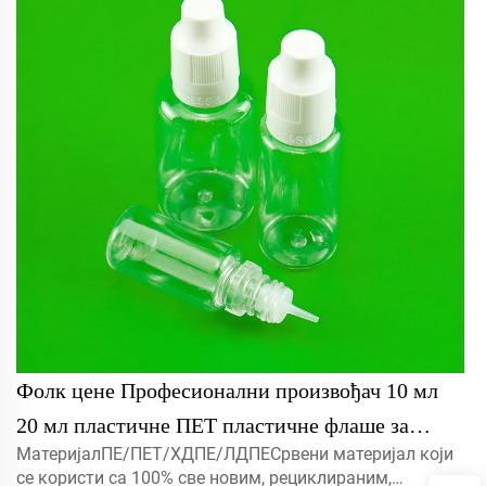
Фолк цене Професионални произвођач 10 мл
20 мл пластичне ПЕТ пластичне флаше за
МатеријалПЕ/ПЕТ/ХДПЕ/ЛДПЕСрвени материјал који
притискање капица са различитим
се користи са 100% све новим, рециклираним,