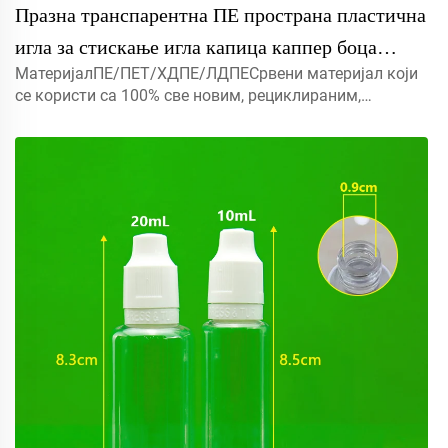
Празна транспарентна ПЕ пространа пластична
игла за стискање игла капица каппер боца
МатеријалПЕ/ПЕТ/ХДПЕ/ЛДПЕСрвени материјал који
капацитет са печатом и логотипом
се користи са 100% све новим, рециклираним,
еколошки пријатељским и савршеном доступним за
амбалажу хране.Објекат5мл 10мл 15мл контактирајте
нас за прилагођени Капмист прска