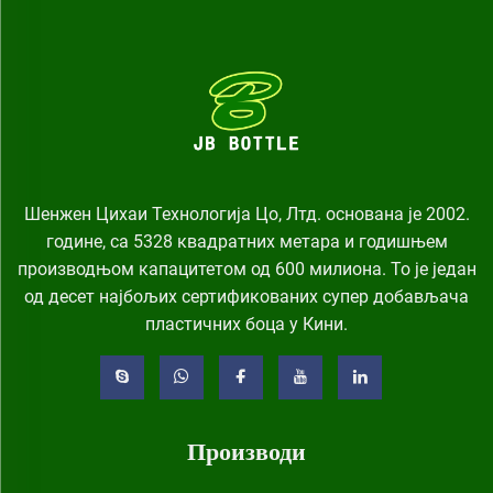
Шенжен Цихаи Технологија Цо, Лтд. основана је 2002.
године, са 5328 квадратних метара и годишњем
производњом капацитетом од 600 милиона. То је један
од десет најбољих сертификованих супер добављача
пластичних боца у Кини.
Производи