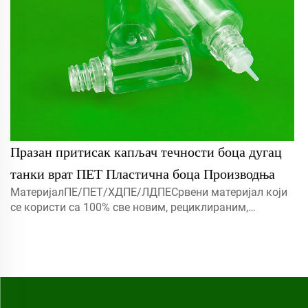
Празан притисак капљач течности боца дугац
танки врат ПЕТ Пластична боца Производња
МатеријалПЕ/ПЕТ/ХДПЕ/ЛДПЕСрвени материјал који
се користи са 100% све новим, рециклираним,
еколошки пријатељским и савршеном доступним за
амбалажу хране.Објекат5мл 10мл 15мл контактирајте
нас за прилагођени Капмист прска