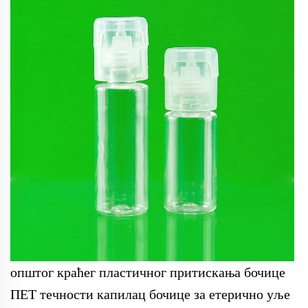
општог краћег пластичног притискања бочице
ПЕТ течности капилац бочице за етерично уље