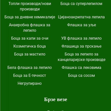
Топли производи/нови
Боца са суперлепилом
производи
Боца за дневне хемикалије
Цијаноакрилатна лепила
Анаеробна флашка за
Флашка за уље
лепило
Боца за капи за очи
УВ флашка за лепило
Козметичка боца
Флашица за прскање
Боца за мастило
Боца за лепило за
канцеларијске производе
Бела флашка за лепило
Флашка са лековима
Боца за Е-течност
Боца са сосом
Негрупирано
Брзе везе