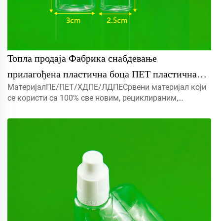
Топла продаја Фабрика снабдевање
прилагођена пластична боца ПЕТ пластична
МатеријалПЕ/ПЕТ/ХДПЕ/ЛДПЕСрвени материјал који
капљач боца стискање боца
се користи са 100% све новим, рециклираним,
еколошки пријатељским и савршеном доступним за
амбалажу хране.Објекат5мл 10мл 15мл контактирајте
нас за прилагођени Капмист прска