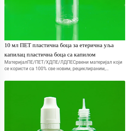
10 мл ПЕТ пластична боца за етерична уља
капилац пластична боца са капилом
МатеријалПЕ/ПЕТ/ХДПЕ/ЛДПЕСрвени материјал који
се користи са 100% све новим, рециклираним,
еколошки пријатељским и савршеном доступним за
амбалажу хране.Објекат5мл 10мл 15мл контактирајте
нас за прилагођени Капмист прска