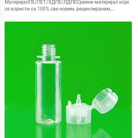
МатеријалПЕ/ПЕТ/ХДПЕ/ЛДПЕСрвени материјал који
се користи са 100% све новим, рециклираним,
еколошки пријатељским и савршеном доступним за
амбалажу хране.Објекат5мл 10мл 15мл контактирајте
нас за прилагођени Капмист прска