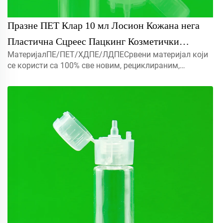
Празне ПЕТ Клар 10 мл Лосион Кожана нега
Пластична Сцреес Пацкинг Козметички
МатеријалПЕ/ПЕТ/ХДПЕ/ЛДПЕСрвени материјал који
Ботлелс Са Флип Топ Кап
се користи са 100% све новим, рециклираним,
еколошки пријатељским и савршеном доступним за
амбалажу хране.Објекат5мл 10мл 15мл контактирајте
нас за прилагођени Капмист прска