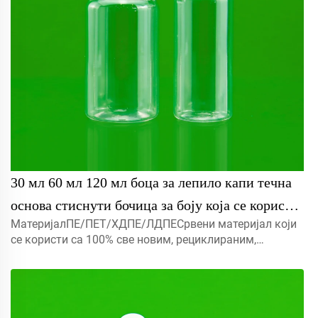
30 мл 60 мл 120 мл боца за лепило капи течна
основа стиснути бочица за боју која се користи
МатеријалПЕ/ПЕТ/ХДПЕ/ЛДПЕСрвени материјал који
за етеричне уље капи за очи
се користи са 100% све новим, рециклираним,
еколошки пријатељским и савршеном доступним за
амбалажу хране.Објекат5мл 10мл 15мл контактирајте
нас за прилагођени Капмист прска