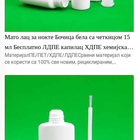
Мато лац за нокте Бочица бела са четкицом 15
мл Бесплатно ЛДПЕ капилац ХДПЕ хемијска
МатеријалПЕ/ПЕТ/ХДПЕ/ЛДПЕСрвени материјал који
пластична боца бензина са изворач
се користи са 100% све новим, рециклираним,
еколошки пријатељским и савршеном доступним за
амбалажу хране.Објекат5мл 10мл 15мл контактирајте
нас за прилагођени Капмист прска