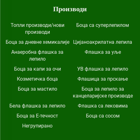
Производи
Топли производи/нови
Боца са суперлепилом
производи
Боца за дневне хемикалије
Цијаноакрилатна лепила
Анаеробна флашка за
Флашка за уље
лепило
Боца за капи за очи
УВ флашка за лепило
Козметичка боца
Флашица за прскање
Боца за мастило
Боца за лепило за
канцеларијске производе
Бела флашка за лепило
Флашка са лековима
Боца за Е-течност
Боца са сосом
Негрупирано