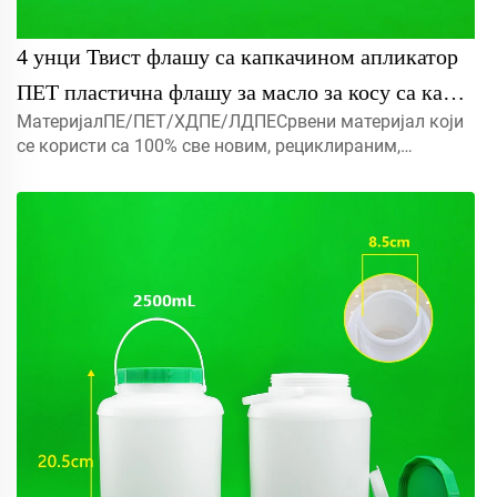
4 унци Твист флашу са капкачином апликатор
ПЕТ пластична флашу за масло за косу са капа
МатеријалПЕ/ПЕТ/ХДПЕ/ЛДПЕСрвени материјал који
за затварање за ароматизације и масла за косу
се користи са 100% све новим, рециклираним,
еколошки пријатељским и савршеном доступним за
амбалажу хране.Објекат5мл 10мл 15мл контактирајте
нас за прилагођени Капмист прска