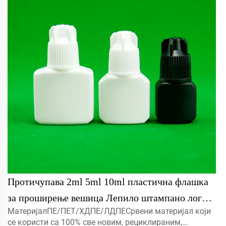
Протичупава 2ml 5ml 10ml пластична флашка
за проширење вешица Лепило штампано лого
МатеријалПЕ/ПЕТ/ХДПЕ/ЛДПЕСрвени материјал који
празно контејнер за проширење вешица
се користи са 100% све новим, рециклираним,