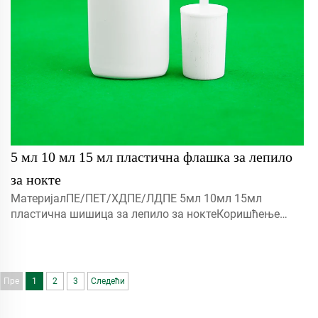
5 мл 10 мл 15 мл пластична флашка за лепило
за нокте
МатеријалПЕ/ПЕТ/ХДПЕ/ЛДПЕ 5мл 10мл 15мл
пластична шишица за лепило за ноктеКоришћење
сировина са 100% све новим, рециклираним,
еколошким пријатељским и савршеном доступним за
амбалажу хране.Објекат
Пре
1
2
3
Следећи