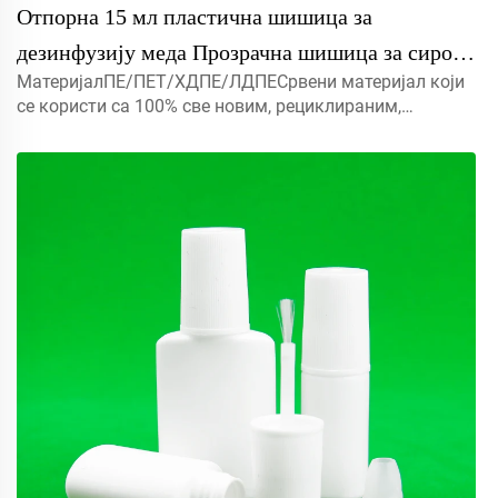
Отпорна 15 мл пластична шишица за
дезинфузију меда Прозрачна шишица за сироп
МатеријалПЕ/ПЕТ/ХДПЕ/ЛДПЕСрвени материјал који
и зачин
се користи са 100% све новим, рециклираним,
еколошки пријатељским и савршеном доступним за
амбалажу хране.Објекат5мл 10мл 15мл контактирајте
нас за прилагођени Капмист прска