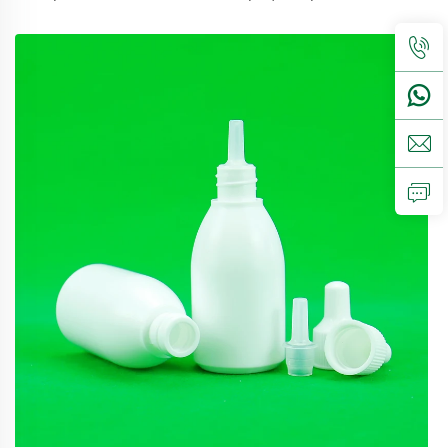
еколошки пријатељским и савршеном доступним за
амбалажу хране.Објекат5мл 10мл 15мл контактирајте
нас за прилагођени Капмист прска