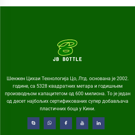
Шенжен Цихаи Технологија Цо, Лтд. основана је 2002.
године, са 5328 квадратних метара и годишњем
производњом капацитетом од 600 милиона. То је један
од десет најбољих сертификованих супер добављача
пластичних боца у Кини.