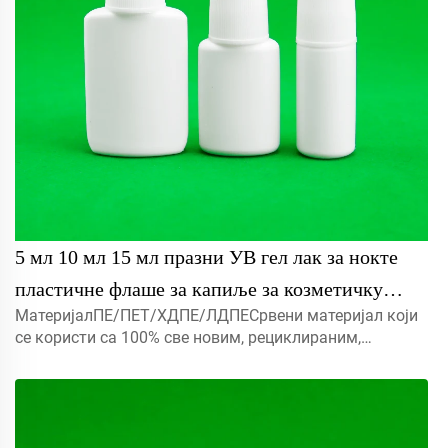
5 мл 10 мл 15 мл празни УВ гел лак за нокте
пластичне флаше за капиље за козметичку
МатеријалПЕ/ПЕТ/ХДПЕ/ЛДПЕСрвени материјал који
паковање
се користи са 100% све новим, рециклираним,
еколошки пријатељским и савршеном доступним за
амбалажу хране.Објекат5мл 10мл 15мл контактирајте
нас за прилагођени Капмист прска