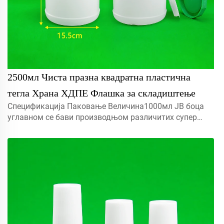
2500мл Чиста празна квадратна пластична
тегла Храна ХДПЕ Флашка за складиштење
Спецификација Паковање Величина1000мл JB боца
углавном се бави производњом различитих супер
лепила, течности, лепила, козметике...