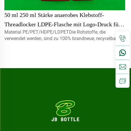
50 ml 250 ml Stärke anaerobes Klebstoff-
Threadlocker LDPE-Flasche mit Logo-Druck für
Material PE/PET/HDPE/LDPETDie Rohstoffe, die
chemische Verwendung Dichtung Typ PE-Material
verwendet werden, sind zu 100% brandneue, recycelbare,
umweltfreundliche und perfekt für
Lebensmittelverpackungen erhältlich.Volumen5ml 10ml
15ml Kontaktieren Sie uns für benutzerdefinierte Kapmist-
Sprayer, Schra