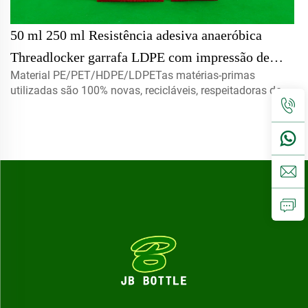
50 ml 250 ml Resistência adesiva anaeróbica
Threadlocker garrafa LDPE com impressão de
Material PE/PET/HDPE/LDPETas matérias-primas
logotipo para uso químico selo tipo PE material
utilizadas são 100% novas, recicláveis, respeitadoras do
ambiente e perfeitas para embalagens de alimentos.