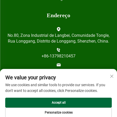
Endereço
No.80, Zona Industrial de Langbei, Comunidade Tongle,
Rua Longgang, Distrito de Longgang, Shenzhen, China.
+86-13798210457
[email protected]
We value your privacy
We use cookies and similar tools to provide our services. If you
don't want to accept all cookies, click Personalize cookies.
Accept all
Direitos autorais © 2024 por Shenzhen Qihai Technology Co.,
Ltd.
Personalize cookies