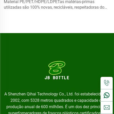
Material PE/PET/HDPE/LDPETas matérias-primas
essencial garrafa de gotas de plástico
utilizadas são 100% novas, recicláveis, respeitadoras do
ambiente e perfeitas para embalagens de alimentos.
A Shenzhen Qihai Technology Co., Ltd. foi estabelecida em
2002, com 5328 metros quadrados e capacidade de
produção anual de 600 milhões. É um dos dez principais
superfornecedores de frascos plásticos certificados na