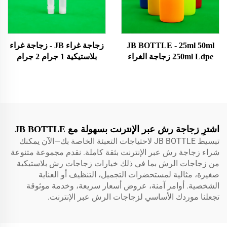
JB BOTTLE - 25ml 50ml
زجاجة غراء JB - زجاجة غراء
250ml Ldpe زجاجة الغراء
بلاستيكية 1 جرام 2 جرام
UV الالتهاب الدموية مع غطاء
لقطارة الزيت زجاجة غراء
المسمار قطرة زجاجات
فائق
بلاستيكية للتعبئة والإغراء
الكيميائية 0.01 USD منتجات
Topsale
اشترِ زجاجة رش عبر الإنترنت بسهولة مع JB BOTTLE
تبسيط JB BOTTLE لاحتياجات التعبئة الخاصة بك—الآن يمكنك
شراء زجاجة رش عبر الإنترنت بثقة كاملة. نقدم مجموعة متنوعة
من زجاجات الرش بما في ذلك خيارات زجاجات رش بلاستيكية
صغيرة، مثالية لمستحضرات التجميل، التنظيف أو العناية
الشخصية. أوامر آمنة، عروض أسعار سريعة، وخدمة موثوقة
تجعلنا موردك الأساسي لزجاجات الرش عبر الإنترنت.