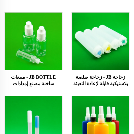
زجاجة JB - زجاجة صلصة
JB BOTTLE - مبيعات
بلاستيكية قابلة لإعادة التعبئة
ساخنة مصنع إمدادات
بحجم 16 أونصة و20 أونصة
مخصصة زجاجة بلاستيكية
مخصصة من مواد LDPE
حيوان أليف زجاجة قطرة
وفول الصويا والفلفل الحار،
بلاستيكية ضغط زجاجة زجاجة
فارغة وساخنة. منتجات
E-سائل
محمية ببراءة اختراع/منتجات
تصميم جديدة