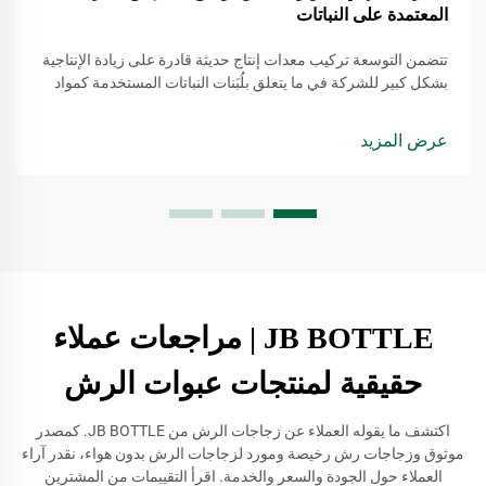
المعتمدة على النباتات
تتضمن التوسعة تركيب معدات إنتاج حديثة قادرة على زيادة الإنتاجية
بشكل كبير للشركة في ما يتعلق بلُبَنات النباتات المستخدمة كمواد
تشحيم. يتم استخراج هذه المواد من مصادر متجددة، مما يجعلها بديلاً
أكثر وعيًا بالبيئة مقارنة بالمنتجات التقليدية القائمة على النفط.
عرض المزيد
JB BOTTLE | مراجعات عملاء
حقيقية لمنتجات عبوات الرش
اكتشف ما يقوله العملاء عن زجاجات الرش من JB BOTTLE. كمصدر
موثوق وزجاجات رش رخيصة ومورد لزجاجات الرش بدون هواء، نقدر آراء
العملاء حول الجودة والسعر والخدمة. اقرأ التقييمات من المشترين