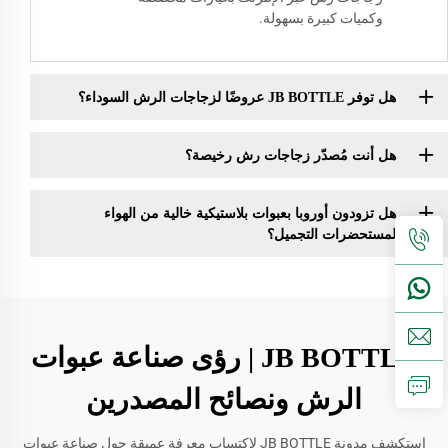
وكميات كبيرة بسهولة.
هل توفر JB BOTTLE عروضًا لزجاجات الرش السوداء؟
هل أنت مُصدّر زجاجات رش رخيصة؟
هل تزودون أوروبا بعبوات بلاستيكية خالية من الهواء
لمستحضرات التجميل؟
JB BOTTLE | رؤى صناعة عبوات
الرش ونصائح المصدرين
استكشف مدونة JB BOTTLE لاكتساب معرفة عميقة حول صناعة عبوات