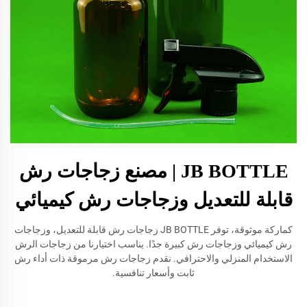
JB BOTTLE | مصنع زجاجات رش
قابلة للتعديل وزجاجات رش كيميائي
كماركة موثوقة، توفر JB BOTTLE زجاجات رش قابلة للتعديل، وزجاجات
رش كيميائي وزجاجات رش كبيرة جدًا. يناسب اختيارنا من زجاجات الرش
الاستخدام المنزلي والاحترافي. نقدم زجاجات رش مرموقة ذات أداء رش
ثابت وأسعار تنافسية.