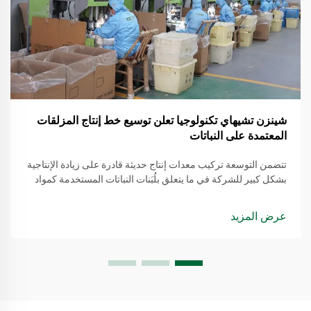
شينزن تشيهاي تكنولوجيا تعلن توسيع خط إنتاج المزلقات
المعتمدة على النباتات
تتضمن التوسعة تركيب معدات إنتاج حديثة قادرة على زيادة الإنتاجية
بشكل كبير للشركة في ما يتعلق بلُبَنات النباتات المستخدمة كمواد
تشحيم. يتم استخراج هذه المواد من مصادر متجددة، مما يجعلها بديلاً
أكثر وعيًا بالبيئة مقارنة بالمنتجات التقليدية القائمة على النفط.
عرض المزيد