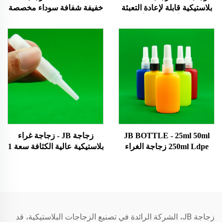
بلاستيكية قابلة لإعادة التعبئة
خفيفة شفافة سوداء مخصصة
بحجم 16 أونصة و20 أونصة
30 مل 40 مل 50 مل 60 مل
مخصصة من مواد LDPE
70 مل 75 مل بلاستيكية Ldpe
وفول الصويا والفلفل الحار،
زيت أساسي سائل V3 ضغط
فارغة وساخنة. منتجات
قطرات 0.01 USD منتجات
محمية ببراءة اختراع/منتجات
Topsale
تصميم جديدة
JB BOTTLE - 25ml 50ml
زجاجة JB - زجاجة غراء
250ml Ldpe زجاجة الغراء
بلاستيكية عالية الكثافة سعة 1
UV الالتهاب الدموية مع غطاء
مل مع غطاء لولبي علوي
المسمار قطرة زجاجات
بسعة صغيرة لتغليف الطلاء
بلاستيكية للتعبئة والإغراء
والمواد الكيميائية زجاجة غراء
الكيميائية 0.01 USD منتجات
فائقة
Topsale
زجاجة JB، الشركة الرائدة في تصنيع الزجاجات البلاستيكية، قد