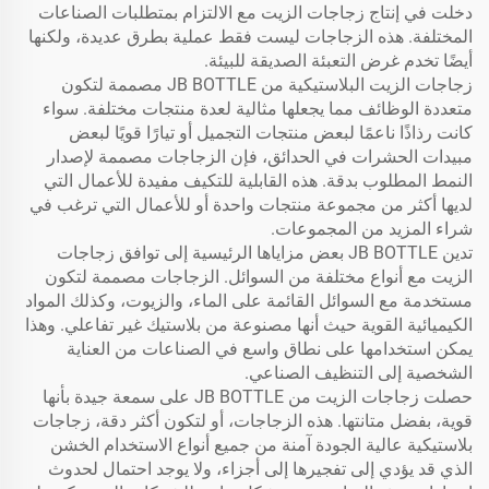
دخلت في إنتاج زجاجات الزيت مع الالتزام بمتطلبات الصناعات
المختلفة. هذه الزجاجات ليست فقط عملية بطرق عديدة، ولكنها
أيضًا تخدم غرض التعبئة الصديقة للبيئة.
زجاجات الزيت البلاستيكية من JB BOTTLE مصممة لتكون
متعددة الوظائف مما يجعلها مثالية لعدة منتجات مختلفة. سواء
كانت رذاذًا ناعمًا لبعض منتجات التجميل أو تيارًا قويًا لبعض
مبيدات الحشرات في الحدائق، فإن الزجاجات مصممة لإصدار
النمط المطلوب بدقة. هذه القابلية للتكيف مفيدة للأعمال التي
لديها أكثر من مجموعة منتجات واحدة أو للأعمال التي ترغب في
شراء المزيد من المجموعات.
تدين JB BOTTLE بعض مزاياها الرئيسية إلى توافق زجاجات
الزيت مع أنواع مختلفة من السوائل. الزجاجات مصممة لتكون
مستخدمة مع السوائل القائمة على الماء، والزيوت، وكذلك المواد
الكيميائية القوية حيث أنها مصنوعة من بلاستيك غير تفاعلي. وهذا
يمكن استخدامها على نطاق واسع في الصناعات من العناية
الشخصية إلى التنظيف الصناعي.
حصلت زجاجات الزيت من JB BOTTLE على سمعة جيدة بأنها
قوية، بفضل متانتها. هذه الزجاجات، أو لتكون أكثر دقة، زجاجات
بلاستيكية عالية الجودة آمنة من جميع أنواع الاستخدام الخشن
الذي قد يؤدي إلى تفجيرها إلى أجزاء، ولا يوجد احتمال لحدوث