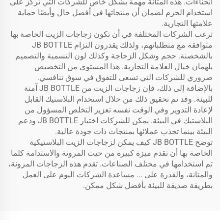
انحناءات. هذه المتانة مهمة بشكل خاص للشركات التي تركز على
استخدام الحزم لضمان أن منتجاتها في أفضل حال وأيضًا حماية
علامتها التجارية.
ترغب الشركات المختلفة في أن تكون زجاجات الزيت الخاصة بها
متوافقة مع متطلباتهم، ولذلك يقدرون التزام JB BOTTLE
بالشخصنة. حجم وشكل الزجاجة وكذلك لون التسمية والتصميم
يلهمان خيال العلامة التجارية. هذا المستوى من التخصيص
ضروري للشركات التي تسعى للتفوق في سوق تنافسي.
بالإضافة إلى ذلك، فإن زجاجات الزيت من JB BOTTLE آمنة
للبيئة. وقد تم تحقيق ذلك من خلال استخدام البلاستيك القابل
لإعادة التدوير وفي الوقت نفسه تعزيز التخلص المسؤول من
البلاستيك في البيئة. يمكن للشركات اختيار JB BOTTLE ودعم
البيئة بينما تجذب عملائها بمنتجات ذات جودة عالية.
توضح JB BOTTLE كيف يمكن لزجاجات الزيت البلاستيكية
الخاصة بها أن تقدم ميزة كبيرة من حيث المرونة والاستدامة كلما
تم استخدامها في مختلف الصناعات. تقدم هذه الزجاجات المرونة،
والمتانة، والقدرة على ... مساعدة الشركات اليوم على العمل
بطريقة صديقة للبيئة بأفضل شكل ممكن.