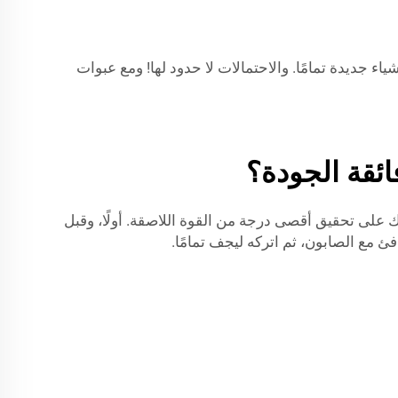
شياء جديدة تمامًا. والاحتمالات لا حدود لها! ومع عبوات
ئقة الجودة؟
 الفائق بشكل صحيح أمرٌ بالغ الأهمية للحصول على أفضل النتائج. ففي شركة JB BOTTLE، نساعدك على تحقيق أقصى درجة من القوة اللاصقة. أولًا، وقبل
 مع الصابون، ثم اتركه ليجف تمامًا.