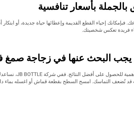
 بالجملة بأسعار تنافسية
عك. فبإمكانك إحياء القطع القديمة وإعطائها حياة جديدة، أو ابتكار أ
 يجب البحث عنها في زجاجة صمغ فا
استخدام زجاجات الغراء
وت قد تُضعف التماسك. امسح السطح بقطعة قماش أو اغسله بماء دافئ