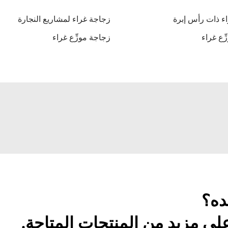
ء ذات رأس إبرة
زجاجة غراء لمشاريع النجارة
ّع غراء
زجاجة موزِّع غراء
ده؟
ى مزيد من المنتجات المتاحة.