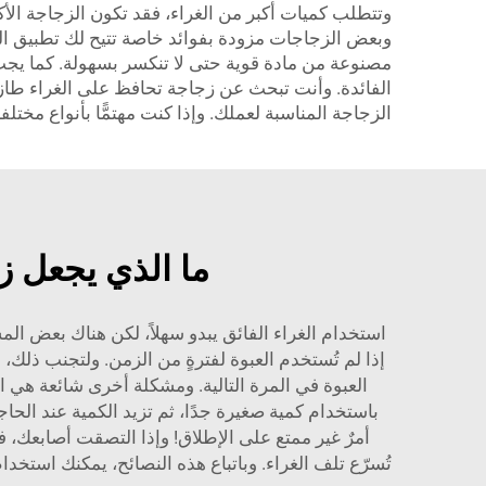
وتتطلب كميات أكبر من الغراء، فقد تكون الزجاجة الأ
وبعض الزجاجات مزودة بفوائد خاصة تتيح لك تطبيق الغ
مصنوعة من مادة قوية حتى لا تنكسر بسهولة. كما يجب 
الزجاجة المناسبة لعملك. وإذا كنت مهتمًّا بأنواع مخت
ما الذي يجعل ز
استخدام الغراء الفائق يبدو سهلاً، لكن هناك بعض ال
إذا لم تُستخدم العبوة لفترةٍ من الزمن. ولتجنب ذلك،
العبوة في المرة التالية. ومشكلة أخرى شائعة هي ا
باستخدام كمية صغيرة جدًا، ثم تزيد الكمية عند الحا
أمرٌ غير ممتع على الإطلاق! وإذا التصقت أصابعك، ف
تُسرّع تلف الغراء. وباتباع هذه النصائح، يمكنك استخدام العبوات بكفاءةٍ أع