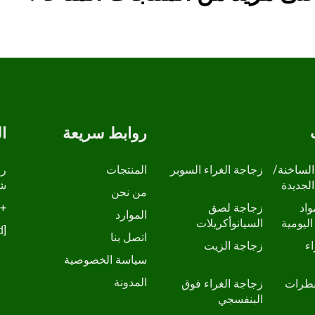
روابط سريعة
ا
الساخنة/
زجاجة الغراء السوبر
المنتجات
الجديدة
شا
من نحن
واد
زجاجة لصق
+86-13798210457
الموارد
اليومية
السيانوأكريلات
[email protected]
اتصل بنا
ء
زجاجة الزيت
سياسة الخصوصية
المدونة
قطرات
زجاجة الغراء فوق
البنفسجي