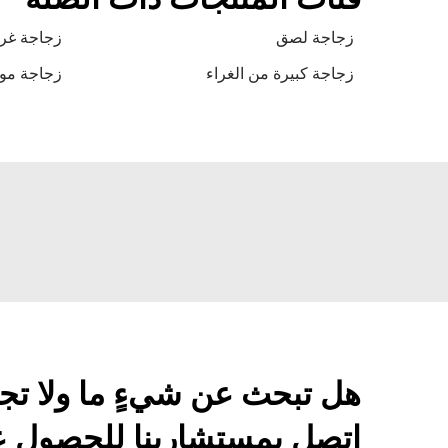
زجاجة لصق
زجاجة غرا
زجاجة كبيرة من الغراء
زجاجة موزِ
هل تبحث عن شيءٍ ما ولا تج
اتصل بمستشارينا للحصول عل