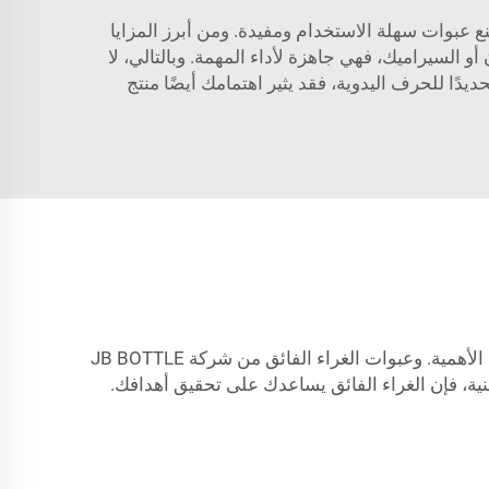
 هو مادة لاصقة قوية يمكنها إصلاح العديد من الأشياء في المنزل أو المدرسة. وفي شركة JB BOTTLE، نصنع عبوات سهلة الاستخدام ومفيدة. ومن أبرز المزايا
أو السيراميك، فهي جاهزة لأداء المهمة. وبالتالي، لا
دًا للحرف اليدوية، فقد يثير اهتمامك أيضًا منتج
وتُعَدّ مشاريع العمل اليدوي (DIY) وسيلة ممتعة لإنشاء أشياء جديدة أو إصلاح القديمة، كما أن توفر الأدوات المناسبة أمرٌ بالغ الأهمية. وعبوات الغراء الفائق من شركة JB BOTTLE
فنية، فإن الغراء الفائق يساعدك على تحقيق أهدافك.