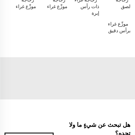
لصق
ذات رأس
موزِّع غراء
موزِّع غراء
إبرة
موزِّع غراء
برأس دقيق
هل تبحث عن شيءٍ ما ولا
تجده؟