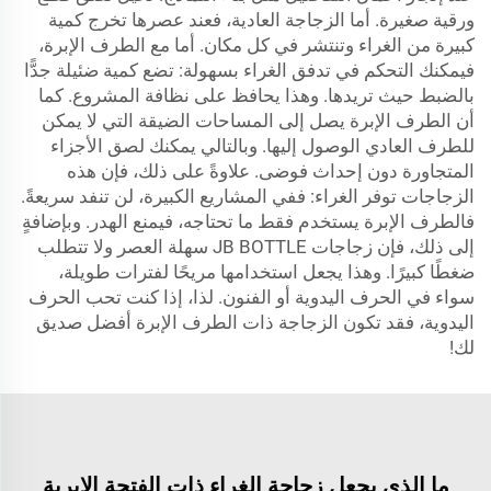
ورقية صغيرة. أما الزجاجة العادية، فعند عصرها تخرج كمية
كبيرة من الغراء وتنتشر في كل مكان. أما مع الطرف الإبرة،
فيمكنك التحكم في تدفق الغراء بسهولة: تضع كمية ضئيلة جدًّا
بالضبط حيث تريدها. وهذا يحافظ على نظافة المشروع. كما
أن الطرف الإبرة يصل إلى المساحات الضيقة التي لا يمكن
للطرف العادي الوصول إليها. وبالتالي يمكنك لصق الأجزاء
المتجاورة دون إحداث فوضى. علاوةً على ذلك، فإن هذه
الزجاجات توفر الغراء: ففي المشاريع الكبيرة، لن تنفد سريعةً.
فالطرف الإبرة يستخدم فقط ما تحتاجه، فيمنع الهدر. وبإضافةٍ
إلى ذلك، فإن زجاجات JB BOTTLE سهلة العصر ولا تتطلب
ضغطًا كبيرًا. وهذا يجعل استخدامها مريحًا لفترات طويلة،
سواء في الحرف اليدوية أو الفنون. لذا، إذا كنت تحب الحرف
اليدوية، فقد تكون الزجاجة ذات الطرف الإبرة أفضل صديق
لك!
ما الذي يجعل زجاجة الغراء ذات الفتحة الإبرية