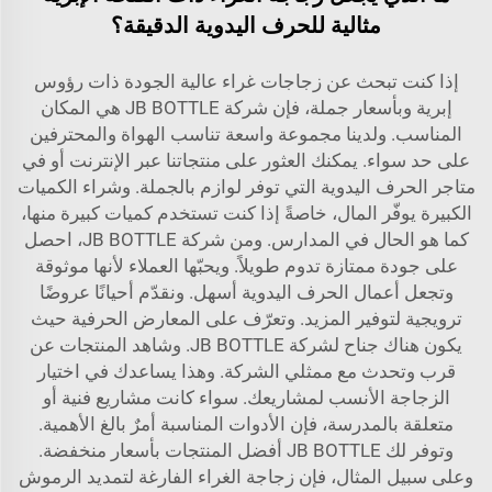
مثالية للحرف اليدوية الدقيقة؟
إذا كنت تبحث عن زجاجات غراء عالية الجودة ذات رؤوس
إبرية وبأسعار جملة، فإن شركة JB BOTTLE هي المكان
المناسب. ولدينا مجموعة واسعة تناسب الهواة والمحترفين
على حد سواء. يمكنك العثور على منتجاتنا عبر الإنترنت أو في
متاجر الحرف اليدوية التي توفر لوازم بالجملة. وشراء الكميات
الكبيرة يوفّر المال، خاصةً إذا كنت تستخدم كميات كبيرة منها،
كما هو الحال في المدارس. ومن شركة JB BOTTLE، احصل
على جودة ممتازة تدوم طويلاً. ويحبّها العملاء لأنها موثوقة
وتجعل أعمال الحرف اليدوية أسهل. ونقدّم أحيانًا عروضًا
ترويجية لتوفير المزيد. وتعرّف على المعارض الحرفية حيث
يكون هناك جناح لشركة JB BOTTLE. وشاهد المنتجات عن
قرب وتحدث مع ممثلي الشركة. وهذا يساعدك في اختيار
الزجاجة الأنسب لمشاريعك. سواء كانت مشاريع فنية أو
متعلقة بالمدرسة، فإن الأدوات المناسبة أمرٌ بالغ الأهمية.
وتوفر لك JB BOTTLE أفضل المنتجات بأسعار منخفضة.
وعلى سبيل المثال، فإن
زجاجة الغراء الفارغة لتمديد الرموش