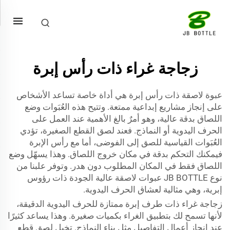
زجاجة غراء ذات رأس إبرة
عبوة لاصقة ذات رأس إبرة هي أداة خاصة تساعد الأشخاص
على إنجاز مشاريع إبداعية ممتعة. وتتيح هذه العُبَوات وضع
اللصاق بدقة عالية، وهو أمرٌ بالغ الأهمية عند العمل على
الحرف اليدوية أو النماذج. فعند لصق القطع الصغيرة، تؤدي
العُبَوات القياسية للصق إلى الفوضى، أما مع رأس الإبرة
فيمكنك التحكم بدقة في مكان خروج اللصاق. وهذا يسهّل وضع
اللصاق فقط في المكان المطلوب دون هدر. وتوفر علبنا من
نوع JB BOTTLE عبوات لاصقة عالية الجودة ذات رؤوس
إبرية، وهي مثالية لعشاق الحرف اليدوية.
زجاجة غراء ذات طرف إبرة ممتازة للحرف اليدوية الدقيقة،
لأنها تسمح لك بتطبيق الغراء بكميات صغيرة. وهذا يساعد كثيرًا
عند إنجاز أعمال التفاصيل مثل بناء النماذج. تخيل لصق قطع