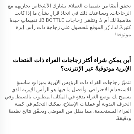
تحقق أيضًا من تقييمات العملاء. يشارك الأشخاص تجاربهم مع
الزجاجات. ويساعدك ذلك في اتخاذ قرارٍ بشأن ما إذا كانت
مناسبةً لك أم لا. وتتلقى زجاجات JB BOTTLE تقييماتٍ جيدةً
كثيرةً. لذا، زُر الموقع للحصول على زجاجة ذات رأس إبرة
موثوقة!
أين يمكن شراء أكثر زجاجات الغراء ذات الفتحات
الإبرية موثوقيةً عبر الإنترنت؟
تتميّز زجاجات الغراء ذات الرؤوس الإبرية بميزاتٍ مناسبةٍ
للاستخدام الاحترافي. وأفضل ما فيها هو الرأس الإبرية الذي
يسمح لك بوضع الغراء بدقةٍ في المكان المطلوب بالضبط. وفي
الحرف اليدوية أو عمليات الإصلاح، يمكنك التحكم في كمية
الغراء المستخدمة، مما يقلل من الفوضى ويحقّق نتائجَ نظيفةً
ودقيقةً.