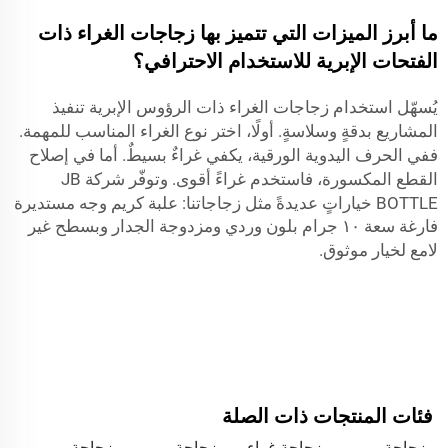
ما أبرز الميزات التي تتميز بها زجاجات الغراء ذات
الفتحات الإبرية للاستخدام الاحترافي؟
يُسهّل استخدام زجاجات الغراء ذات الرؤوس الإبرية تنفيذ
المشاريع بدقةٍ وسلاسةٍ. أولًا، اختر نوع الغراء المناسب للمهمة.
ففي الحرف اليدوية الورقية، يكفي غراءٌ بسيطٌ. أما في إصلاح
القطع المكسورة، فاستخدم غراءً أقوى. وتوفّر شركة JB
BOTTLE خياراتٍ عديدةً مثل زجاجاتنا:
علبة كريم وجه مستديرة
فارغة سعة ١٠ جرام بلون وردي ومزدوجة الجدار وبسطح غير
لامع
لخيار موثوق.
فئات المنتجات ذات الصلة
زجاجة
زجاجة غراء
زجاجة
زجاجة