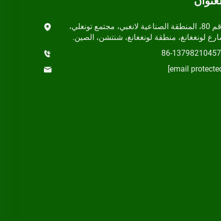
لعنوان
رقم 80، المنطقة الصناعية لانغبي، مجتمع تونغلي،
رع لونغغانغ، منطقة لونغغانغ، شنتشن، الصين.