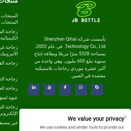
منتجات
المنتجات 
المنتجات 
زجاجة الم
الكيميائية 
تأسست شركة Shenzhen Qihai
Technology Co., Ltd. في عام 2002،
زجاجة غرا
بمساحة 5328 مترًا مربعًا وبطاقة إنتاج
الأنيروبيك
سنوية تبلغ 600 مليون. وهي واحدة من
زجاجة ال
أكبر عشرة موردي زجاجات بلاستيكية
معتمدة في الصين.
زجاجة الت
زجاجة الح
عبوة لصق
زجاجة الس
الإلكتروني
We value your privacy
غير مصنف
We use cookies and similar tools to provide our