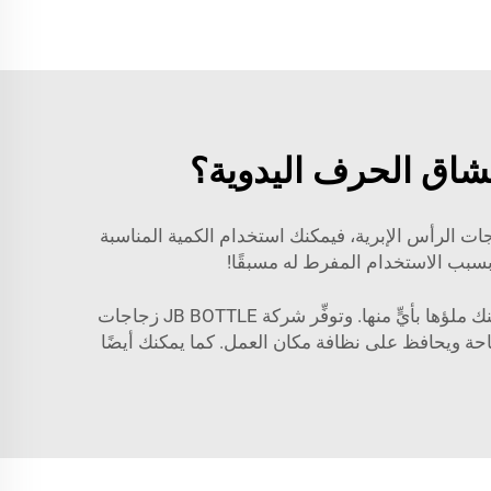
عشاق الحرف اليدوية؟
جاجات الرأس الإبرية، فيمكنك استخدام الكمية المناسبة
 بسبب الاستخدام المفرط له مسبقًا!
وبالإضافة إلى ذلك، تعمل هذه الزجاجات مع أنواع مختلفة من الغراء، مثل غراء الحِرَف أو الغراء الفائق (سوبر غلو)، ويمكنك ملؤها بأيٍّ منها. وتوفِّر شركة JB BOTTLE زجاجات
ساحة ويحافظ على نظافة مكان العمل. كما يمكنك أيضًا