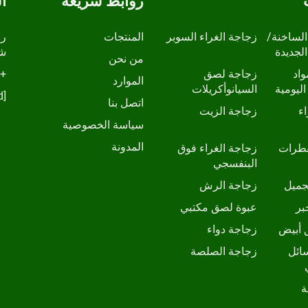
روابط سريعة
ا
الساخنة/
زجاجة الغراء السوبر
المنتجات
الجديدة
شا
من نحن
واد
زجاجة لصق
+86-13798210457
الموارد
اليومية
السيانوأكريلات
[email protected]
اتصل بنا
ء
زجاجة الزيت
سياسة الخصوصية
المدونة
قطرات
زجاجة الغراء فوق
البنفسجي
جميل
زجاجة الرش
بر
عبوة لصق مكتبي
 أبيض
زجاجة دواء
ائل
زجاجة الصلصة
ة