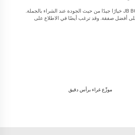
أما بالنسبة للشراء بكميات كبيرة، فالمورِّد الجملة هو الخيار الأمثل. فهو يبيع كميات كبيرة بأسعار رخيصة. وتُعد شركة JB BOTTLE خيارًا جيدًا من حيث الجودة عند الشراء بالجملة.
 على أفضل صفقة. وقد ترغب أيضًا في الاطلاع على
موزِّع غراء برأس دقيق