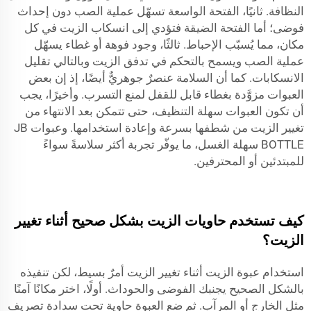
النظافة. ثانيًا، الفتحة الواسعة تسهّل عملية الصب دون إحداث
فوضى؛ أما الفتحة الضيقة فتؤدي إلى انسكاب الزيت في كل
مكان، مما يُسبّب الإحباط. ثالثًا، وجود فوهة أو غطاء يسهّل
عملية الصب ويسمح بالتحكم في تدفق الزيت وبالتالي تقليل
الانسكابات. كما أن السلامة عنصرٌ جوهريٌّ أيضًا، إذ إن بعض
العبوات مزوَّدة بغطاء قابل للقفل لمنع التسرب. وأخيرًا، يجب
أن تكون العبوات سهلة التنظيف، حتى تتمكن بعد الانتهاء من
تغيير الزيت من شطفها بسرعة وإعادة استخدامها. وعبوات JB
BOTTLE سهلة الغسل، ما يوفّر تجربة أكثر سلاسةً سواءً
للمبتدئين أو المحترفين.
كيف تستخدم حاويات الزيت بشكل صحيح أثناء تغيير
الزيت؟
استخدام عبوة الزيت أثناء تغيير الزيت أمرٌ بسيط، لكن تنفيذه
بالشكل الصحيح يجنبك الفوضى والحوداث. أولًا، اختر مكانًا آمنًا
مثل الخارج أو المرآب. ثم ضع العبوة
حاوية
تحت سدادة تصريف