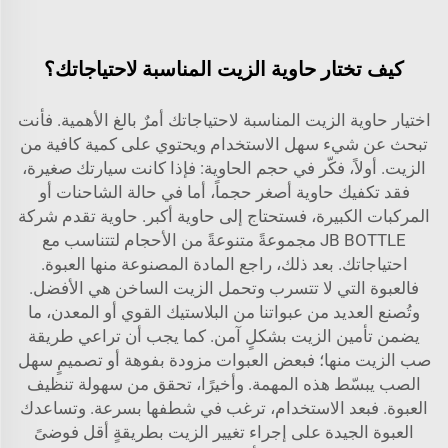
كيف تختار حاوية الزيت المناسبة لاحتياجاتك؟
اختيار حاوية الزيت المناسبة لاحتياجاتك أمرٌ بالغ الأهمية. فأنت
تبحث عن شيء سهل الاستخدام ويحتوي على كمية كافية من
الزيت. أولاً، فكّر في حجم الحاوية: فإذا كانت سيارتك صغيرة،
فقد تكفيك حاوية أصغر حجماً، أما في حالة الشاحنات أو
المركبات الكبيرة، فستحتاج إلى حاوية أكبر.
حاوية
تقدم شركة
JB BOTTLE مجموعةً متنوعةً من الأحجام لتتناسب مع
احتياجاتك. بعد ذلك، راجع المادة المصنوعة منها العبوة.
فالعبوة التي لا تتسرب وتحمل الزيت الساخن هي الأفضل.
وتُصنع العديد من عبواتنا من البلاستيك القوي أو المعدن، ما
يضمن تأمين الزيت بشكلٍ آمن. كما يجب أن تراعي طريقة
صب الزيت منها؛ فبعض العبوات مزودة بفوهة أو تصميمٍ سهل
الصب يبسّط هذه المهمة. وأخيرًا، تحقق من سهولة تنظيف
العبوة. فبعد الاستخدام، ترغب في شطفها بسرعة. وتساعدك
العبوة الجيدة على إجراء تغيير الزيت بطريقةٍ أقل فوضىً