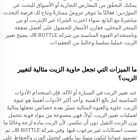
يمكنك التحقّق من المعارض التجارية أو الأسواق للبحث عن
المورّدين؛ فغالبًا ما تتوفر عروضٌ ممتازةٌ وتتاح لك فرصة التحدث
مباشرةً مع البائع. سواء اخترت الشراء عبر الإنترنت أو من
المتجر المحلي، فقارن الأسعار للحصول على أفضل صفقة.
وباستخدام العبوة المناسبة من شركة JB BOTTLE، يصبح تغيير
الزيت عمليةً سلسةً وخاليةً من التعقيدات.
ما الميزات التي تجعل حاوية الزيت مثالية لتغيير
الزيت؟
عند تغيير الزيت في السيارة أو الآلة، فإن استخدام الأدوات
المناسبة أمرٌ بالغ الأهمية. وأحد أكثر الأدوات أهميةً هو عبوة
الزيت.
حاوية
والعبوة المثالية تتميّز بعدة خصائص تجعلها مثاليةً
لعمليات تغيير الزيت. أولاً، فهي مصنوعة من مواد قوية تتحمل
وزن الزيت الثقيل دون أن تنكسر، لأن الزيت مادة لزجة وغالبًا ما
تسبب انسكابات غير مرغوب فيها. وفي شركة JB BOTTLE، تم
تصميم عبواتنا لتكون متينةً بما يكفي لتحمل الوزن والحفاظ على