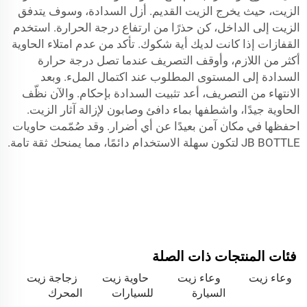
الزيت، حيث يخرج الزيت القديم. أزل السدادة، وسوف يتدفق
الزيت إلى الداخل، كن حذرًا من ارتفاع درجة الحرارة. استخدم
القفازات إذا كانت لديك أية شكوك. تأكد من عدم امتلاء الحاوية
أكثر من اللازم، وأوقف التصريف عندما تصل درجة حرارة
السدادة إلى المستوى المطلوب عند اكتمال الملء. وبعد
الانتهاء من التصريف، أعد تثبيت السدادة بإحكام. والآن نظّف
الحاوية جيدًا، واشطفها بماء دافئ وصابون لإزالة آثار الزيت.
احفظها في مكان آمن بعيدًا عن أي أضرار. وقد صُمّمت حاويات
JB BOTTLE لتكون سهلة الاستخدام دائمًا، مما يمنحك ثقة تامة.
فئات المنتجات ذات الصلة
وعاء زيت
وعاء زيت
حاوية زيت
زجاجة زيت
السيارة
للسيارات
المحرك