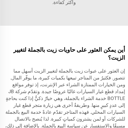
وأكثر كفاءة.
أين يمكن العثور على حاويات زيت بالجملة لتغيير
الزيت؟
إن العثور على عبوات زيت بالجملة لتغيير الزيت أسهل مما
تتصور. فكثيرٌ من المتاجر تبيعها بكميات كبيرة، ما يوفّر المال.
ومن الخيارات الممتازة الشراء عبر الإنترنت، إذ توفر مواقع
إمداد قطع غيار السيارات غالبًا عروضًا جيدة. وتقدّم شركة JB
BOTTLE خدمة الشراء بالجملة، وهي خيارٌ ذكيٌّ إذا كنت بحاجةٍ
إلى عددٍ كبيرٍ منها. وطريقةٌ أخرى هي زيارة متجر قطع غيار
السيارات المحلي. فهذه المتاجر تقدّم عادةً خدمة البيع بالجملة
للشركات أو لمن يشترون كمياتٍ كبيرة. لذا يُنصح بالاتصال
مسبقًا والاستفسار عن سياسة البيع بالجملة. بالإضافة إلى ذلك،