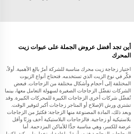
أين تجد أفضل عروض الجملة على عبوات زيت
المحرك
اختيار زجاجة زيت محرك مناسبة للشركة أمرٌ بالغ الأهمية. أولاً،
فكِّر في نوع الزيت الذي تستخدمه. فتحتاج أنواع الزيوت
المختلفة إلى أحجام وأشكال مختلفة من الزجاجات. فبعض
الشركات تفضِّل الزجاجات الصغيرة لسهولة التعامل معها، بينما
تُفضِّل شركات أخرى الزجاجات الكبيرة للمحركات الكبيرة. وقد
تشتري ورش الإصلاح أو المتاجر زجاجات أكبر لتوفير الوقت.
وبعد ذلك، المادة المصنوعة منها الزجاجة: فكثيرٌ من الزجاجات
بلاستيكية أو زجاجية. فالزجاجات البلاستيكية أخف وزنًا وأقل
عرضة للكسر، وهي مناسبة جدًّا للأماكن المزدحمة. أما
الزجاجات الزجاجية فتبدو أنيقةً وإعادة استخدامها ممكنة، لكنها