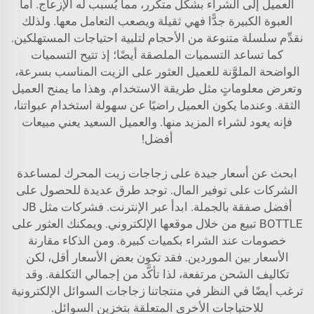
العميل إلى الشراء بشكل متكرر، مما يُسبب له الإزعاج. أما
العبوة الكبيرة جدًّا فهي ثقيلة ويصعب التعامل معها. ولذلك
نقدِّم سلسلة متنوعة من الأحجام لتلبية احتياجات المستهلكين.
كما تساعد التسميات الملصقة أيضًا؛ إذ تتيح التسميات
الواضحة الملوَّنة للعميل العثور على الزيت المناسب بسرعة،
وتعرض معلوماتٍ مثل طريقة الاستخدام. وهذا ما يمنح العميل
الثقة. وعندما يكون العميل راضيًا عن سهولة استخدام عبواتنا،
فإنه يعود لشراء المزيد منها. والعميل السعيد يعني مبيعات
أفضل!
ابحث عن أسعار جيدة على زجاجات زيت المحرك لمساعدة
الشركات على توفير المال. توجد طرق عديدة للحصول على
أفضل صفقة بالجملة. ابدأ عبر الإنترنت. فشركات مثل JB
BOTTLE تبيع من خلال موقعها الإلكتروني. ويمكنك العثور على
خصومات عند الشراء بكميات كبيرة. ومن الذكاء مقارنة
الأسعار بين الموردين. فقد تكون بعض الأسعار أقل، لكن
تكاليف الشحن مرتفعة، لذا تأكَّد من إجمالي التكلفة. وقد
ترغب أيضًا في النظر في منتجاتنا
زجاجات السوائل الإلكترونية
للاحتياجات الأخرى المتعلقة بتخزين السوائل.