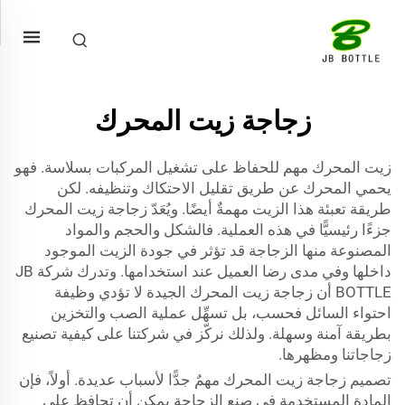
زجاجة زيت المحرك
زيت المحرك مهم للحفاظ على تشغيل المركبات بسلاسة. فهو
يحمي المحرك عن طريق تقليل الاحتكاك وتنظيفه. لكن
طريقة تعبئة هذا الزيت مهمةٌ أيضًا. ويُعَدّ زجاجة زيت المحرك
جزءًا رئيسيًّا في هذه العملية. فالشكل والحجم والمواد
المصنوعة منها الزجاجة قد تؤثر في جودة الزيت الموجود
داخلها وفي مدى رضا العميل عند استخدامها. وتدرك شركة JB
BOTTLE أن زجاجة زيت المحرك الجيدة لا تؤدي وظيفة
احتواء السائل فحسب، بل تسهِّل عملية الصب والتخزين
بطريقة آمنة وسهلة. ولذلك نركّز في شركتنا على كيفية تصنيع
زجاجاتنا ومظهرها.
تصميم زجاجة زيت المحرك مهمٌ جدًّا لأسباب عديدة. أولاً، فإن
المادة المستخدمة في صنع الزجاجة يمكن أن تحافظ على