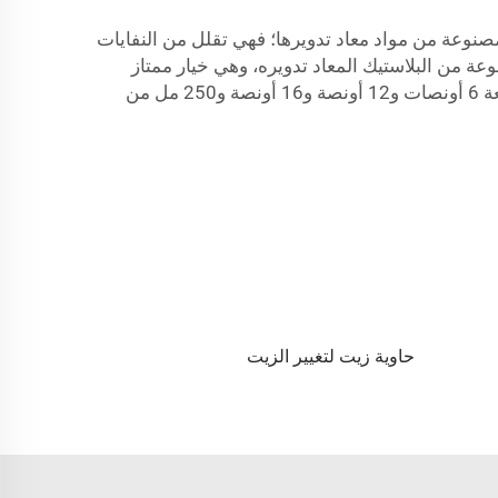
مصنوعة من مواد معاد تدويرها؛ فهي تقلل من النفايات
مية البلاستيك المُلقاة في المكبات أو المحيطات. وتوفّر شركة JB BOTTLE عبوات مصنوعة من البلاستيك المعاد تدويره، وهي خيار ممتاز
زجاجات بلاستيكية فارغة مخصصة بسعة 6 أونصات و12 أونصة و16 أونصة و250 مل من
حاوية زيت لتغيير الزيت