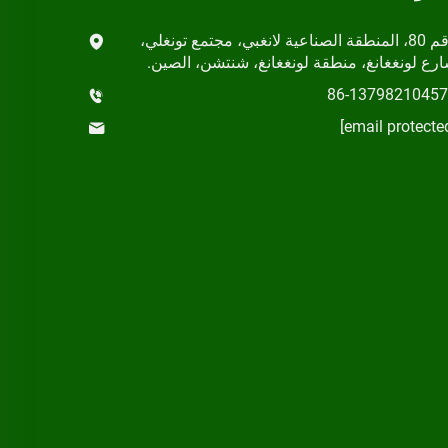
رقم 80، المنطقة الصناعية لانغبي، مجتمع تونغلي،
رع لونغغانغ، منطقة لونغغانغ، شنتشن، الصين.