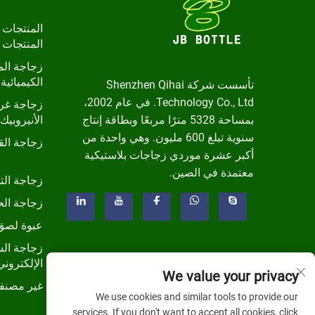
المنتجات 
المنتجات 
زجاجة الم
الكيميائية 
تأسست شركة Shenzhen Qihai
Technology Co., Ltd. في عام 2002،
زجاجة غرا
بمساحة 5328 مترًا مربعًا وبطاقة إنتاج
الأنيروبيك
سنوية تبلغ 600 مليون. وهي واحدة من
زجاجة ال
أكبر عشرة موردي زجاجات بلاستيكية
معتمدة في الصين.
زجاجة الت
زجاجة الح
عبوة لصق
زجاجة الس
الإلكتروني
We value your privacy
غير مصنف
We use cookies and similar tools to provide our
services. If you don't want to accept all cookies, click