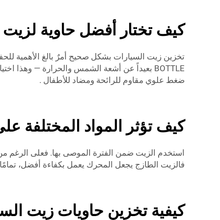
كيف تختار أفضل حاوية لزيت 
BOTTLE بعيداً عن أشعة الشمس والحرارة — وهذا اختيارٌ حكيم. ويُعد المرآب أو الظل مكانين مناسبيْن لهذا الغرض. ولحلول تخزين أكثر فعالية، فكّر في استخدام منتجاتنا
ضغط علوي مقاوم للرائحة ومضاد للأطفال
.
كيف تؤثر المواد المختلفة عل
استخدم الزيت ضمن الفترة الموصى بها. فعلى الرغم من أ
فالزيت الطازج يجعل المحرك يعمل بكفاءة أفضل، تمامًا
كيفية تخزين حاويات زيت الس