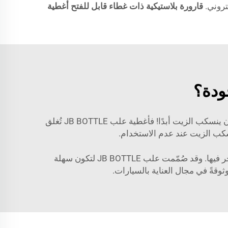
تروني.
قارورة بلاستيكية ذات غطاء قابل للفتح أغطية
ودة؟
وبالإضافة إلى ذلك، فإن التصميم يجعلها ممتازةً أيضًا. فحاويات الجودة العالية مزودة بغطاء محكم يمنع التسرب. ولا تريد أن ينسكب الزيت أبدًا! فأغطية علب JB BOTTLE تُغلق
نسكب الزيت عند عدم الاستخدام.
وأخيرًا، فهي سهلة التنظيف — ما يُعد ميزةً جيدةً. فبعد استخدام الزيت، يمكنك إعادة استخدام الحاوية أو تخزين زيت آخر فيها. وقد صُمّمت علب JB BOTTLE لتكون سهلة