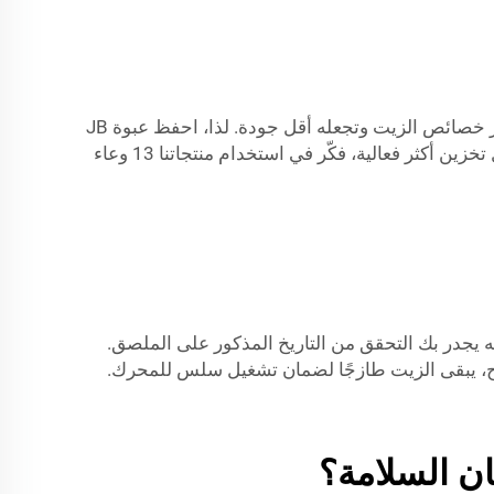
تخزين زيت السيارات بشكل صحيح أمرٌ بالغ الأهمية للحفاظ على نضارته. أولاً، احتفظ به في مكان بارد وجاف. فالحرارة تُغيّر خصائص الزيت وتجعله أقل جودة. لذا، احفظ عبوة JB
13 وعاء
 يجدر بك التحقق من التاريخ المذكور على الملصق.
ائح، يبقى الزيت طازجًا لضمان تشغيل سلس للمحرك.
ن السلامة؟