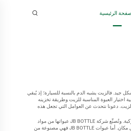
صفحة الرئيسية
يد. فالزيت يشبه الدم بالنسبة للسيارة؛ إذ يُبقي
 اختيار العبوة المناسبة للزيت وطريقة تخزينه
فظ على نضارة الزيت. دعونا نتحدث عن العوامل التي تجعل هذه
يجب أن تكون عبوة زيت السيارات قوية وموثوقة. وهذا أمرٌ بالغ الأهمية لأن هذه العبوات تحتوي موادَّ ذات قيمة عالية للمركبة. وتُصنِّع شركة JB BOTTLE عبواتها من مواد
متينة، قادرة على تحمل وزن الزيت ومقاومة الكسر. فإذا أسقطت زجاجة زيت زجاجية، فإنها تنكسر وتسبب فوضى في كل مكان. أما عبوات JB BOTTLE فهي مصنوعة من