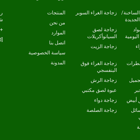
الساخنة/
زجاجة الغراء السوبر
المنتجات
الجديدة
شا
من نحن
واد
زجاجة لصق
+86-13798210457
الموارد
اليومية
السيانوأكريلات
[email protected]
اتصل بنا
ء
زجاجة الزيت
سياسة الخصوصية
المدونة
قطرات
زجاجة الغراء فوق
البنفسجي
جميل
زجاجة الرش
بر
عبوة لصق مكتبي
 أبيض
زجاجة دواء
ائل
زجاجة الصلصة
ة