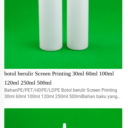
botol berulir Screen Printing 30ml 60ml 100ml
120ml 250ml 500ml
BahanPE/PET/HDPE/LDPE Botol berulir Screen Printing
30ml 60ml 100ml 120ml 250ml 500mlBahan baku yang
digunakan terbuat dari 100% bahan baru, dapat didaur
ulang, ramah lingkungan dan sangat baik untuk kemasan
makanan.Volume5ml 10m...