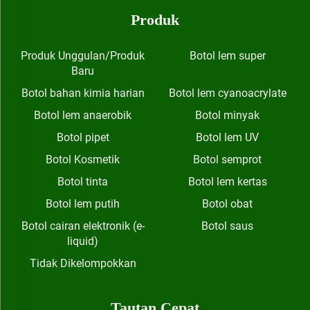
Produk
Produk Unggulan/Produk
Botol lem super
Baru
Botol bahan kimia harian
Botol lem cyanoacrylate
Botol lem anaerobik
Botol minyak
Botol pipet
Botol lem UV
Botol Kosmetik
Botol semprot
Botol tinta
Botol lem kertas
Botol lem putih
Botol obat
Botol cairan elektronik (e-
Botol saus
liquid)
Tidak Dikelompokkan
Tautan Cepat