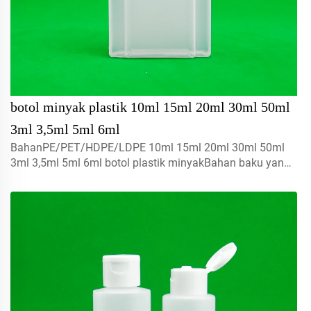
botol minyak plastik 10ml 15ml 20ml 30ml 50ml
3ml 3,5ml 5ml 6ml
BahanPE/PET/HDPE/LDPE 10ml 15ml 20ml 30ml 50ml
3ml 3,5ml 5ml 6ml botol plastik minyakBahan baku yang
digunakan terbuat dari 100% baru, dapat didaur ulang,
ramah lingkungan dan sempurna untuk kemasan
makanan.Volume5ml 10ml 15m...