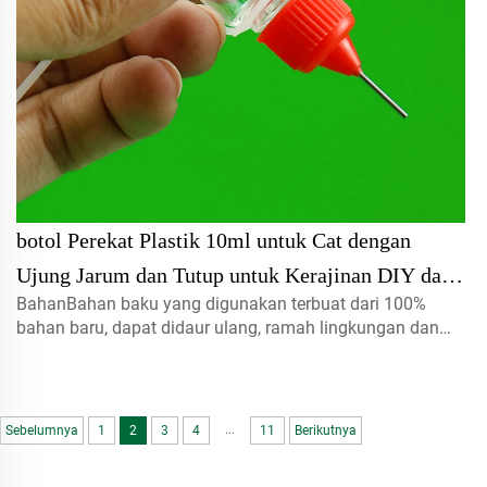
botol Perekat Plastik 10ml untuk Cat dengan
Ujung Jarum dan Tutup untuk Kerajinan DIY dan
BahanBahan baku yang digunakan terbuat dari 100%
Kemasan Botol Squeeze dengan Ujung Jarum
bahan baru, dapat didaur ulang, ramah lingkungan dan
Kosong
sangat cocok untuk kemasan makanan.Volume5ml 10ml
15mlhubungi kami untuk pesanan khususTutup semprot,
tutup ulir, tutup jenis disc...
...
Sebelumnya
1
2
3
4
11
Berikutnya