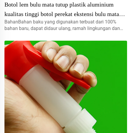
Botol lem bulu mata tutup plastik aluminium
kualitas tinggi botol perekat ekstensi bulu mata
BahanBahan baku yang digunakan terbuat dari 100%
berkualitas tinggi
bahan baru, dapat didaur ulang, ramah lingkungan dan
sangat cocok untuk kemasan makanan.Volume5ml 10ml
15mlhubungi kami untuk pesanan khususTutup semprot,
tutup ulir, tutup jenis disc...