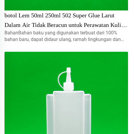
botol Lem 50ml 250ml 502 Super Glue Larut
Dalam Air Tidak Beracun untuk Perawatan Kulit
BahanBahan baku yang digunakan terbuat dari 100%
Serum
bahan baru, dapat didaur ulang, ramah lingkungan dan
sangat cocok untuk kemasan makanan.Volume5ml 10ml
15mlhubungi kami untuk pesanan khususTutup semprot,
tutup ulir, tutup jenis disc...