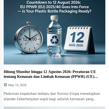
baku dan biaya pengiriman logistik, sementara desain
terintegrasi berbahan tunggal memungkinkan...
Hitung Mundur hingga 12 Agustus 2026: Peraturan UE
tentang Kemasan dan Limbah Kemasan (PPWR) (UE)
2025/40 Mulai Berlaku — Apakah Kemasan Botol Plastik
May 15, 2026
Anda Sudah Siap?
Pedoman kepatuhan terbaru dari Komisi Eropa menetapkan
standar keberlanjutan wajib bagi seluruh kemasan yang
dipasarkan di wilayah UE.