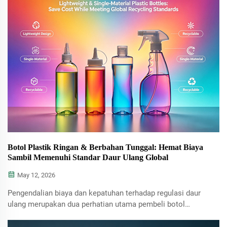
kemudahan daur ulang. Bagi perusahaan yang mengimpor
botol plastik, ...
Botol Plastik Ringan & Berbahan Tunggal: Hemat Biaya
Sambil Memenuhi Standar Daur Ulang Global
May 12, 2026
Pengendalian biaya dan kepatuhan terhadap regulasi daur
ulang merupakan dua perhatian utama pembeli botol
plastik pada tahun 2026. Teknologi botol plastik dinding
tipis ringan mampu secara efektif mengurangi biaya bahan