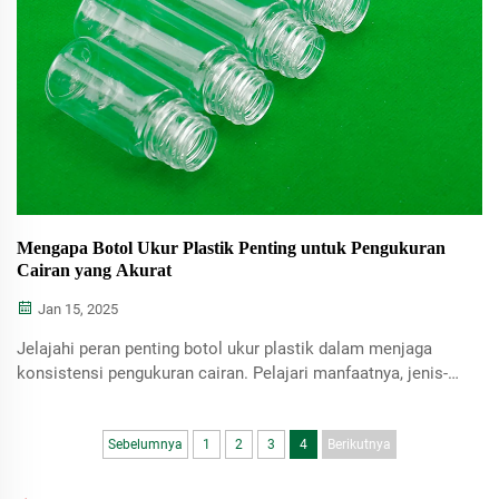
Mengapa Botol Ukur Plastik Penting untuk Pengukuran
Cairan yang Akurat
Jan 15, 2025
Jelajahi peran penting botol ukur plastik dalam menjaga
konsistensi pengukuran cairan. Pelajari manfaatnya, jenis-
jenisnya, serta aplikasi praktisnya di berbagai bidang
seperti memasak, pelayanan kesehatan, dan penggunaan
industri.
Sebelumnya
1
2
3
4
Berikutnya