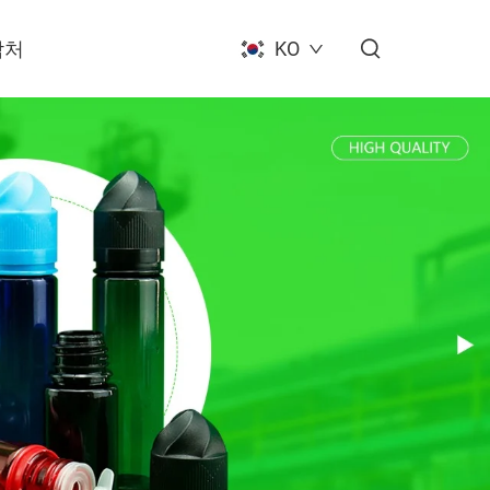
락처
KO