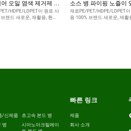
헤어 오일 염색 제거제 미
소스 병 파이핑 노즐이 
PET/HDPE/LDPET이 원료 사
재료PE/PET/HDPE/LDPET
 도매 빈 흰색 화장품 스
품 등급 포장
% 브랜드 새로운, 재활용, 환경
용 100% 브랜드 새로운, 재활
쇄 2500
및 식품 포장재에 완벽 사용할
친화적 및 식품 포장재에 완벽
니다.
수 있습니다.
빠른 링크
품/신제품
초고속 본드 병
제품
 병
시아노아크릴레이
회사 소개