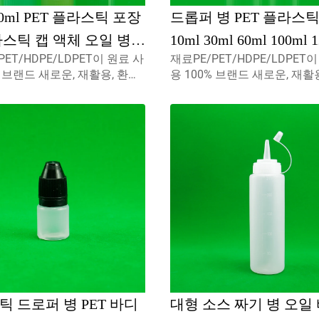
 20ml PET 플라스틱 포장
드롭퍼 병 PET 플라스틱
라스틱 캡 액체 오일 병
10ml 30ml 60ml 100ml 
PET/HDPE/LDPET이 원료 사
재료PE/PET/HDPE/LDPET
보호 캡 포함
액체 오일 블랙 블랙 팁
% 브랜드 새로운, 재활용, 환경
용 100% 브랜드 새로운, 재활
스크린 인쇄 무료 샘플
및 식품 포장재에 완벽 사용할
친화적 및 식품 포장재에 완벽
니다.
수 있습니다.
 드로퍼 병 PET 바디
대형 소스 짜기 병 오일