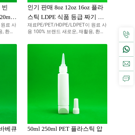
 빈
인기 판매 8oz 12oz 16oz 플라
120ml
스틱 LDPE 식품 등급 짜기 소
이 원료 사
재료PE/PET/HDPE/LDPET이 원료 사
 식품
스 병 샐러드 소스 잼 병 긴 얇
용, 환경
용 100% 브랜드 새로운, 재활용, 환경
은 팁
 사용할
친화적 및 식품 포장재에 완벽 사용할
수 있습니다.
 바베큐
50ml 250ml PET 플라스틱 압