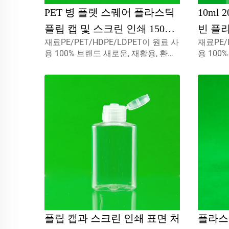
PET 병 플랫 스퀘어 플라스틱
10ml
플립 캡 및 스크린 인쇄 150ml
빈 플
재료PE/PET/HDPE/LDPET이 원료 사
재료PE/
화장품 포장 투명 타원형 나사
아동 
용 100% 브랜드 새로운, 재활용, 환경
용 100
캡 PET 병
친화적 및 식품 포장재에 완벽 사용할
친화적 
수 있습니다.
수 있습
플립 캡과 스크린 인쇄 표면 처
플라스틱