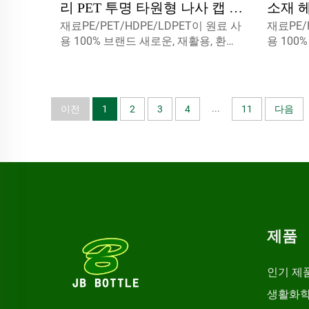
리 PET 투명 타원형 나사 캡 접
소재 
재료PE/PET/HDPE/LDPET이 원료 사
재료PE/
착제 및 실런트가 있는 50ml
니 PE
용 100% 브랜드 새로운, 재활용, 환경
용 100
화장품 포장 병
크린 인
친화적 및 식품 포장재에 완벽 사용할
친화적 
수 있습니다.
수 있습
...
이전
1
2
3
4
11
다음
제품
인기 제
생활화학