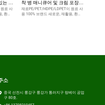
있는 식
착 병 매니큐어 및 크림 포장용
이 원료 사
재료PE/PET/HDPE/LDPET이 원료 사
슈퍼 글루 소프트 터치 캡 밀봉
용, 환경
용 100% 브랜드 새로운, 재활용, 환경
 사용할
친화적 및 식품 포장재에 완벽 사용할
수 있습니다.
주소
중국 선전시 룽강구 룽강가 통러지구 랑베이 공업
구 80호.