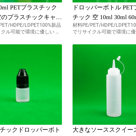
 20ml PETプラスチック
ドロッパーボトル PET
空のプラスチックキャッ
チック 空 10ml 30ml 60
PET/HDPE/LDPET100%新品
材料PE/PET/HDPE/LDPET
体オイルボトル チャイ
100ml 120ml 液体オイ
イクル可能で環境に優しい 食
でリサイクル可能で環境に優
ルーフキャップ付き
端が黒 食品用スクリー
として最適です. 容量5ml
品包装用として最適です. 容量
15ml カスタムキャプスミスト
10ml 15ml カスタムキャプ
無料サンプル
ヤー,スクリューキャップ,デ
スプレーヤー,スクリューキャ
プc...
ィスクトップc...
チックドロッパーボト
大きなソーススクイー