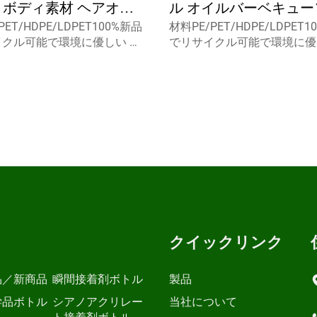
ET ボディ素材 ヘアオイ
ル オイルバーベキュー
PET/HDPE/LDPET100%新品
材料PE/PET/HDPE/LDPET
リムーバー用 ミニ PE
ボトル パイピングノズ
イクル可能で環境に優しい 食
でリサイクル可能で環境に優
空 白 化粧品 スクリーン
食品グレードパッケー
として最適です. 容量5ml
品包装用として最適です. 容量
15ml カスタムキャプスミスト
10ml 15ml カスタムキャプ
00
ヤー,スクリューキャップ,デ
スプレーヤー,スクリューキャ
プc...
ィスクトップc...
クイックリンク
品／新商品
瞬間接着剤ボトル
製品
学品ボトル
シアノアクリレー
当社について