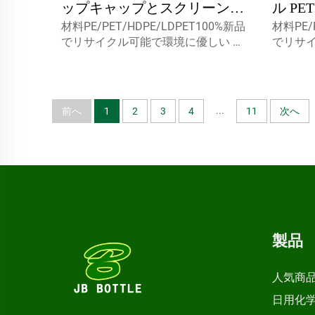
ップキャップとスクリーン印
ル P
材料PE/PET/HDPE/LDPET100%新品
材料PE/
刷表面処理 PET 透明楕円形ス
ル染料
でリサイクル可能で環境に優しい 食
でリサ
クリューキャップ 接着剤とシ
卸売 
品包装用として最適です. 容量5ml
品包装用
10ml 15ml カスタムキャプスミスト
10ml 
ーラント
印刷 25
スプレーヤー,スクリューキャップ,デ
スプレー
ィスクトップc...
ィスクトッ
...
前へ
1
2
3
4
11
次へ
製品
人気商
日用化