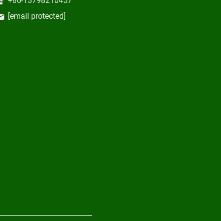
+86-13798210457
[email protected]