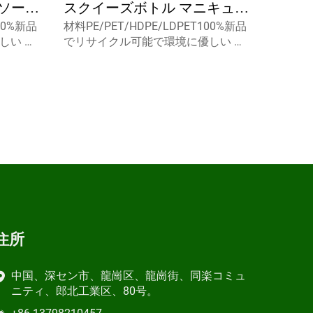
ソース
スクイーズボトル マニキュア
100%新品
材料PE/PET/HDPE/LDPET100%新品
ル付き
＆クリーム用スーパーグルー
しい 食
でリサイクル可能で環境に優しい 食
ジ
ソフトタッチ キャップシール
5ml
品包装用として最適です. 容量5ml
スミスト
10ml 15ml カスタムキャプスミスト
付き
ップ,デ
スプレーヤー,スクリューキャップ,デ
ィスクトップc...
住所
中国、深セン市、龍崗区、龍崗街、同楽コミュ
ニティ、郎北工業区、80号。