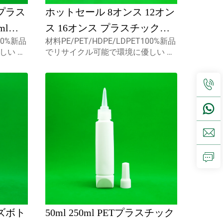
プラス
ホットセール 8オンス 12オン
ml
ス 16オンス プラスチック
100%新品
材料PE/PET/HDPE/LDPET100%新品
ル 黒 先
Ldpe 食品グレード スクイー
しい 食
でリサイクル可能で環境に優しい 食
ン印刷
ズ ソース ボトル サラダ ソー
5ml
品包装用として最適です. 容量5ml
スミスト
10ml 15ml カスタムキャプスミスト
ス ジャム ボトル用 細長い先
ップ,デ
スプレーヤー,スクリューキャップ,デ
端付き
ィスクトップc...
ズボト
50ml 250ml PETプラスチック