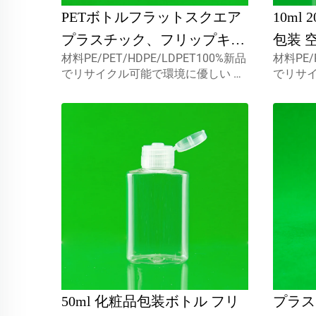
PETボトルフラットスクエア
10ml
プラスチック、フリップキャ
包装 
材料PE/PET/HDPE/LDPET100%新品
材料PE/
ップとスクリーン印刷付き
プ 液
でリサイクル可能で環境に優しい 食
でリサ
150ml化粧品パッケージクリ
ルドプ
品包装用として最適です. 容量5ml
品包装用
10ml 15ml カスタムキャプスミスト
10ml 
アオーバルスクリューキャッ
スプレーヤー,スクリューキャップ,デ
スプレー
プペットボトル
ィスクトップc...
ィスクトッ
50ml 化粧品包装ボトル フリ
プラス