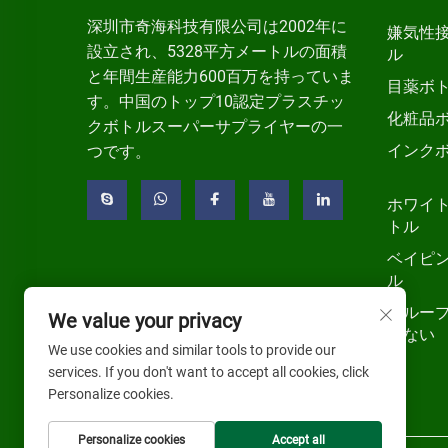
深圳市奇海科技有限公司は2002年に
嫌気性
設立され、5328平方メートルの面積
ル
と年間生産能力600百万を持っていま
目薬ボ
す。中国のトップ10認定プラスチッ
化粧品
クボトルスーパーサプライヤーの一
インク
つです。
ホワイ
トル
ベイピ
ル
グルー
We value your privacy
いない
We use cookies and similar tools to provide our
services. If you don't want to accept all cookies, click
Personalize cookies.
Personalize cookies
Accept all