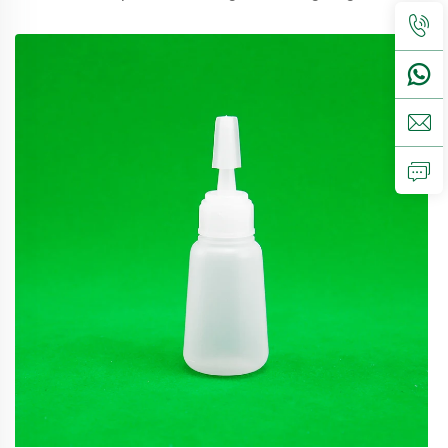
sangat cocok untuk kemasan makanan.Volume5ml 10ml
15mlhubungi kami untuk pesanan khususTutup semprot,
tutup ulir, tutup jenis disc...