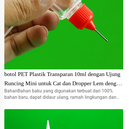
botol PET Plastik Transparan 10ml dengan Ujung
Runcing Mini untuk Cat dan Dropper Lem dengan
BahanBahan baku yang digunakan terbuat dari 100%
Pompa serta Jenis Segel Tutup Sampel Gratis
bahan baru, dapat didaur ulang, ramah lingkungan dan
sangat cocok untuk kemasan makanan.Volume5ml 10ml
15mlhubungi kami untuk pesanan khususTutup semprot,
tutup ulir, tutup jenis disc...