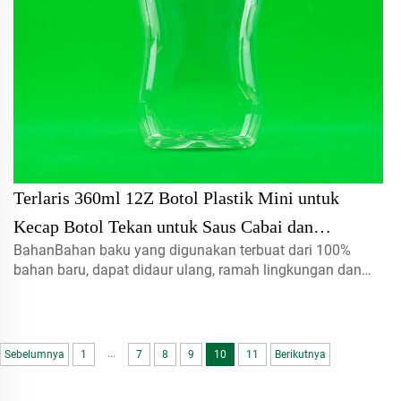
Terlaris 360ml 12Z Botol Plastik Mini untuk
Kecap Botol Tekan untuk Saus Cabai dan
BahanBahan baku yang digunakan terbuat dari 100%
Kemasan Salad
bahan baru, dapat didaur ulang, ramah lingkungan dan
sangat cocok untuk kemasan makanan.Volume5ml 10ml
15mlhubungi kami untuk pesanan khususTutup semprot,
tutup ulir, tutup jenis disc...
...
Sebelumnya
1
7
8
9
10
11
Berikutnya