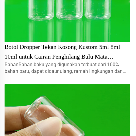
Botol Dropper Tekan Kosong Kustom 5ml 8ml
10ml untuk Cairan Penghilang Bulu Mata
BahanBahan baku yang digunakan terbuat dari 100%
Kontainer Penghilang Lem Atasan Bulu Mata
bahan baru, dapat didaur ulang, ramah lingkungan dan
Ekstensi
sangat cocok untuk kemasan makanan.Volume5ml 10ml
15mlhubungi kami untuk pesanan khususTutup semprot,
tutup ulir, tutup jenis disc...