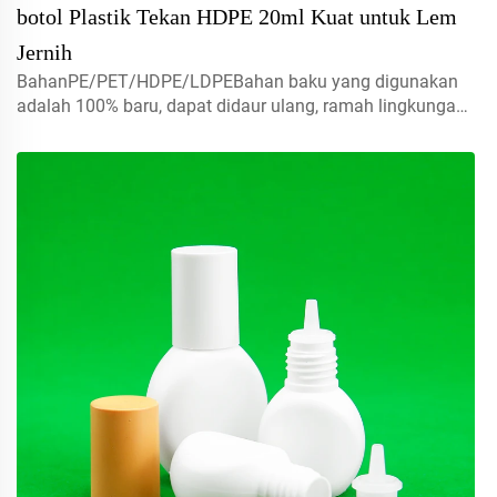
botol Plastik Tekan HDPE 20ml Kuat untuk Lem
Jernih
BahanPE/PET/HDPE/LDPEBahan baku yang digunakan
adalah 100% baru, dapat didaur ulang, ramah lingkungan
dan sangat memadai untuk kemasan
makanan.Volume10ml hubungi kami untuk pesanan
khususJenis tutupsemprotan mist, tutup ulir, tutup jenis
disc top, tutup flip ...