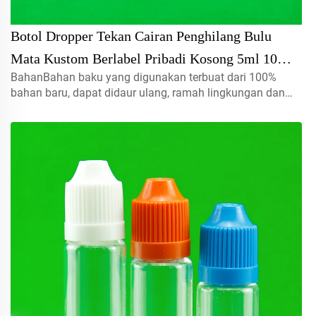
Botol Dropper Tekan Cairan Penghilang Bulu
Mata Kustom Berlabel Pribadi Kosong 5ml 10ml
BahanBahan baku yang digunakan terbuat dari 100%
15ml Penghilang Lem Atasan Bulu Mata
bahan baru, dapat didaur ulang, ramah lingkungan dan
sangat cocok untuk kemasan makanan.Volume5ml 10ml
15mlhubungi kami untuk pesanan khususTutup semprot,
tutup ulir, tutup jenis disc...