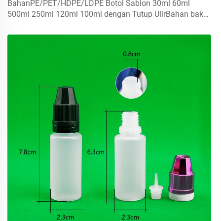
BahanPE/PET/HDPE/LDPE Botol Sablon 30ml 60ml
500ml 250ml 120ml 100ml dengan Tutup UlirBahan baku
menggunakan 100% baru, dapat didaur ulang, ramah
lingkungan dan sempurna untuk kemasan
makanan.Volume5ml 10...