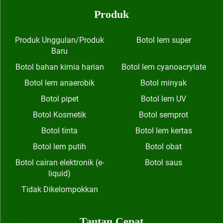
Produk
Produk Unggulan/Produk
Botol lem super
Baru
Botol bahan kimia harian
Botol lem cyanoacrylate
Botol lem anaerobik
Botol minyak
Botol pipet
Botol lem UV
Botol Kosmetik
Botol semprot
Botol tinta
Botol lem kertas
Botol lem putih
Botol obat
Botol cairan elektronik (e-
Botol saus
liquid)
Tidak Dikelompokkan
Tautan Cepat