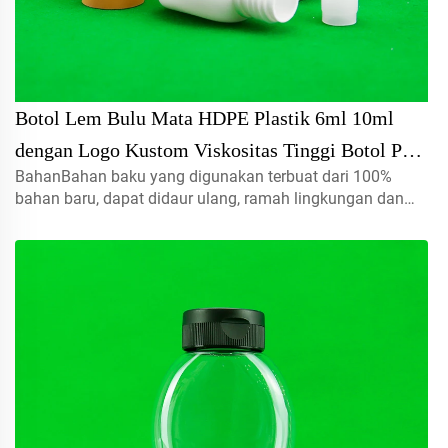
Botol Lem Bulu Mata HDPE Plastik 6ml 10ml
dengan Logo Kustom Viskositas Tinggi Botol PE
BahanBahan baku yang digunakan terbuat dari 100%
dengan Tutup Ulir
bahan baru, dapat didaur ulang, ramah lingkungan dan
sangat cocok untuk kemasan makanan.Volume5ml 10ml
15mlhubungi kami untuk pesanan khususTutup semprot,
tutup ulir, tutup jenis disc...