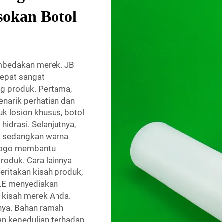
sokan Botol
mbedakan merek. JB
epat sangat
 produk. Pertama,
narik perhatian dan
uk losion khusus, botol
idrasi. Selanjutnya,
n, sedangkan warna
logo membantu
oduk. Cara lainnya
eritakan kisah produk,
TLE menyediakan
 kisah merek Anda.
ya. Bahan ramah
an kepedulian terhadap