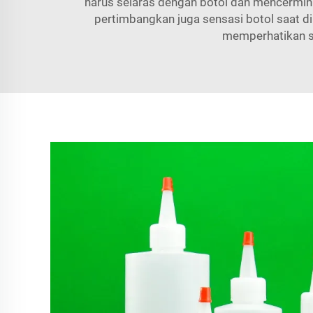
harus selaras dengan botol dan mencermin
pertimbangkan juga sensasi botol saat
memperhatikan se