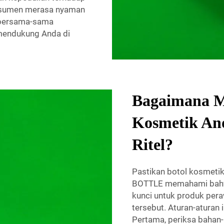
nsumen merasa nyaman
 bersama-sama
mendukung Anda di
Bagaimana M
Kosmetik And
Ritel?
Pastikan botol kosmeti
BOTTLE memahami bahwa
kunci untuk produk per
tersebut. Aturan-aturan
Pertama, periksa bahan