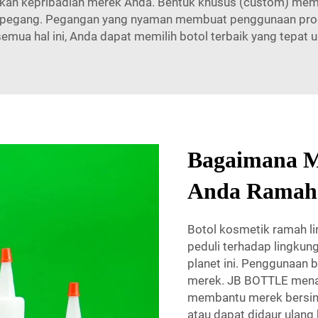
kan kepribadian merek Anda. Bentuk khusus (custom) membu
 dipegang. Pegangan yang nyaman membuat penggunaan pro
mua hal ini, Anda dapat memilih botol terbaik yang tepat 
Bagaimana M
Anda Ramah
Botol kosmetik ramah li
peduli terhadap lingkun
planet ini. Penggunaan 
merek. JB BOTTLE menaw
membantu merek bersinar
atau dapat didaur ulang 