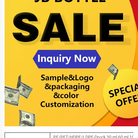
PE/PET/HDPE/LDPE-Druck 30 ml 60 ml 100 m