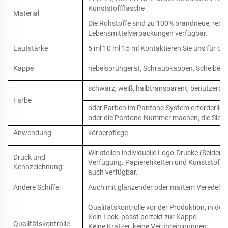
Kunststoffflasche
Material
Die Rohstoffe sind zu 100% brandneue, recyc
Lebensmittelverpackungen verfügbar.
Lautstärke
5 ml 10 ml 15 ml Kontaktieren Sie uns für d
Kappe
nebelsprühgerät, Schraubkappen, Scheibenka
schwarz, weiß, halbtransparent, benutzerdef
Farbe
oder Farben im Pantone-System erforderlich 
oder die Pantone-Nummer machen, die Sie 
Anwendung
körperpflege
Wir stellen individuelle Logo-Drucke (Seide
Druck und
Verfügung. Papieretiketten und Kunststoffst
Kennzeichnung:
auch verfügbar.
Andere Schiffe:
Auch mit glänzender oder mattem Veredelu
Qualitätskontrolle vor der Produktion, in de
Kein Leck, passt perfekt zur Kappe.
Qualitätskontrolle
Keine Kratzer, keine Verunreinigungen.