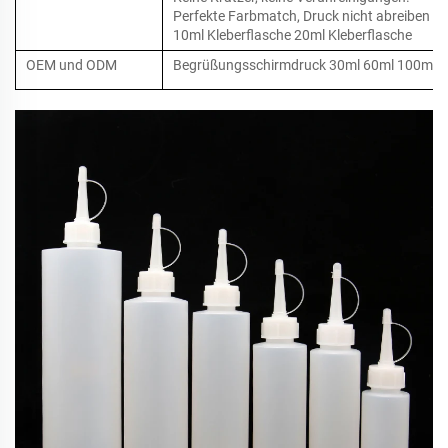
Perfekte Farbmatch, Druck nicht abreiben Si
10ml Kleberflasche 20ml Kleberflasche
OEM und ODM
Begrüßungsschirmdruck 30ml 60ml 100ml 12