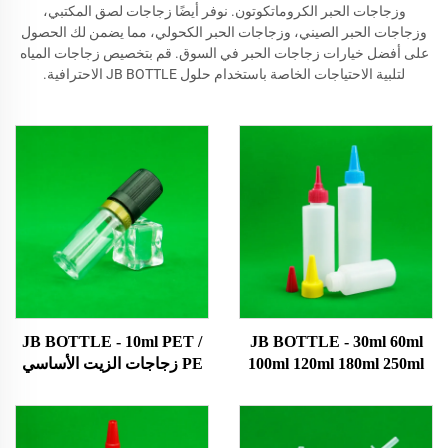
وزجاجات الحبر الكروماتكوتون. نوفر أيضًا زجاجات لصق المكتبي،
وزجاجات الحبر الصيني، وزجاجات الحبر الكحولي، مما يضمن لك الحصول
على أفضل خيارات زجاجات الحبر في السوق. قم بتخصيص زجاجات المياه
لتلبية الاحتياجات الخاصة باستخدام حلول JB BOTTLE الاحترافية.
JB BOTTLE - 10ml PET /
JB BOTTLE - 30ml 60ml
100ml 120ml 180ml 250ml
PE زجاجات الزيت الأساسي
500ml زجاجة المصنعين
السائل البلاستيكية زجاجة
فارغة PE زجاجات بلاستيكية
قطرة العين البيضاء مع غطاء
تجميلية زيت الشعر زجاجات
مخصص / شعار / زجاجة