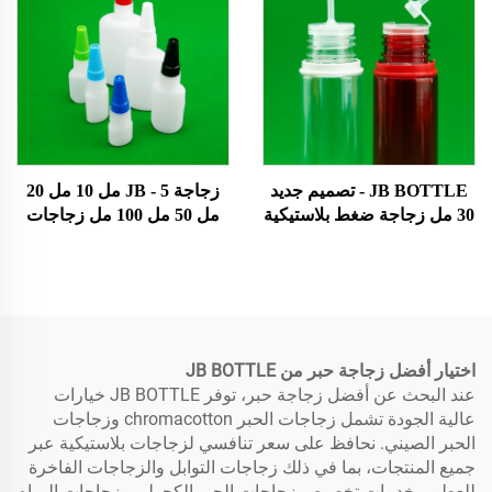
زجاجة حبر
قطرة العين الملونة
JB BOTTLE - تصميم جديد
زجاجة JB - 5 مل 10 مل 20
30 مل زجاجة ضغط بلاستيكية
مل 50 مل 100 مل زجاجات
قابلة لإعادة التعبئة وعصير
بلاستيكية من مادة البولي
زيت 60 مل 70 مل زجاجة
إيثيلين مزودة بقطارة سائلة
قطارة سائل للعين مع غطاء
مع أغطية زجاجة صمغ فائقة
آمن للأطفال منتجات حاصلة
على براءة اختراع / منتجات
بتصميم جديد
اختيار أفضل زجاجة حبر من JB BOTTLE
عند البحث عن أفضل زجاجة حبر، توفر JB BOTTLE خيارات
عالية الجودة تشمل زجاجات الحبر chromacotton وزجاجات
الحبر الصيني. نحافظ على سعر تنافسي لزجاجات بلاستيكية عبر
جميع المنتجات، بما في ذلك زجاجات التوابل والزجاجات الفاخرة
للعطور. خدمات تخصيص زجاجات الحبر الكحولي وزجاجات المياه