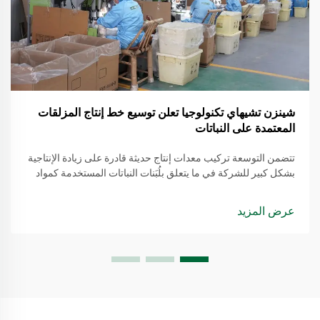
شينزن تشيهاي تكنولوجيا تعلن توسيع خط إنتاج المزلقات
المعتمدة على النباتات
تتضمن التوسعة تركيب معدات إنتاج حديثة قادرة على زيادة الإنتاجية
بشكل كبير للشركة في ما يتعلق بلُبَنات النباتات المستخدمة كمواد
تشحيم. يتم استخراج هذه المواد من مصادر متجددة، مما يجعلها بديلاً
أكثر وعيًا بالبيئة مقارنة بالمنتجات التقليدية القائمة على النفط.
عرض المزيد