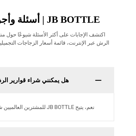
JB BOTTLE | أسئلة وأجوبة حول زجاجات الرش - الطلبات الكبيرة، الأسعار والعروض
الرش عبر الإنترنت، قائمة أسعار الزجاجات التجم
هل يمكنني شراء قوارير الرذاذ عبر 
نعم، يتيح JB BOTTLE للمشترين العالميين شراء زجاجات رش عبر الإنترنت بخيارات مخصصة وكميات كبيرة بسهولة.