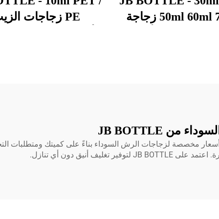
OTTLE - 10ml PET /
JB BOTTLE - 30ml
50ml 60ml 70ml زجاجة
PE زجاجات الزي
الحيوانات الأليفة
الأساسي السائل البلاس
ة بلاستيكية ملونة
زجاجة قطرة العين ال
ط القليل الزجاجة
مع غطاء مخصص / شع
ستخدام سائل زجاجة
زجاجة قطرة العين ال
يت الأساسي عصير
نتجات براءة اختراع /
جات تصميم جديد
ن JB BOTTLE
غليف أنيق ومميز؟ توفر JB BOTTLE عروض أسعار مخصصة لزجاجات الرش السوداء بناءً على كمي
ليف أنيق دون أي تنازل.