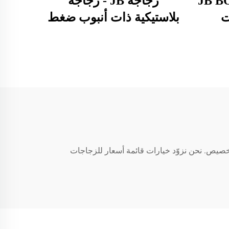
JB B
زجاجة JB - زجاجة
ت
بلاستيكية ذات أنبوب ضغط
تيكية
سعة 2 مل مع غطاء لولبي
بيضاء
زجاجة غراء فائق
ار /
ملونة
تك ومتطلبات التخصيص. نحن نزوّد خيارات قائمة أسعار للزجاجات