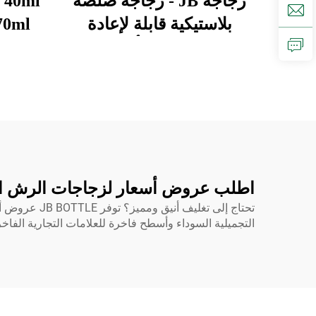
زجاجة JB - زجاجة صلصة
 40ml
بلاستيكية قابلة لإعادة
التعبئة بحجم 16 أونصة و20
زيت 
أونصة مخصصة من مواد
زجاج
LDPE وفول الصويا
للضغ
والفلفل الحار، فارغة
شربة ا
وساخنة. منتجات محمية
للز
ببراءة اختراع/منتجات
سائل م
تصميم جديدة
منت
اطلب عروض أسعار لزجاجات الرش السوداء م
تحتاج إلى ت
التجميلية السوداء وأسطح فاخرة للعلامات التجارية الفاخرة. اعتمد على JB BOTTLE لتوفير تغ