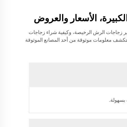
ات زجاجات الرش من JB BOTTLE. تعرف على خدمات تصدير زجاجات الرش الرخيصة، وكيفية شراء زجاجات
ستكشف معلومات موثوقة من أحد المصانع الموثوقة