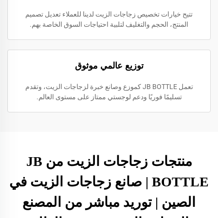
تتيح خيارات تخصيص زجاجات الزيت لدينا للعملاء تعديل تصميم
المنتج، الحجم والتغليف لتلبية احتياجات السوق الخاصة بهم.
توزيع عالمي موثوق
تعمل JB BOTTLE كموزع وصانع خبرة لزجاجات الزيت، وتقدم
تسليمًا فوريًا ودعم لوجستي ممتاز على مستوى العالم.
منتجات زجاجات الزيت من JB
BOTTLE | صانع زجاجات الزيت في
الصين | توريد مباشر من المصنع