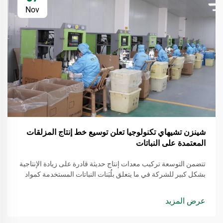
Nov
شينزن تشيهاي تكنولوجيا تعلن توسيع خط إنتاج المزلقات
المعتمدة على النباتات
تتضمن التوسعة تركيب معدات إنتاج حديثة قادرة على زيادة الإنتاجية
بشكل كبير للشركة في ما يتعلق بلُبَنات النباتات المستخدمة كمواد
تشحيم. يتم استخراج هذه المواد من مصادر متجددة، مما يجعلها بديلاً
أكثر وعيًا بالبيئة مقارنة بالمنتجات التقليدية القائمة على النفط.
عرض المزيد