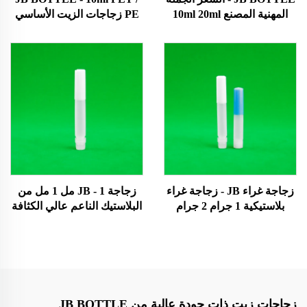
المهنية المصنع 10ml 20ml
PE زجاجات الزيت الأساسي
بلاستيكي الحيوانات الأليفة
السائل البلاستيكية زجاجة
بلاستيكي ضغط قنينة الزجاجة
قطرة العين البيضاء مع غطاء
مع مواصفات مختلفة الزجاجة
مخصص / شعار / زجاجة
السائل الالكتروني
قطرة العين الملونة
زجاجة غراء JB - زجاجة غراء
زجاجة JB - 1 مل 1 مل من
بلاستيكية 1 جرام 2 جرام
البلاستيك الناعم عالي الكثافة
لقطارة الزيت زجاجة غراء
مع قطارة ضغط زجاجة عينة
فائق
صغيرة مع طرف ملتوي لتعبئة
مستحضرات التجميل زجاجة
غراء فائق
زجاجات زيت ذات جودة عالية من JB BOTTLE