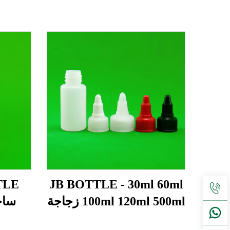
JB BOTTLE - 30ml 60ml
100ml 120ml 500ml زجاجة
ساخ
زيت Hdpe زجاجة بلاستيكية
مخصصة