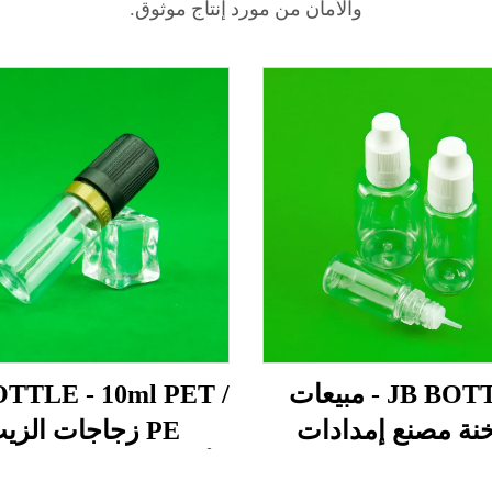
والأمان من مورد إنتاج موثوق.
JB BOTTLE - مبيعات
OTTLE - 10ml PET /
نة مصنع إمدادات
PE زجاجات الزي
 زجاجة بلاستيكية
الأساسي السائل البلاس