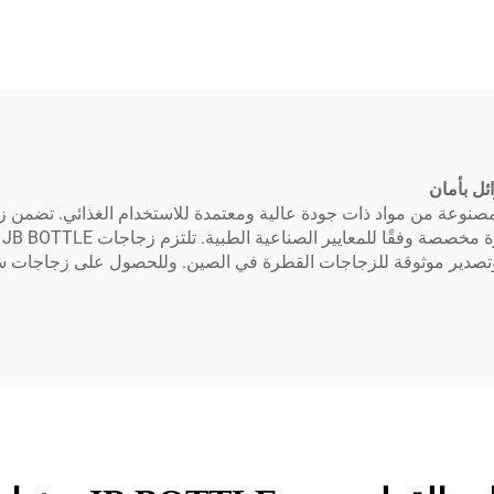
 أليف زجاجة قطرة
زجاجة قطرة العين ال
تيكية ضغط زجاجة
مع غطاء مخصص / شع
زجاجة E-سائل
زجاجة قطرة العين ال
ة الطبية المصنوعة من مواد ذات جودة عالية ومعتمدة للاستخدام الغذائي. تضم
ا