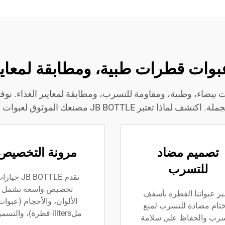
بوات قطرات بيضاء، وطبية، ومقاومة للتسرب، ومطابقة لمعايير الغذا
ات القطرات بفضل موثوقيتها وخدماتها غير المسبوقة.
تصميم مضاد
مرونة التخصيص
للتسرب
تقدم JB BOTTLE خيا
تخصيص واسعة تشمل
يز عبواتنا القطرة بأسقف
الألوان، والأحجام (عبوات
تام مضادة للتسرب لمنع
ملiliters قطرة)، والتسمية.
سرب والحفاظ على سلامة