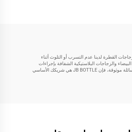
بيضاء
زجاجة عينة صغيرة مع
ار /
طرف ملتوي لتعبئة
ملونة
مستحضرات التجميل
زجاجة غراء فائق
ن زجاجات القطرة لدينا عدم التسرب أو التلوث أثناء
لاستخدام. نوفر زجاجات قطرة بحجم مل وزجاجات قطرة مخصصة وفقًا للمعايير الصناعية الطبية. تلتزم زجاجات JB BOTTLE البيضاء والزجاجات البلاستيكية الشفافة بإجراءات
السيطرة على الجودة الصارمة، مما يجعلنا شركة تصنيع وتصدير موثوقة للزجاجات القطرة في الصين. وللحصول على زجاجات سائلة موثوقة، فإن JB BOTTLE هي شريكك الأساسي