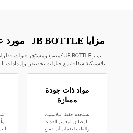
مزايا JB BOTTLE | مورد عبوات قطرات طبية، ومطابقة لمعايير الغذاء، ومقاومة للتسرب
تتميز JB BOTTLE كمصنع ومسوّق لع
بلاستيكية شفافة مع خيارات تخصيص وإمدادات بالجملة. اكتشف لماذا تعتبر JB BOTTLE مصنعك الموثوق لعبو
مواد ذات جودة
ممتازة
نستخدم فقط البلاستيك
تتم
المطابق لمعايير الغذاء
وأخ
والطب لضمان أن جميع
الت