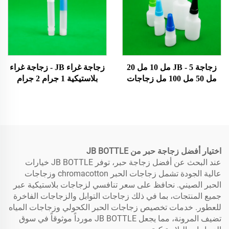
تصميم جديدة
زجاجة JB - 5 مل 10 مل 20
زجاجة غراء JB - زجاجة غراء
مل 50 مل 100 مل زجاجات
بلاستيكية 1 جرام 2 جرام
بلاستيكية من مادة البولي
لقطارة الزيت زجاجة غراء
إيثيلين مزودة بقطارة سائلة
فائق
مع أغطية زجاجة صمغ فائقة
اختيار أفضل زجاجة حبر من JB BOTTLE
عند البحث عن أفضل زجاجة حبر، توفر JB BOTTLE خيارات
عالية الجودة تشمل زجاجات الحبر chromacotton وزجاجات
الحبر الصيني. نحافظ على سعر تنافسي لزجاجات بلاستيكية عبر
جميع المنتجات، بما في ذلك زجاجات التوابل والزجاجات الفاخرة
للعطور. خدمات تخصيص زجاجات الحبر الكحولي وزجاجات المياه
تضيف المرونة، مما يجعل JB BOTTLE مورداً موثوقاً في سوق