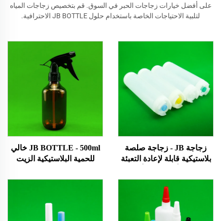
على أفضل خيارات زجاجات الحبر في السوق. قم بتخصيص زجاجات المياه
لتلبية الاحتياجات الخاصة باستخدام حلول JB BOTTLE الاحترافية.
زجاجة JB - زجاجة صلصة
JB BOTTLE - 500ml خالي
بلاستيكية قابلة لإعادة التعبئة
للحمية البلاستيكية الزيت
بحجم 16 أونصة و20 أونصة
الشعر ضغط مطبق عبوة
مخصصة من مواد LDPE
التعبئة مع عجلة فتح مضخة
وفول الصويا والفلفل الحار،
تقديم غطاء للشامبو العناية
فارغة وساخنة. منتجات
بالبشرة رشاش الزجاجة
محمية ببراءة اختراع/منتجات