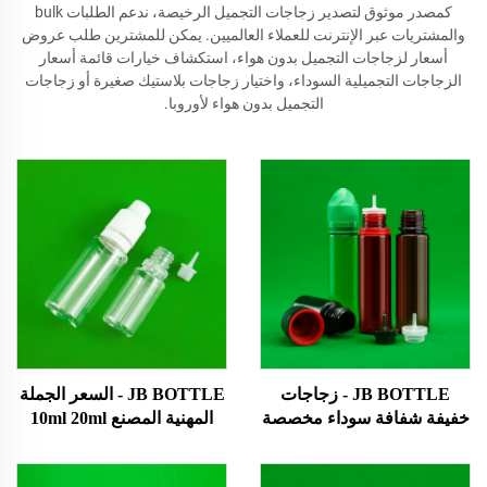
كمصدر موثوق لتصدير زجاجات التجميل الرخيصة، ندعم الطلبات bulk
والمشتريات عبر الإنترنت للعملاء العالميين. يمكن للمشترين طلب عروض
أسعار لزجاجات التجميل بدون هواء، استكشاف خيارات قائمة أسعار
الزجاجات التجميلية السوداء، واختيار زجاجات بلاستيك صغيرة أو زجاجات
التجميل بدون هواء لأوروبا.
JB BOTTLE - زجاجات
JB BOTTLE - السعر الجملة
خفيفة شفافة سوداء مخصصة
المهنية المصنع 10ml 20ml
30 مل 40 مل 50 مل 60 مل
بلاستيكي الحيوانات الأليفة
70 مل 75 مل بلاستيكية Ldpe
بلاستيكي ضغط قنينة الزجاجة