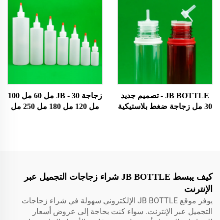
زيت أساسي سائل V3 ضغط
مع مواصفات مختلفة الزجاجة
قطرات 0.01 USD منتجات
السائل الالكتروني
Topsale
JB BOTTLE - تصميم جديد
زجاجة JB - 30 مل 60 مل 100
30 مل زجاجة ضغط بلاستيكية
مل 120 مل 180 مل 250 مل
قابلة لإعادة التعبئة وعصير
500 مل زجاجة بلاستيكية من
زيت 60 مل 70 مل زجاجة
البولي إيثيلين زجاجة زيت مع
قطارة سائل للعين مع غطاء
غطاء قابل للقلب 0.01 دولار
آمن للأطفال منتجات حاصلة
أمريكي منتجات Topsale
على براءة اختراع / منتجات
بتصميم جديد
كيف يبسط JB BOTTLE شراء زجاجات التجميل عبر
الإنترنت
يوفر موقع JB BOTTLE الإلكتروني سهولة في شراء زجاجات
التجميل عبر الإنترنت. سواء كنت بحاجة إلى عروض أسعار