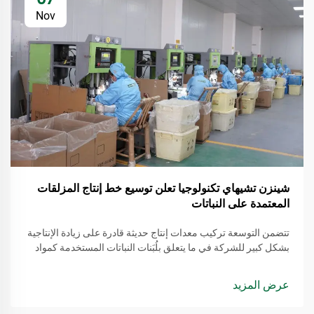
Nov
شينزن تشيهاي تكنولوجيا تعلن توسيع خط إنتاج المزلقات
المعتمدة على النباتات
تتضمن التوسعة تركيب معدات إنتاج حديثة قادرة على زيادة الإنتاجية
بشكل كبير للشركة في ما يتعلق بلُبَنات النباتات المستخدمة كمواد
تشحيم. يتم استخراج هذه المواد من مصادر متجددة، مما يجعلها بديلاً
أكثر وعيًا بالبيئة مقارنة بالمنتجات التقليدية القائمة على النفط.
عرض المزيد