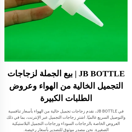
JB BOTTLE | بيع الجملة لزجاجات
التجميل الخالية من الهواء وعروض
الطلبات الكبيرة
في JB BOTTLE، نقدم زجاجات تجميل خالية من الهواء بأسعار تنافسية
والتوصيل السريع عالميًا. اشترِ زجاجات التجميل عبر الإنترنت، بما في ذلك
العروض الخاصة بالزجاجات السوداء وزجاجات التجميل البلاستيكية
الصغيرة. نحن مصدر موثوق للتصدير بأسعار رخيصة.