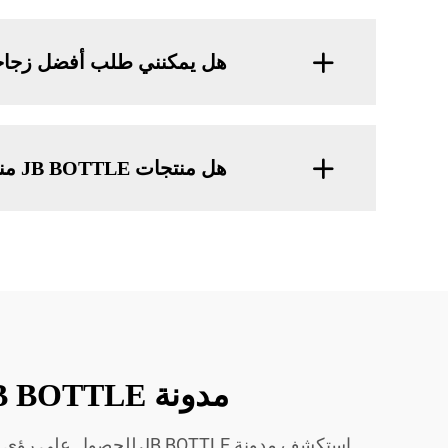
هل يمكنني طلب أفضل زجاجة 
هل منتجات JB BOTTLE مناسبة للاستخدام الشخصي والتجاري؟
مدونة JB BOTTLE – رؤى حول سعر زجاجة البلاستيك وزجاجات الحبر
استكشف مدونة B BOTTLE