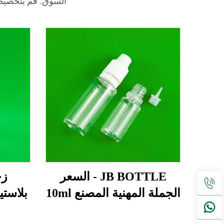
السوق. قم بتخصيص زجاجات
JB BOTTLE - السعر
الجملة المهنية المصنع 10ml
بلاست
20ml بلاستيكي الحيوانات