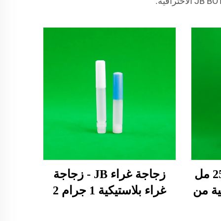
زجاجة JB - 50 مل 250 مل
زجاجة غراء JB - زجاجة
ية من
غراء بلاستيكية 1 جرام 2
منخفض
جرام لقطارة الزيت زجاجة