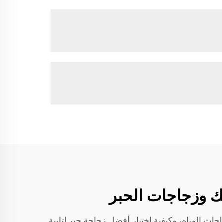
 زجاجات المياه، وكيفية اختيار أفضل زجاجة حبر لتلبية