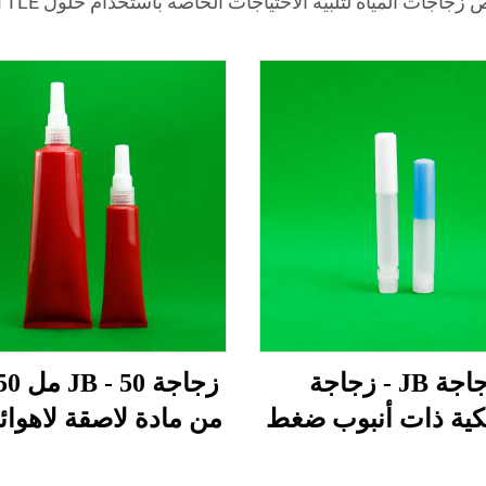
 المياه لتلبية الاحتياجات الخاصة باستخدام حلول JB BOTTLE الاحترافية.
زجاجة JB - زجاجة
يكية ذات أنبوب ضغط
من مادة لاصقة لاهوائ
سعة 2 مل مع غطاء لولبي
مادة البولي إيثيلين 