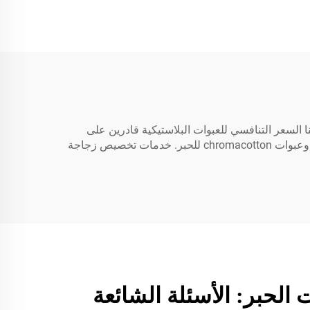
شعار
غراء فائق
 نوع
يلين
ئي
جعلنا السعر التنافسي للعبوات البلاستيكية قادرين على
تقديم حاويات ذات جودة بأسعار معقولة. كما نوفر أيضًا عبوات حبر متخصصة مثل عبوات الحبر الصيني، وعبوات الحبر الكحولي، وعبوات chromacotton للحبر. خدمات تخصيص زجاجة