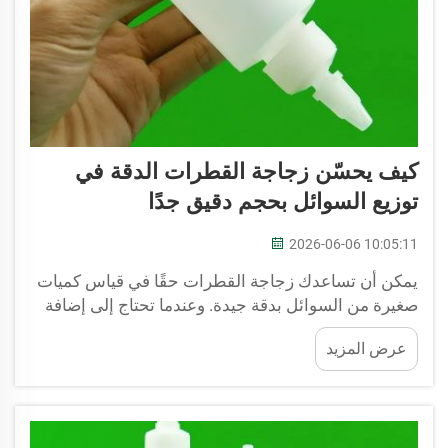
كيف يحسّن زجاجة القطرات الدقة في
توزيع السوائل بحجم دقيق جدًا
2026-06-06 10:05:11
يمكن أن تساعدك زجاجة القطرات حقًا في قياس كميات
صغيرة من السوائل بدقة جيدة. وعندما تحتاج إلى إضافة
بضع قطرات فقط إلى خليط ما أو على سطحٍ ما، تصبح
عرض المزيد
زجاجة القطرات صديقك المفضل. ويُسهّل التصميم
التحكم في كمية السائل الخارج منها.&...