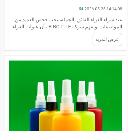
2026-05-25 14:14:08
عند شراء الغراء الفائق بالجملة، يجب فحص العديد من
المواصفات. وتفهم شركة JB BOTTLE أن عبوات الغراء
الفائق ليست متساوية جميعها. وينبغي على المشتري
عرض المزيد
التحقق من حجم العبوة والمادة المصنوعة منها والتصميم.
وسيؤثر كل عاملٍ من هذه العوامل في طريقة استخدام
الغراء...