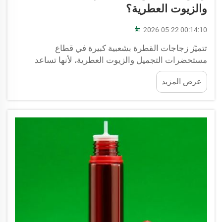
والزيوت العطرية؟
2026-05-22 00:14:10
تتميّز زجاجات القطرة بشعبية كبيرة في قطاع
مستحضرات التجميل والزيوت العطرية، لأنها تساعد
المستخدمين على استعمال منتجاتهم المفضلة بسهولة.
عرض المزيد
وتأتي هذه الزجاجات مزوَّدة بموزِّع صغير (قطرة) في
الغطاء، ما يسمح للمستعملين بالتحكم في كمية السائل
التي يرغبون في استخدامها. ويكتسب هذا الأمر أهميةً
بالغةً بالنسبة لمصل الوجه، ...