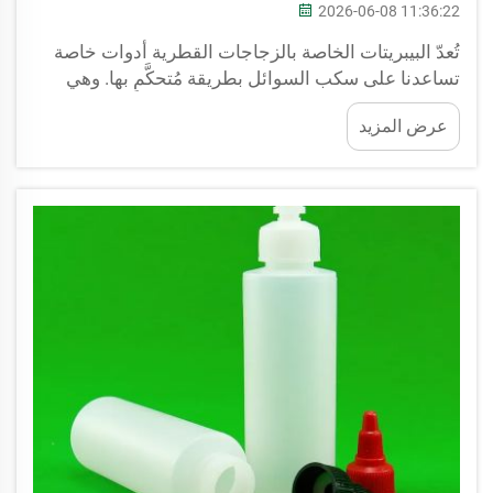
2026-06-08 11:36:22
تُعدّ البيبريتات الخاصة بالزجاجات القطرية أدوات خاصة
تساعدنا على سكب السوائل بطريقة مُتحكَّمٍ بها. وهي
شائعة الاستخدام في المختبرات والمطابخ والمنازل أيضًا.
عرض المزيد
ويكتسب تصميم هذه الزجاجات القطرية أهميةً كبيرةً؛ إذ
يسهِّل قياس كميات صغيرة من السوائل. كيف ت...