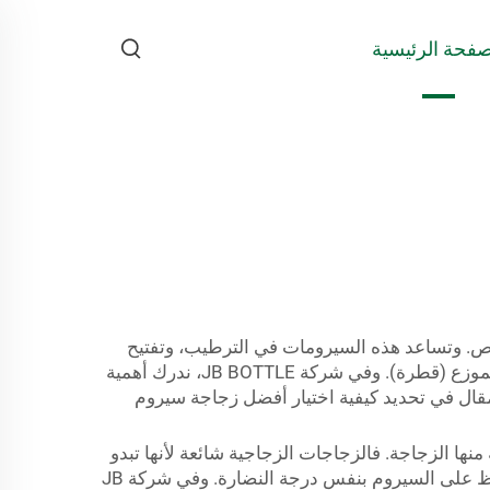
صفحة الرئيسية
أشخاص. وتساعد هذه السيرومات في الترطيب، وتفتيح
البشرة، والحد من ظهور الخطوط الدقيقة والتجاعيد. ولتخزين هذه السيرومات، غالبًا ما تُستخدم زجاجات سيروم مزودة بموزع (قطرة). وفي شركة JB BOTTLE، ندرك أهمية
مقال في تحديد كيفية اختيار أفضل زجاجة سيروم
 منها الزجاجة. فالزجاجات الزجاجية شائعة لأنها تبدو
أنيقة وتحمي السيروم من التعرض للضوء. أما الزجاجات البلاستيكية فهي أخف وزنًا وأقل عرضة للكسر، لكنها ربما لا تحافظ على السيروم بنفس درجة النضارة. وفي شركة JB