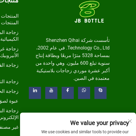
منتجات
المنتجات 
المنتجات 
زجاجة الم
الكيميائية 
تأسست شركة Shenzhen Qihai
Technology Co., Ltd. في عام 2002،
زجاجة غرا
بمساحة 5328 مترًا مربعًا وبطاقة إنتاج
الأنيروبيك
سنوية تبلغ 600 مليون. وهي واحدة من
زجاجة ال
أكبر عشرة موردي زجاجات بلاستيكية
معتمدة في الصين.
زجاجة الت
زجاجة الح
عبوة لصق
زجاجة الس
الإلكتروني
We value your privacy
غير مصنف
We use cookies and similar tools to provide our