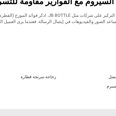
سيروم مع القوارير مقاومة للتسرب
تسويق زجاجات السيروم ذات الموزعات (القطرات) مع التركيز ع
ُساعد الصور والفيديوهات في إيصال الرسالة. فعندما يرى العميل ا
مصل
زجاجة سرنجة قطارة
سيرم