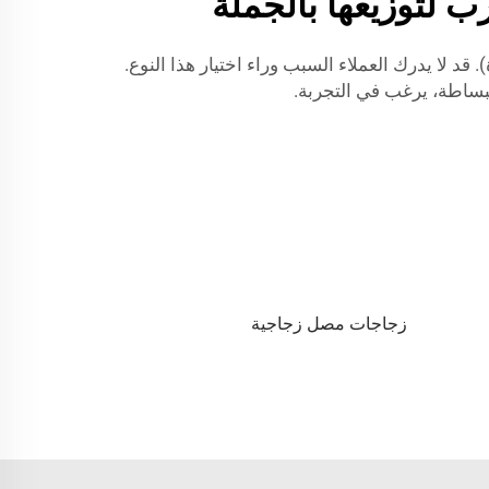
 لتوزيعها بالجملة
لى شركات مثل JB BOTTLE. اذكر فوائد الموزع (القطرة). قد لا يدرك العملاء السبب وراء اختيار هذا النوع.
لبساطة، يرغب في التجربة.
زجاجات مصل زجاجية