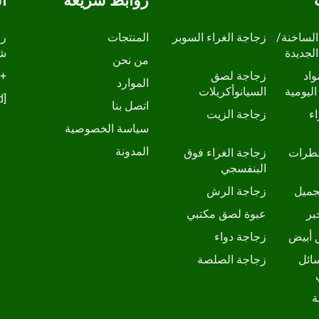
روابط سريعة
ا
الساخنة/
زجاجة الغراء السوبر
المنتجات
الجديدة
شا
من نحن
واد
زجاجة لصق
+86-13798210457
الموارد
اليومية
السيانوأكريلات
[email protected]
اتصل بنا
ء
زجاجة الزيت
سياسة الخصوصية
المدونة
قطرات
زجاجة الغراء فوق
البنفسجي
جميل
زجاجة الرش
بر
عبوة لصق مكتبي
 أبيض
زجاجة دواء
ائل
زجاجة الصلصة
ة