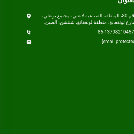
لعنوان
رقم 80، المنطقة الصناعية لانغبي، مجتمع تونغلي،
رع لونغغانغ، منطقة لونغغانغ، شنتشن، الصين.