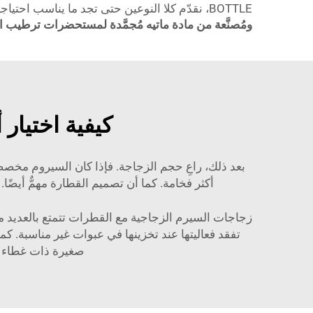
BOTTLE، نقدّم كلا النوعين حتى تجد ما يناسب احتياجاتك. على سبيل المثال، فإن زجاجتنا
ومُصنَّعة من مادة ماتيه مُجمَّدة لمستحضرات ترطيب 
كيفية اختيار
بعد ذلك، راعِ حجم الزجاجة. فإذا كان السيروم مخصصًا 
أكثر فخامة. كما أن تصميم القطارة مهمٌّ أيضً
زجاجات السيرم الزجاجية مع القطرات تتمتع بالعديد من 
تفقد فعاليتها عند تخزينها في عبوات غير مناسبة. كما أ
صغيرة ذات غطاء قابل للنقر (op