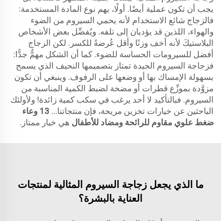
يجب أن تكون عملية أيضًا. أولًا، يهم نوع المادة المستخدمة:
فالزجاج شائع الاستخدام لأنه يحمي السيروم من الضوء
والهواء، اللذين قد يؤديان إلى تلفه. ويُفضِّل بعض الأشخاص
البلاستيكَ لأنه أخف وزنًا وأقل عُرضةً للكسر. لكن الزجاج
أفضل للسيرومات الحساسة للضوء. كما أن الشكل مهمٌّ جدًّا:
فزجاجة السيروم الجيدة تمتاز بتصميمها النحيف الذي يسمح
بسهولة الإمساك بها أو وضعها على الرفوف. وينبغي أن تكون
مزوَّدة بموزِّع قطرات أو مضخة لضبط الكمية المناسبة من
السيروم. فبالتأكيد لا أحد يرغب في سكب كمية زائدة! ولأولئك
الباحثين عن خيارات تخزين مريحة، فإن منتجاتنا...
13 وعاء
ضغط علوي مقاوم للرائحة ومضاد للأطفال
هي خيار ممتاز.
ما الذي يجعل زجاجة السيروم المثالية لمنتجات
العناية بالبشرة؟