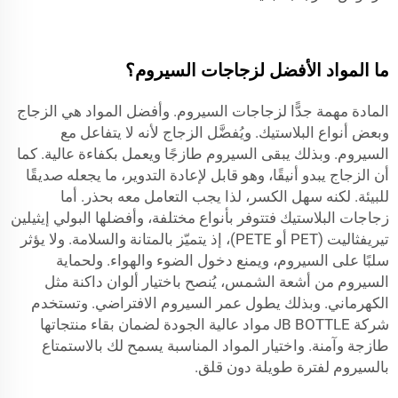
ما المواد الأفضل لزجاجات السيروم؟
المادة مهمة جدًّا لزجاجات السيروم. وأفضل المواد هي الزجاج
وبعض أنواع البلاستيك. ويُفضَّل الزجاج لأنه لا يتفاعل مع
السيروم. وبذلك يبقى السيروم طازجًا ويعمل بكفاءة عالية. كما
أن الزجاج يبدو أنيقًا، وهو قابل لإعادة التدوير، ما يجعله صديقًا
للبيئة. لكنه سهل الكسر، لذا يجب التعامل معه بحذر. أما
زجاجات البلاستيك فتتوفر بأنواع مختلفة، وأفضلها البولي إيثيلين
تيريفثاليت (PET أو PETE)، إذ يتميّز بالمتانة والسلامة. ولا يؤثر
سلبًا على السيروم، ويمنع دخول الضوء والهواء. ولحماية
السيروم من أشعة الشمس، يُنصح باختيار ألوان داكنة مثل
الكهرماني. وبذلك يطول عمر السيروم الافتراضي. وتستخدم
شركة JB BOTTLE مواد عالية الجودة لضمان بقاء منتجاتها
طازجة وآمنة. واختيار المواد المناسبة يسمح لك بالاستمتاع
بالسيروم لفترة طويلة دون قلق.