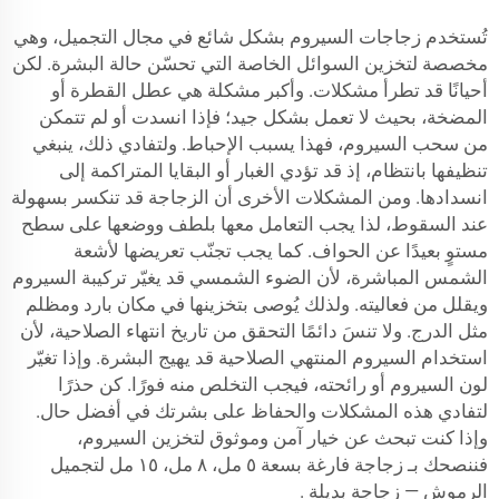
تُستخدم زجاجات السيروم بشكل شائع في مجال التجميل، وهي
مخصصة لتخزين السوائل الخاصة التي تحسّن حالة البشرة. لكن
أحيانًا قد تطرأ مشكلات. وأكبر مشكلة هي عطل القطرة أو
المضخة، بحيث لا تعمل بشكل جيد؛ فإذا انسدت أو لم تتمكن
من سحب السيروم، فهذا يسبب الإحباط. ولتفادي ذلك، ينبغي
تنظيفها بانتظام، إذ قد تؤدي الغبار أو البقايا المتراكمة إلى
انسدادها. ومن المشكلات الأخرى أن الزجاجة قد تنكسر بسهولة
عند السقوط، لذا يجب التعامل معها بلطف ووضعها على سطح
مستوٍ بعيدًا عن الحواف. كما يجب تجنّب تعريضها لأشعة
الشمس المباشرة، لأن الضوء الشمسي قد يغيّر تركيبة السيروم
ويقلل من فعاليته. ولذلك يُوصى بتخزينها في مكان بارد ومظلم
مثل الدرج. ولا تنسَ دائمًا التحقق من تاريخ انتهاء الصلاحية، لأن
استخدام السيروم المنتهي الصلاحية قد يهيج البشرة. وإذا تغيّر
لون السيروم أو رائحته، فيجب التخلص منه فورًا. كن حذرًا
لتفادي هذه المشكلات والحفاظ على بشرتك في أفضل حال.
وإذا كنت تبحث عن خيار آمن وموثوق لتخزين السيروم،
فننصحك بـ
زجاجة فارغة بسعة ٥ مل، ٨ مل، ١٥ مل لتجميل
الرموش — زجاجة بديلة
.