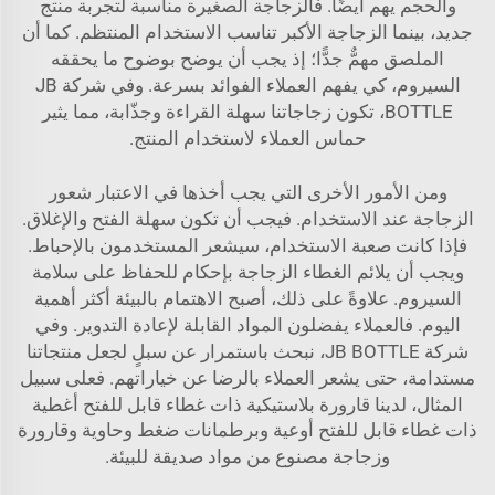
والحجم يهم أيضًا. فالزجاجة الصغيرة مناسبة لتجربة منتج
جديد، بينما الزجاجة الأكبر تناسب الاستخدام المنتظم. كما أن
الملصق مهمٌّ جدًّا؛ إذ يجب أن يوضح بوضوح ما يحققه
السيروم، كي يفهم العملاء الفوائد بسرعة. وفي شركة JB
BOTTLE، تكون زجاجاتنا سهلة القراءة وجذّابة، مما يثير
حماس العملاء لاستخدام المنتج.
ومن الأمور الأخرى التي يجب أخذها في الاعتبار شعور
الزجاجة عند الاستخدام. فيجب أن تكون سهلة الفتح والإغلاق.
فإذا كانت صعبة الاستخدام، سيشعر المستخدمون بالإحباط.
ويجب أن يلائم الغطاء الزجاجة بإحكام للحفاظ على سلامة
السيروم. علاوةً على ذلك، أصبح الاهتمام بالبيئة أكثر أهمية
اليوم. فالعملاء يفضلون المواد القابلة لإعادة التدوير. وفي
شركة JB BOTTLE، نبحث باستمرار عن سبلٍ لجعل منتجاتنا
مستدامة، حتى يشعر العملاء بالرضا عن خياراتهم. فعلى سبيل
المثال، لدينا
قارورة بلاستيكية ذات غطاء قابل للفتح أغطية
ذات غطاء قابل للفتح أوعية وبرطمانات ضغط وحاوية وقارورة
وزجاجة
مصنوع من مواد صديقة للبيئة.