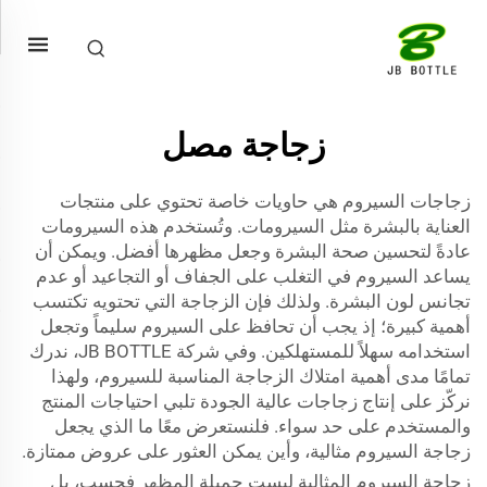
زجاجة مصل
زجاجات السيروم هي حاويات خاصة تحتوي على منتجات
العناية بالبشرة مثل السيرومات. وتُستخدم هذه السيرومات
عادةً لتحسين صحة البشرة وجعل مظهرها أفضل. ويمكن أن
يساعد السيروم في التغلب على الجفاف أو التجاعيد أو عدم
تجانس لون البشرة. ولذلك فإن الزجاجة التي تحتويه تكتسب
أهمية كبيرة؛ إذ يجب أن تحافظ على السيروم سليماً وتجعل
استخدامه سهلاً للمستهلكين. وفي شركة JB BOTTLE، ندرك
تمامًا مدى أهمية امتلاك الزجاجة المناسبة للسيروم، ولهذا
نركّز على إنتاج زجاجات عالية الجودة تلبي احتياجات المنتج
والمستخدم على حد سواء. فلنستعرض معًا ما الذي يجعل
زجاجة السيروم مثالية، وأين يمكن العثور على عروض ممتازة.
زجاجة السيروم المثالية ليست جميلة المظهر فحسب، بل