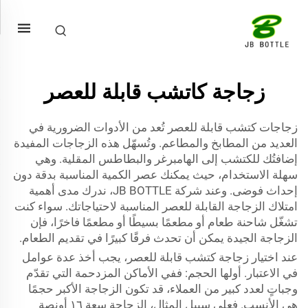
زجاجة كاتشب قابلة للعصر
زجاجات كتشب قابلة للعصر تُعد من الأدوات الضرورية في
العديد من المطابخ والمطاعم. وتُسهّل هذه الزجاجات المفيدة
إضافتُك للكتشب إلى الهامبرغر والبطاطس المقلية. وهي
سهلة الاستخدام، حيث يمكنك عصر الكمية المناسبة بدقة دون
إحداث فوضى. وعند شركة JB BOTTLE، ندرك مدى أهمية
امتلاك الزجاجة القابلة للعصر المناسبة لاحتياجاتك. سواء كنت
تشغّل شاحنة طعام أو مطعمًا بسيطًا أو مطعمًا فاخرًا، فإن
الزجاجة الجيدة يمكن أن تحدث فرقًا كبيرًا في تقديم الطعام.
عند اختيار زجاجة كتشب قابلة للعصر، يجب أخذ عدة عوامل
في الاعتبار. أولها الحجم: ففي الأماكن المزدحمة التي تقدّم
وجباتٍ لعدد كبير من العملاء، قد تكون الزجاجة الأكبر حجمًا
هي الأنسب. فعلى سبيل المثال، الزجاجة سعة ١٦ أونصة