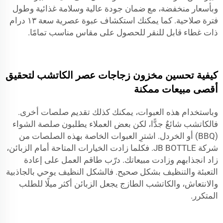
وبأسعار منخفضة، مع ضمان جودة عالية وسلامة غذائية وطول
فترة صلاحية. كما يمكنك استكشاف
عبوة عصرية سعة ١٣ درام
ذات غطاء قابل للنقر
للحصول على مقاس مناسب تمامًا.
كيفية تحسين مخزون زجاجات عصر الكاتشب لتحقيق
أقصى مبيعات ممكنة
وباستخدام هذه العبوات، يمكنك كذلك تقديم صلصات أخرى.
فالكاتشب شائعٌ جدًّا، لكن بعض العملاء يطلبون صلصة الشواء
(BBQ) أو الخردل. اشترِ العبوات الخاصة بهذه الصلصات من
شركة JB BOTTLE. فكلما زادت الخيارات المتاحة أمام الزبائن،
زاد انجذابهم وزادت مبيعاتك. درّب طاقم العمل على إعادة
التعبئة والتنظيف بشكل صحيح. فالشكل النظيف يوحي بالجاذبية
والانتعاش، والكاتشب الطازج يجعل الزبائن أكثر ميلًا للطلب
المتكرر.