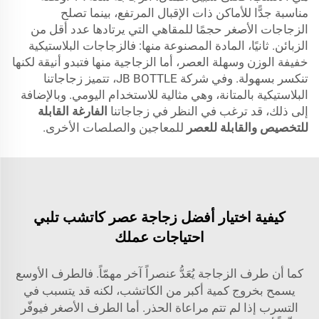
مناسبة جدًّا للأماكن ذات الإقبال المرتفع، بينما تصلح
الزجاجات الأصغر حجمًا للمقاهي التي يرتادها عدد أقل من
الزبائن. ثانيًا، المادة المصنوعة منها: فالزجاجات البلاستيكية
خفيفة الوزن وسهلة العصر، أما الزجاجية منها فتبدو أنيقة لكنها
تنكسر بسهولة. وفي شركة JB BOTTLE، تتميز زجاجاتنا
البلاستيكية بالمتانة، وهي مثالية للاستخدام اليومي. وبالإضافة
إلى ذلك، قد ترغب في النظر في زجاجاتنا
الفارغة القابلة
للتخصيص والقابلة للعصر
للمعاجين والصلصات الأخرى.
كيفية اختيار أفضل زجاجة عصر كاتشب تلبي
احتياجات عملك
كما أن طرف الزجاجة يُعَدُّ عنصراً آخر مهمّاً. فالطرف الأوسع
يسمح بخروج كمية أكبر من الكاتشب، لكنه قد يتسبب في
التسرب إذا لم تتم مراعاة الحذر. أما الطرف الأصغر فيوفّر