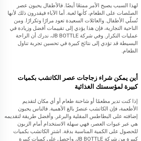
لهذا السبب يصبح الأمر ممتعًا أيضًا. فالأطفال يحبون عصر
الصلصات على الطعام، كأنها لعبة. أما الآباء فيقدرون ذلك لأنها
تُسلّي الأطفال. والعائلات السعيدة تعود مرارًا وتكرارًا. ومن
الناحية التجارية، فإن هذا يؤدي إلى تقييمات أفضل وزيادة في
عمليات التكرار. وفي شركة JB BOTTLE، ندرك أن الراحة
البسيطة قد تؤدي إلى نتائج كبيرة في تحسين تجربة تناول
الطعام.
أين يمكن شراء زجاجات عصر الكاتشب بكميات
كبيرة لمؤسستك الغذائية
إذا كنت تدير مطعمًا أو شاحنة طعام أو أي مكان لتقديم
الأطعمة، فإن الكاتشب عنصرٌ بالغ الأهمية. فالناس يحبون
إضافته على البطاطس المقلية والبرغر. وأفضل طريقة لتقديمه
هي عبر عبوات العصر، فهي سهلة الاستخدام أمام الزبون
للحصول على الكمية المناسبة بدقة. اشترِ الكاتشب بكميات
كبيرة من شركة JB BOTTLE. واحصل على كميات كبيرة