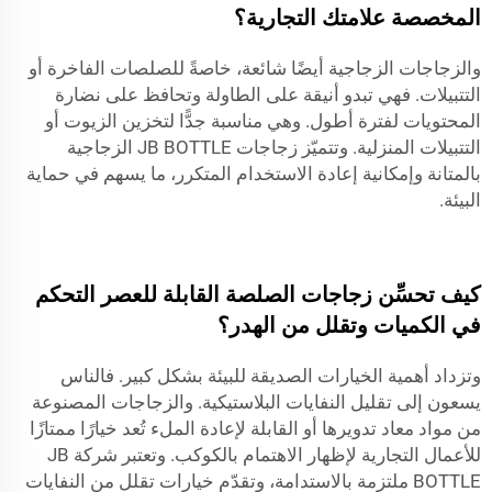
المخصصة علامتك التجارية؟
والزجاجات الزجاجية أيضًا شائعة، خاصةً للصلصات الفاخرة أو
التتبيلات. فهي تبدو أنيقة على الطاولة وتحافظ على نضارة
المحتويات لفترة أطول. وهي مناسبة جدًّا لتخزين الزيوت أو
التتبيلات المنزلية. وتتميّز زجاجات JB BOTTLE الزجاجية
بالمتانة وإمكانية إعادة الاستخدام المتكرر، ما يسهم في حماية
البيئة.
كيف تحسِّن زجاجات الصلصة القابلة للعصر التحكم
في الكميات وتقلل من الهدر؟
وتزداد أهمية الخيارات الصديقة للبيئة بشكل كبير. فالناس
يسعون إلى تقليل النفايات البلاستيكية. والزجاجات المصنوعة
من مواد معاد تدويرها أو القابلة لإعادة الملء تُعد خيارًا ممتازًا
للأعمال التجارية لإظهار الاهتمام بالكوكب. وتعتبر شركة JB
BOTTLE ملتزمة بالاستدامة، وتقدّم خيارات تقلل من النفايات