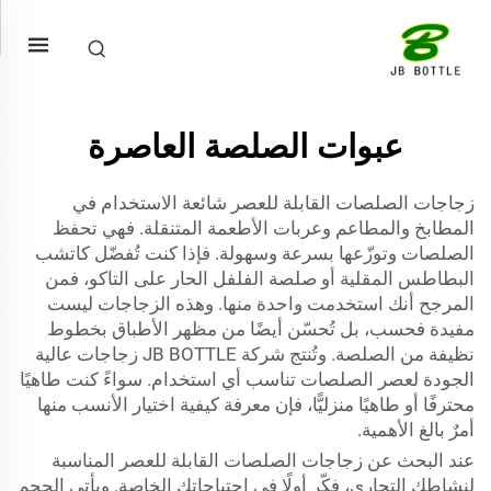
عبوات الصلصة العاصرة
زجاجات الصلصات القابلة للعصر شائعة الاستخدام في
المطابخ والمطاعم وعربات الأطعمة المتنقلة. فهي تحفظ
الصلصات وتوزّعها بسرعة وسهولة. فإذا كنت تُفضّل كاتشب
البطاطس المقلية أو صلصة الفلفل الحار على التاكو، فمن
المرجح أنك استخدمت واحدة منها. وهذه الزجاجات ليست
مفيدة فحسب، بل تُحسّن أيضًا من مظهر الأطباق بخطوط
نظيفة من الصلصة. وتُنتج شركة JB BOTTLE زجاجات عالية
الجودة لعصر الصلصات تناسب أي استخدام. سواءً كنت طاهيًا
محترفًا أو طاهيًا منزليًّا، فإن معرفة كيفية اختيار الأنسب منها
أمرٌ بالغ الأهمية.
عند البحث عن زجاجات الصلصات القابلة للعصر المناسبة
لنشاطك التجاري، فكّر أولًا في احتياجاتك الخاصة. ويأتي الحجم