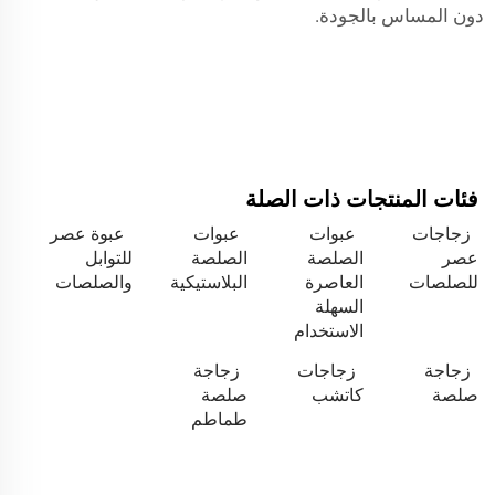
دون المساس بالجودة.
فئات المنتجات ذات الصلة
زجاجات
عبوات
عبوات
عبوة عصر
عصر
الصلصة
الصلصة
للتوابل
للصلصات
العاصرة
البلاستيكية
والصلصات
السهلة
الاستخدام
زجاجة
زجاجات
زجاجة
صلصة
كاتشب
صلصة
طماطم