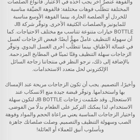
والفوهة عنصرٌ آخر يجب أخذه في الاعتبار. فأنواع الصلصات
المختلفة تتطلَّب فوهات مختلفة: فالفوهة الضيِّقة مناسبة
للخردل أو الصلصة الحارة، بينما الفوهة الأوسع مناسبة
للمايونيز والصلصات الكثيفة الأخرى. وتوفِّر شركة JB
BOTTLE خيارات متنوعة تتناسب مع مختلف الاحتياجات. كما
أن سهولة التنظيف عاملٌ مهمٌّ أيضًا: فبعض الزجاجات تُغسل
في غسالة الأطباق، بينما تتطلَّب أخرى الغسل اليدوي. وتوفِّر
الزجاجات سهلة التنظيف وقتًا ثمينًا في المطابخ المزدحمة.
بالإضافة إلى ذلك، نرجو النظر في منتجاتنا
زجاجة السائل
الإلكتروني
لحل متعدد الاستخدامات.
وأخيرًا، التصميم. يجب أن تكون الزجاجات مريحة عند الإمساك
بها واستخدامها. وتوفّر قبضة جيدة منع الانسكاب عند
الاستعجال. وقد صُمّمت زجاجات JB BOTTLE لتكون سهلة
الاستخدام، لذا يمكنك التركيز على الطعام بدلًا من الفوضى.
واختيار الزجاجات المناسبة يعني مراعاة الحجم والمواد وفوهة
الصب وسهولة التنظيف والتصميم. وصلت صلصاتك جاهزة
وبأسلوب أنيق للعملاء أو العائلة!