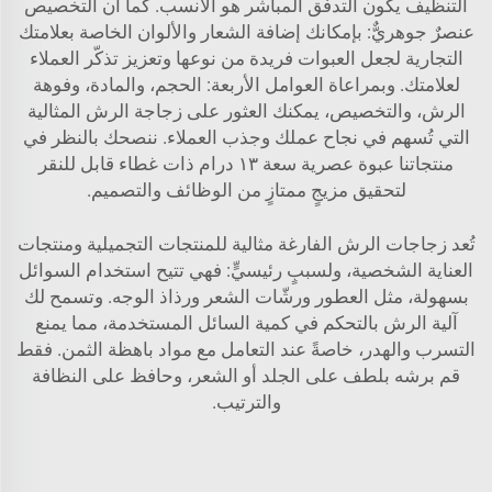
التنظيف يكون التدفق المباشر هو الأنسب. كما أن التخصيص
عنصرٌ جوهريٌّ: بإمكانك إضافة الشعار والألوان الخاصة بعلامتك
التجارية لجعل العبوات فريدة من نوعها وتعزيز تذكّر العملاء
لعلامتك. وبمراعاة العوامل الأربعة: الحجم، والمادة، وفوهة
الرش، والتخصيص، يمكنك العثور على زجاجة الرش المثالية
التي تُسهم في نجاح عملك وجذب العملاء. ننصحك بالنظر في
منتجاتنا
عبوة عصرية سعة ١٣ درام ذات غطاء قابل للنقر
لتحقيق مزيجٍ ممتازٍ من الوظائف والتصميم.
تُعد زجاجات الرش الفارغة مثالية للمنتجات التجميلية ومنتجات
العناية الشخصية، ولسببٍ رئيسيٍّ: فهي تتيح استخدام السوائل
بسهولة، مثل العطور ورشّات الشعر ورذاذ الوجه. وتسمح لك
آلية الرش بالتحكم في كمية السائل المستخدمة، مما يمنع
التسرب والهدر، خاصةً عند التعامل مع مواد باهظة الثمن. فقط
قم برشه بلطف على الجلد أو الشعر، وحافظ على النظافة
والترتيب.