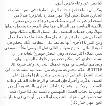
الباحثين عن وعاء تخزين أنيق.
يمكن أن تساعدك زجاجات الرش الفارغة في تنمية نشاطك
التجاري بشكل كبير. أولاً، فهي ممتازة للتخزين؛ فبدلاً من
استخدام عبوات كبيرة، يمكنك ملء زجاجات رش صغيرة
بالكمية المناسبة من السائل، مما يوفّر المساحة ويجعل حملها
سهلاً. وفي خدمات التنظيف على سبيل المثال، يمكنك وضع
المحلول في زجاجة رش لتحمل معك فقط ما تحتاجه للعمل.
ومن المزايا الأخرى أنها تحافظ على النظافة، لأنك تتحكم في
كمية السائل الخارج منها، وبالتالي تقل الفوضى! وقلّة الفوضى
تعني عملاء أكثر سعادة، وهي عنصرٌ جوهريٌّ للغاية في أي
نشاط تجاري. كما يمكن تخصيص زجاجات الرش بألوان
وتصاميم تتناسب مع هوية علامتك التجارية. وعند شركة JB
BOTTLE، نقدّم مجموعة متنوعة من التصاميم لمساعدتك في
إيجاد الشكل المثالي الذي يجعل منتجك بارزًا ويُسهّل على
العملاء تذكّره. وأخيراً، فإن استخدام الزجاجات القابلة لإعادة
الاستخدام يعكس اهتمام نشاطك التجاري بالبيئة، ويقلّل من
الهدر، ما يجذب العملاء المهتمين بالاستدامة. لذا سواء كنت
تستخدمها في منتجات التنظيف أو العطور، أو حتى في عمليات
البيع، فهي خيارٌ ذكيٌّ!