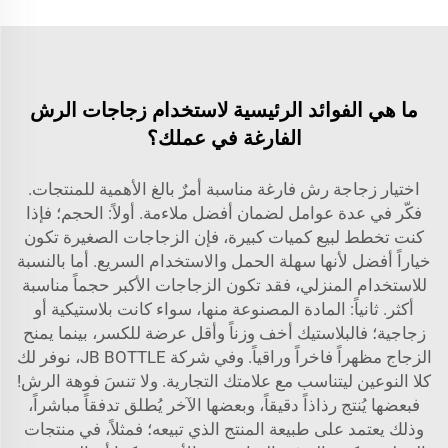
ما هي الفوائد الرئيسية لاستخدام زجاجات الرش
الفارغة في عملك؟
اختيار زجاجة رش فارغة مناسبة أمرٌ بالغ الأهمية للمنتجات.
فكّر في عدة عوامل لضمان أفضل ملاءمة. أولاً: الحجم؛ فإذا
كنت تخطط لبيع كميات كبيرة، فإن الزجاجات الصغيرة تكون
خياراً أفضل لأنها سهلة الحمل والاستخدام السريع. أما بالنسبة
للاستخدام المنزلي، فقد تكون الزجاجات الأكبر حجماً مناسبة
أكثر. ثانياً: المادة المصنوعة منها، سواء كانت بلاستيكية أو
زجاجية؛ فالبلاستيك أخف وزناً وأقل عرضة للكسر، بينما يمنح
الزجاج مظهراً فاخراً وراقياً. وفي شركة JB BOTTLE، نوفر لك
كلا النوعين ليتناسب مع علامتك التجارية. ولا تنسَ فوهة الرش!
فبعضها يُنتج رذاذاً دقيقاً، وبعضها الآخر يُطلق تدفقاً مباشراً،
وذلك يعتمد على طبيعة المنتج الذي تبيعه؛ فمثلاً، في منتجات