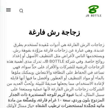
زجاجة رش فارغة
زجاجات الرش الفارغة هي أدوات مُفيدة تُستخدم بطرق
عديدة. وهي عبارة عن زجاجات فارغة مزوَّدة بفوهة رش.
ويستخدمها الناس لأغراض مثل التنظيف الأسهل أو إعداد
روائح خاصة. وفي شركة JB BOTTLE، ندرك مدى أهمية هذه
الزجاجات الرشية للشركات والأفراد على حدٍّ سواء، فهي
تساعد في الحفاظ على النظافة والانتعاش. ويمكنك ملؤها
بالماء أو مواد التنظيف أو العطور. وأفضل ما فيها أنها قابلة
لإعادة الاستخدام، مما يجعلها صديقةً للبيئة. وتُحبُّ العديد من
الشركات زجاجات الرش الفارغة لأنها عملية وممتعة! على
سبيل المثال، لدينا
عبوة كريم للوجه المستديرة ذات الجدار
المزدوج بلون وردي، سعة ١٠ غرام فارغة، ومُصنَّعة من مادة
ماتيه مُجمَّدة لمستحضرات ترطيب الشفاه
خيارٌ ممتازٌ لأولئك