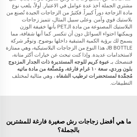
مشتري الجملة أخذ عدة عوامل في الاعتبار. أولاً، يلعب نوع
مادة الزجاجة دوراً كبيراً. فكثيرٌ من الزجاجات الجيدة تُصنع من
بلاستيك قوي وآمن. وعلى سبيل المثال، تتميز زجاجات
البلاستيك المصنوعة من مادة الـPET بأنها خفيفة الوزن
ويمكنها احتواء السوائل دون أن تنكسر. كما أنها شفافة، مما
يسمح لك برؤية الكمية المتبقية داخلها بوضوح. وتوفّر شركة
JB BOTTLE هذا النوع من الزجاجات البلاستيكية، وهي ممتازة
لاستخدامات عديدة. وإذا كنت تبحث عن خيارات أكثر متانة،
فننصحك بـ
عبوة كريم للوجه المستديرة ذات الجدار المزدوج
بلون وردي، سعة ١٠ غرام فارغة، ومُصنَّعة من مادة ماتيه
مُجمَّدة لمستحضرات ترطيب الشفاه
، وهي مثالية لمختلف
التطبيقات.
ما هي أفضل زجاجات رش صغيرة فارغة للمشترين
بالجملة؟