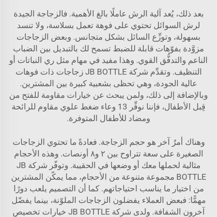
بعد ذلك، يُعد آلية الرش عاملًا بالغ الأهمية. فالزجاجة الجيدة
لرش السوائل تحتوي على فوهة تعمل بسلاسة، ولا تنسد
بسهولة، وتوزِّع السائل بشكل متجانس. وبعض الزجاجات
مزوَّدة بفوّهات قابلة للضبط تسمح لك بالتبديل بين الضباب
الناعم والتدفُّق القوي. وهذا مفيد في مهام مثل ري النباتات أو
التنظيف. وتقدِّم شركة JB BOTTLE زجاجات ذات فوهات
عالية الجودة، وهي تحظى بشعبية كبيرة بين المشترين.
وبالإضافة إلى ذلك، ولمن يبحث عن خيارات مقاومة للفتح من
قِبل الأطفال، فإننا نوفِّر
13 وعاء ضغط علوي مقاوم للرائحة
ومضاد للأطفال
المتوفرة.
وهناك أمرٌ آخر هو حجم الزجاجة. فعادةً ما تحتوي الزجاجات
الصغيرة على سعة تتراوح بين ٢ و٨ أونصات. وهذه الأحجام
مثالية لحملها معك أو وضعها في الحقيبة. وتوفّر شركة JB
BOTTLE مجموعة متنوعة من الأحجام، مما يمكّن المشترين
من اختيار ما يناسب احتياجاتهم. كما أن التصميم يلعب دورًا
مهمًّا: فبعض العملاء يفضلون الزجاجات الملوّنة، بينما يفضّل
آخرون الشفافة. ولدى شركة JB BOTTLE خيارات تخصيص