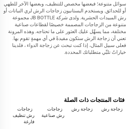
سوائل متنوعة؛ فبعضها مخصص للتنظيف، وبعضها الآخر للطهي
أو للحدائق. ويستخدم البستانيون زجاجات الرش لري النباتات أو
رش المبيدات الحشرية. ولدى شركة JB BOTTLE مجموعة
متنوعة من الزجاجات المصممة خصيصًا لقطاعات صناعية
مختلفة، مما يسهِّل عليك العثور على ما تحتاجه. وهذه المرونة
تعني أن زجاجة الرش ستكون مفيدةً في أي مهمةٍ تقوم بها.
فعلى سبيل المثال، إذا كنت تبحث عن
زجاجة الدواء
، فلدينا
خياراتٌ تلبِّي متطلباتك المحددة.
فئات المنتجات ذات الصلة
زجاجة رش
زجاجة رش
زجاجات
زجاجات
رش صناعية
رش تنظيف
فارغة