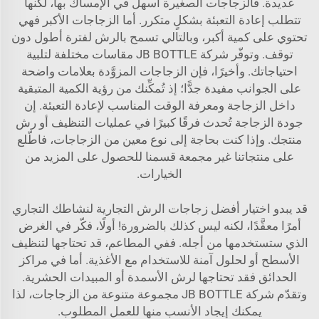
عديدة. فالزجاجات الصغيرة أسهل في الإمساك بها، لكنها
تتطلب إعادة التعبئة بشكلٍ متكرر. أما الزجاجات الأكبر فهي
تحتوي على كمية أكبر، وبالتالي تسمح بالرش لفترة أطول دون
توقف. وتوفّر شركة JB BOTTLE مقاسات مختلفة لتلبية
احتياجاتك. وأخيرًا، فإن الزجاجات المزوَّدة بعلامات واضحة
على الجوانب مفيدة جدًّا؛ إذ تُمكِّنك من رؤية الكمية المتبقية
داخل الزجاجة ومعرفة الوقت المناسب لإعادة التعبئة. إن
جودة الزجاجة تُحدث فرقًا كبيرًا في عمليات التنظيف أو رش
منتجك. وإذا كنت بحاجة إلى نوع معين من الزجاجات، فاطّلع
على منتجاتنا
غير مجمعة
قسمنا للحصول على المزيد من
الخيارات.
قد يبدو اختيار أفضل زجاجات الرش التجارية لنشاطك التجاري
أمرًا معقَّدًا، لكنه ليس كذلك بالضرورة! أولًا، فكّر في الغرض
الذي ستستخدمها من أجله. ففي المطاعم، قد تحتاجها لتنظيف
الأسطح أو لحلول آمنة للاستخدام مع الأغذية. أما في مراكز
الحدائق فقد تحتاجها لرش الأسمدة أو المبيدات الحشرية.
وتقدّم شركة JB BOTTLE مجموعة متنوعة من الزجاجات، لذا
يمكنك إيجاد الأنسب منها للعمل المطلوب.