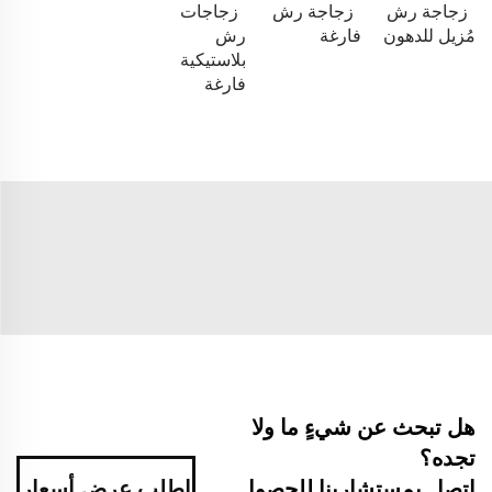
زجاجة رش
زجاجة رش
زجاجات
مُزيل للدهون
فارغة
رش
بلاستيكية
فارغة
هل تبحث عن شيءٍ ما ولا
تجده؟
اطلب عرض أسعار
اتصل بمستشارينا للحصول